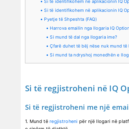
Si të identifikohem në aplikacionin IQ O
Si të identifikohem në aplikacionin IQ O
Pyetje të Shpeshta (FAQ)
Harrova emailin nga llogaria IQ Optio
Si mund të dal nga llogaria ime?
Çfarë duhet të bëj nëse nuk mund të 
Si mund ta ndryshoj monedhën e llog
Si të regjistroheni në IQ O
Si të regjistroheni me një emai
1. Mund të
regjistroheni
për një llogari në pla
e sipërm të djathtë.