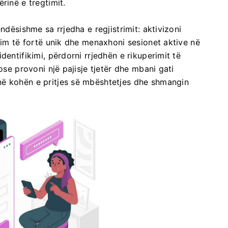
rinë e tregtimit.
ndësishme sa rrjedha e regjistrimit: aktivizoni
alim të fortë unik dhe menaxhoni sesionet aktive në
dentifikimi, përdorni rrjedhën e rikuperimit të
ose provoni një pajisje tjetër dhe mbani gati
në kohën e pritjes së mbështetjes dhe shmangin