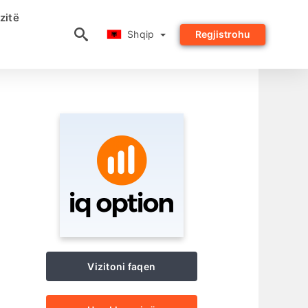
zitë
Shqip
Shqip
Regjistrohu
Vizitoni faqen