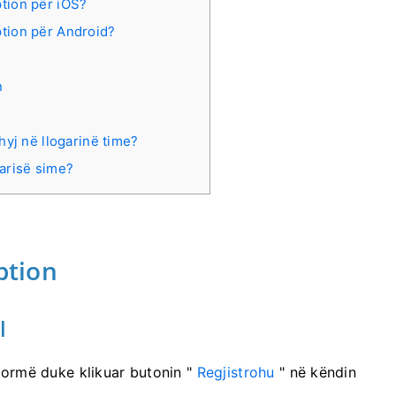
ption për iOS?
ption për Android?
n
hyj në llogarinë time?
arisë sime?
ption
l
tformë duke klikuar butonin "
Regjistrohu
" në këndin