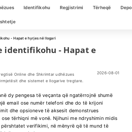
hëzues
Identifikohu
Regjistrimi
Tërheqë
Depo
shtetje
ikohu - Hapat e hyrjes në llogari
 identifikohu - Hapat e
2026-08-01
Tregtisë Online dhe Shkrimtar udhëzues
mjetësit dhe sistemet e llogarive tregtare.
 janë dy pengesa të veçanta që ngatërrojnë shumë
 një email ose numër telefoni dhe do të krijoni
ikimit dhe opsioneve të aksesit demonstrues
 ose tërhiqni më vonë. Njihuni me ndryshimin midis
 përshtatet verifikimi, në mënyrë që të mund të