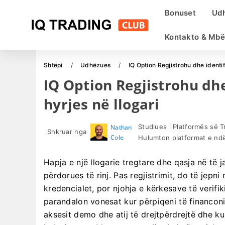
Bonuset
Ud
Kontakto & Mbë
Shtëpi
Udhëzues
IQ Option Regjistrohu dhe identif
IQ Option Regjistrohu dhe
hyrjes në llogari
Studiues i Platformës së 
Nathan
Shkruar nga
Cole
Hulumton platformat e ndër
Hapja e një llogarie tregtare dhe qasja në të
përdorues të rinj. Pas regjistrimit, do të jepni
kredencialet, por njohja e kërkesave të verif
parandalon vonesat kur përpiqeni të financoni
aksesit demo dhe atij të drejtpërdrejtë dhe ku