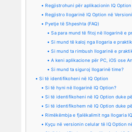
Regjistrohuni për aplikacionin IQ Optio
Regjistro llogarinë IQ Option në Versio
Pyetje të Shpeshta (FAQ)
Sa para mund të fitoj në llogarinë e p
Si mund të kaloj nga llogaria e prakti
Si mund ta rimbush llogarinë e prakt
A keni aplikacione për PC, iOS ose A
Si mund ta siguroj llogarinë time?
Si të identifikoheni në IQ Option
Si të hyni në llogarinë IQ Option?
Si të identifikoheni në IQ Option duke 
Si të identifikohem në IQ Option duke 
Rimëkëmbja e fjalëkalimit nga llogaria I
Kyçu në versionin celular të IQ Option n