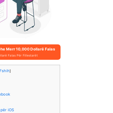
Dhe Merr 10,000 Dollarë Falas
larë Falas Për Fillestarët
Fshih
]
cebook
 për iOS