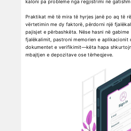
kaloni pa probleme nga regjistrimi në gatishmë
Praktikat më të mira të hyrjes janë po aq të rë
vërtetimin me dy faktorë, përdorni një fjalëk
pajisjet e përbashkëta. Nëse hasni në gabime i
fjalëkalimit, pastroni memorien e aplikacionit 
dokumentet e verifikimit—këta hapa shkurtoj
mbajtjen e depozitave ose tërheqjeve.