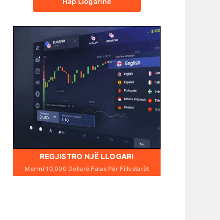
Hap Llogarinë
REGJISTRO NJË LLOGARI
Merrni 10,000 Dollarë Falas Për Fillestarët