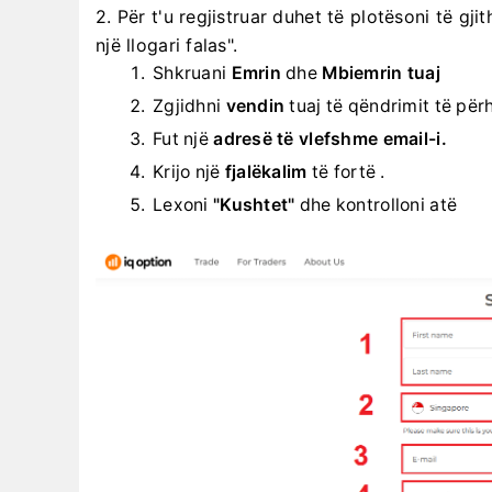
2. Për t'u regjistruar duhet të plotësoni të gj
një llogari falas".
Shkruani
Emrin
dhe
Mbiemrin tuaj
Zgjidhni
vendin
tuaj të qëndrimit të pë
Fut një
adresë të vlefshme email-i.
Krijo një
fjalëkalim
të fortë .
Lexoni
"Kushtet"
dhe kontrolloni atë