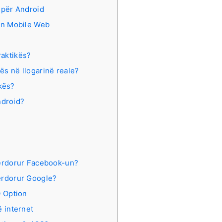
n për Android
nin Mobile Web
raktikës?
kës në llogarinë reale?
ikës?
ndroid?
përdorur Facebook-un?
përdorur Google?
Q Option
ë internet