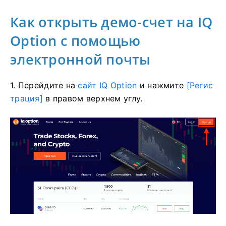
Как открыть демо-счет на IQ
Option с помощью
электронной почты
1. Перейдите на
сайт IQ Option
и нажмите
[Регис
трация]
в правом верхнем углу.