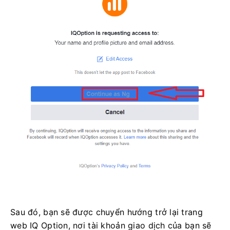
Sau đó, bạn sẽ được chuyển hướng trở lại trang
web IQ Option, nơi tài khoản giao dịch của bạn sẽ