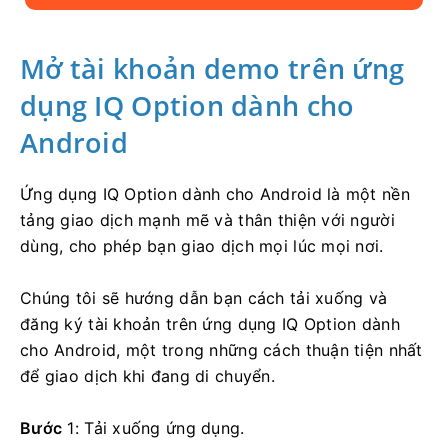
Mở tài khoản demo trên ứng
dụng IQ Option dành cho
Android
Ứng dụng IQ Option dành cho Android là một nền
tảng giao dịch mạnh mẽ và thân thiện với người
dùng, cho phép bạn giao dịch mọi lúc mọi nơi.
Chúng tôi sẽ hướng dẫn bạn cách tải xuống và
đăng ký tài khoản trên ứng dụng IQ Option dành
cho Android, một trong những cách thuận tiện nhất
để giao dịch khi đang di chuyển.
Bước
1: Tải xuống ứng dụng.