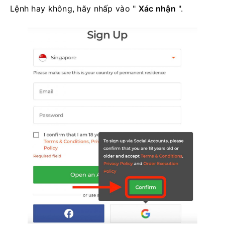
Lệnh hay không, hãy nhấp vào "
Xác nhận
".