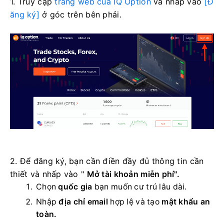
1. Truy cập
trang web của IQ Option
và nhấp vào
[Đ
ăng ký]
ở góc trên bên phải.
2. Để đăng ký, bạn cần điền đầy đủ thông tin cần
thiết và nhấp vào "
Mở tài khoản miễn phí".
Chọn
quốc gia
bạn muốn cư trú lâu dài.
Nhập
địa chỉ email
hợp lệ và tạo
mật khẩu an
toàn.