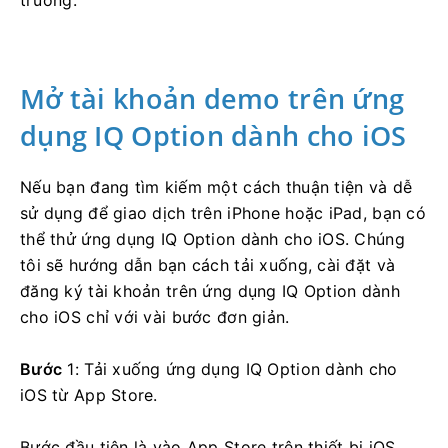
Mở tài khoản demo trên ứng
dụng IQ Option dành cho iOS
Nếu bạn đang tìm kiếm một cách thuận tiện và dễ
sử dụng để giao dịch trên iPhone hoặc iPad, bạn có
thể thử ứng dụng IQ Option dành cho iOS. Chúng
tôi sẽ hướng dẫn bạn cách tải xuống, cài đặt và
đăng ký tài khoản trên ứng dụng IQ Option dành
cho iOS chỉ với vài bước đơn giản.
Bước
1: Tải xuống ứng dụng IQ Option dành cho
iOS từ App Store.
Bước đầu tiên là vào App Store trên thiết bị iOS