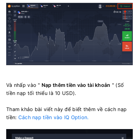
Và nhấp vào "
Nạp thêm tiền vào tài khoản
" (Số
tiền nạp tối thiểu là 10 USD).
Tham khảo bài viết này để biết thêm về cách nạp
tiền:
Cách nạp tiền vào IQ Option.