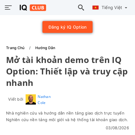
Tiếng Việt
Đăng ký IQ Option
Trang Chủ
Hướng Dẫn
Mở tài khoản demo trên IQ
Option: Thiết lập và truy cập
nhanh
Nathan
Viết bởi
Cole
Nhà nghiên cứu và hướng dẫn nền tảng giao dịch trực tuyến
Nghiên cứu nền tảng môi giới và hệ thống tài khoản giao dịch.
03/08/2026