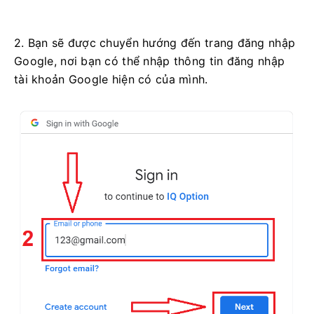
2. Bạn sẽ được chuyển hướng đến trang đăng nhập
Google, nơi bạn có thể nhập thông tin đăng nhập
tài khoản Google hiện có của mình.