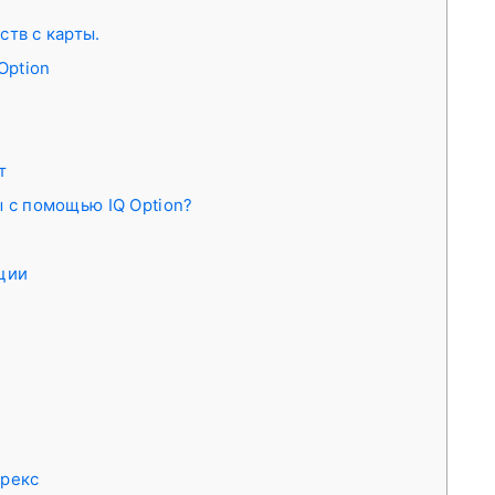
тв с карты.
Option
т
 с помощью IQ Option?
кции
орекс