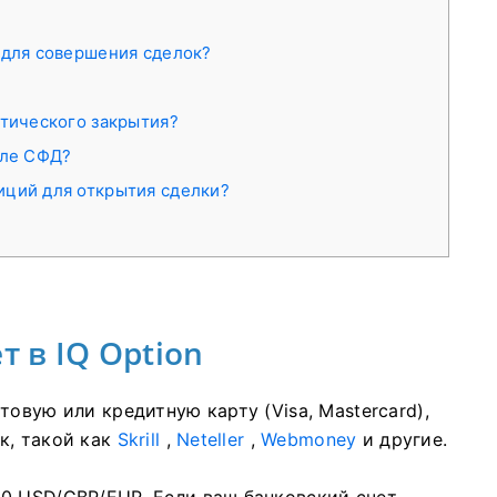
 для совершения сделок?
атического закрытия?
вле СФД?
иций для открытия сделки?
т в IQ Option
овую или кредитную карту (Visa, Mastercard),
к, такой как
Skrill
,
Neteller
,
Webmoney
и другие.