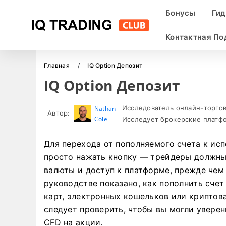
Бонусы
Ги
Контактная П
Главная
IQ Option Депозит
IQ Option Депозит
Исследователь онлайн-торгов
Nathan
Автор:
Cole
Исследует брокерские платфо
Для перехода от пополняемого счета к ис
просто нажать кнопку — трейдеры должны
валюты и доступ к платформе, прежде чем 
руководстве показано, как пополнить сче
карт, электронных кошельков или криптов
следует проверить, чтобы вы могли увере
CFD на акции.