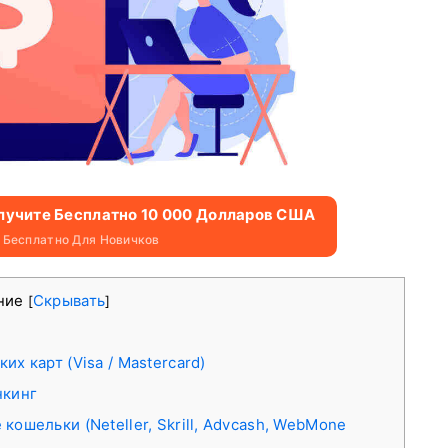
олучите Бесплатно 10 000 Долларов США
 Бесплатно Для Новичков
ние
Скрывать
[
]
х карт (Visa / Mastercard)
нкинг
ошельки (Neteller, Skrill, Advcash, WebMone