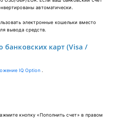
0 USD/GBP/EUR. Если ваш банковский счет
конвертированы автоматически.
льзовать электронные кошельки вместо
для вывода средств.
банковских карт (Visa /
ожение IQ Option
.
нажмите кнопку «Пополнить счет» в правом