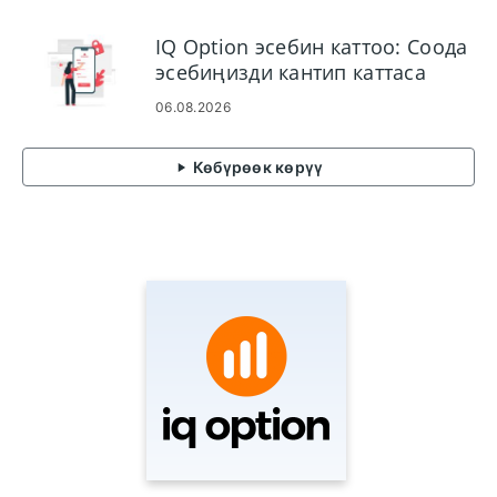
IQ Option эсебин каттоо: Соода
эсебиңизди кантип каттаса
болот
06.08.2026
Көбүрөөк көрүү