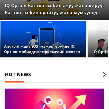
IQ Option Каттоо эсебин ачуу жана кирүү:
Каттоо эсебин орнотуу жана мүмкүндүк
алуу
Android жана iOS түзмөктөрүндө IQ
Option мобилдик тиркемесин жүктөп
IQ Opti
алып, орнотуңуз
HOT NEWS