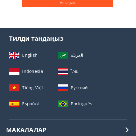
Алыңыз
Тилди тандаңыз
English
العربيّة
Indonesia
ไทย
Tiếng Việt
Русский
Español
Português
МАКАЛАЛАР