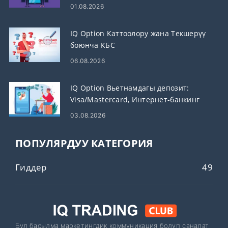
убакыттары
01.08.2026
IQ Option Каттоолору жана Текшерүү
боюнча КБС
06.08.2026
IQ Option Вьетнамдагы депозит:
Visa/Mastercard, Интернет-банкинг
жана электрондук капчыктар
03.08.2026
ПОПУЛЯРДУУ КАТЕГОРИЯ
Гиддер
49
Бул басылма маркетингдик коммуникация болуп саналат