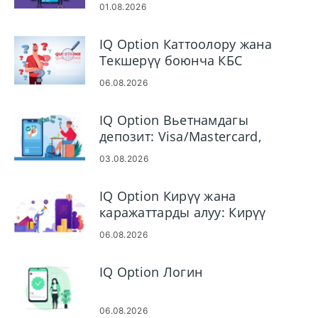
иштетүү убакыттары
01.08.2026
IQ Option Каттоолору жана
Текшерүү боюнча КБС
06.08.2026
IQ Option Вьетнамдагы
депозит: Visa/Mastercard,
Интернет-банкинг жана
03.08.2026
электрондук капчыктар
IQ Option Кирүү жана
каражаттарды алуу: Кирүү
кадамдары жана төлөө
06.08.2026
эрежелери
IQ Option Логин
06.08.2026