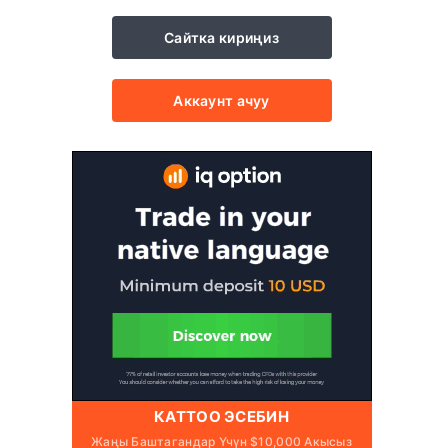
Сайтка кириңиз
Аккаунт ачуу
КАТТОО ЭСЕБИН
Жаңы Баштагандар Үчүн $10,000 Акысыз