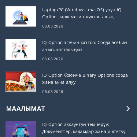
Laptop/PC (Windows, macOS) үчүн IQ
Option тиркемесин жүктөп алып,
орнотуңуз
06.08.2026
IQ Option эсебин каттоо: Соода эсебин
ачып, катталыңыз
06.08.2026
IQ Option боюнча Binary Options соода
жана акча алуу
06.08.2026
МААЛЫМАТ
IQ Option аккаунтун текшерүү:
Документтер, кадамдар жана иштетүү