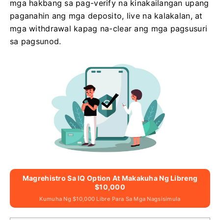
mga hakbang sa pag-verify na kinakailangan upang
paganahin ang mga deposito, live na kalakalan, at
mga withdrawal kapag na-clear ang mga pagsusuri
sa pagsunod.
Magrehistro Sa IQ Option At Makakuha Ng Libreng
$10,000
Kumuha Ng $10,000 Libre Para Sa Mga Nagsisimula