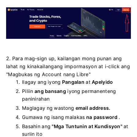
2. Para mag-sign up, kailangan mong punan ang
lahat ng kinakailangang impormasyon at i-click ang
"Magbukas ng Account nang Libre"
Ilagay ang iyong
Pangalan
at
Apelyido
Piliin
ang bansang
iyong permanenteng
paninirahan
Maglagay ng wastong
email address.
Gumawa ng isang malakas
na password
.
Basahin ang
"Mga Tuntunin at Kundisyon"
at
suriin ito