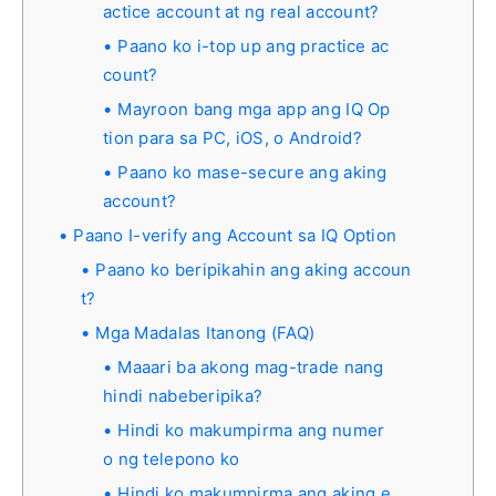
actice account at ng real account?
Paano ko i-top up ang practice ac
count?
Mayroon bang mga app ang IQ Op
tion para sa PC, iOS, o Android?
Paano ko mase-secure ang aking
account?
Paano I-verify ang Account sa IQ Option
Paano ko beripikahin ang aking accoun
t?
Mga Madalas Itanong (FAQ)
Maaari ba akong mag-trade nang
hindi nabeberipika?
Hindi ko makumpirma ang numer
o ng telepono ko
Hindi ko makumpirma ang aking e