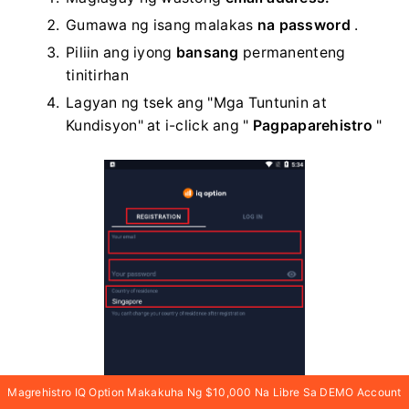
Gumawa ng isang malakas
na password
.
Piliin ang iyong
bansang
permanenteng
tinitirhan
Lagyan ng tsek ang "Mga Tuntunin at
Kundisyon" at i-click ang "
Pagpaparehistro
"
Magrehistro IQ Option Makakuha Ng $10,000 Na Libre Sa DEMO Account