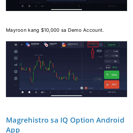
Mayroon kang $10,000 sa Demo Account.
Magrehistro sa IQ Option Android
App