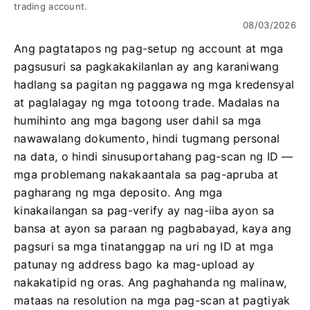
trading account.
08/03/2026
Ang pagtatapos ng pag-setup ng account at mga
pagsusuri sa pagkakakilanlan ay ang karaniwang
hadlang sa pagitan ng paggawa ng mga kredensyal
at paglalagay ng mga totoong trade. Madalas na
humihinto ang mga bagong user dahil sa mga
nawawalang dokumento, hindi tugmang personal
na data, o hindi sinusuportahang pag-scan ng ID —
mga problemang nakakaantala sa pag-apruba at
pagharang ng mga deposito. Ang mga
kinakailangan sa pag-verify ay nag-iiba ayon sa
bansa at ayon sa paraan ng pagbabayad, kaya ang
pagsuri sa mga tinatanggap na uri ng ID at mga
patunay ng address bago ka mag-upload ay
nakakatipid ng oras. Ang paghahanda ng malinaw,
mataas na resolution na mga pag-scan at pagtiyak