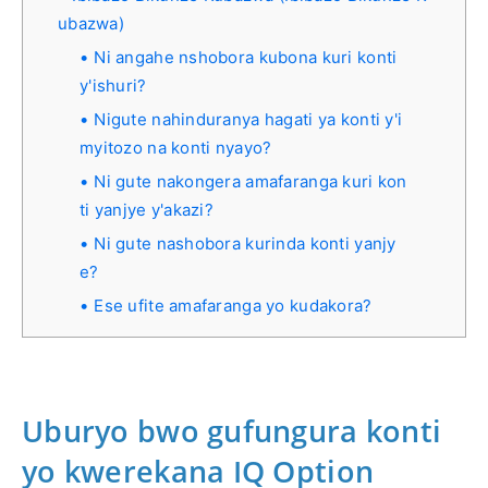
ubazwa)
Ni angahe nshobora kubona kuri konti
y'ishuri?
Nigute nahinduranya hagati ya konti y'i
myitozo na konti nyayo?
Ni gute nakongera amafaranga kuri kon
ti yanjye y'akazi?
Ni gute nashobora kurinda konti yanjy
e?
Ese ufite amafaranga yo kudakora?
Uburyo bwo gufungura konti
yo kwerekana IQ Option