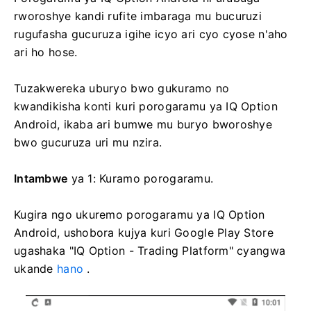
rworoshye kandi rufite imbaraga mu bucuruzi
rugufasha gucuruza igihe icyo ari cyo cyose n'aho
ari ho hose.
Tuzakwereka uburyo bwo gukuramo no
kwandikisha konti kuri porogaramu ya IQ Option
Android, ikaba ari bumwe mu buryo bworoshye
bwo gucuruza uri mu nzira.
Intambwe
ya 1: Kuramo porogaramu.
Kugira ngo ukuremo porogaramu ya IQ Option
Android, ushobora kujya kuri Google Play Store
ugashaka "IQ Option - Trading Platform" cyangwa
ukande
hano
.