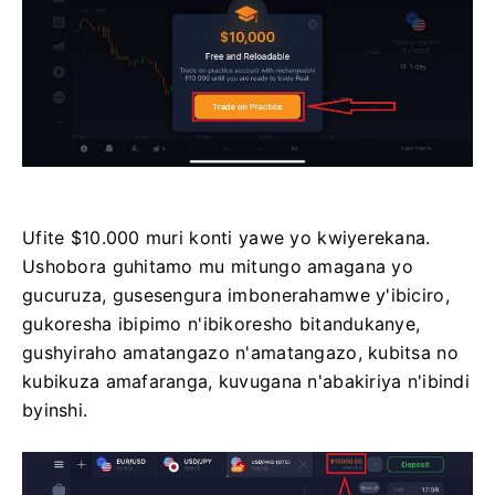
Ufite $10.000 muri konti yawe yo kwiyerekana.
Ushobora guhitamo mu mitungo amagana yo
gucuruza, gusesengura imbonerahamwe y'ibiciro,
gukoresha ibipimo n'ibikoresho bitandukanye,
gushyiraho amatangazo n'amatangazo, kubitsa no
kubikuza amafaranga, kuvugana n'abakiriya n'ibindi
byinshi.