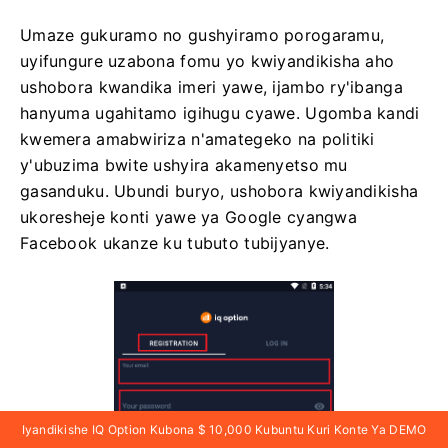
Umaze gukuramo no gushyiramo porogaramu,
uyifungure uzabona fomu yo kwiyandikisha aho
ushobora kwandika imeri yawe, ijambo ry'ibanga
hanyuma ugahitamo igihugu cyawe. Ugomba kandi
kwemera amabwiriza n'amategeko na politiki
y'ubuzima bwite ushyira akamenyetso mu
gasanduku. Ubundi buryo, ushobora kwiyandikisha
ukoresheje konti yawe ya Google cyangwa
Facebook ukanze ku tubuto tubijyanye.
Iyandikishe IQ Option Kubona $ 10,000 Kubuntu Kuri Konte Ya DEMO