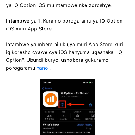
ya IQ Option iOS mu ntambwe nke zoroshye.
Intambwe
ya 1: Kuramo porogaramu ya IQ Option
iOS muri App Store.
Intambwe ya mbere ni ukujya muri App Store kuri
igikoresho cyawe cya iOS hanyuma ugashaka "IQ
Option". Ubundi buryo, ushobora gukuramo
porogaramu
hano
.