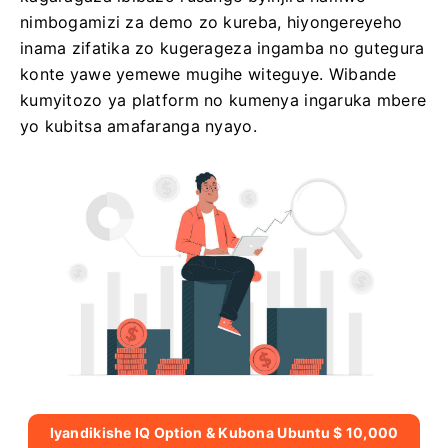
nimbogamizi za demo zo kureba, hiyongereyeho
inama zifatika zo kugerageza ingamba no gutegura
konte yawe yemewe mugihe witeguye. Wibande
kumyitozo ya platform no kumenya ingaruka mbere
yo kubitsa amafaranga nyayo.
Iyandikishe IQ Option & Kubona Ubuntu $ 10,000