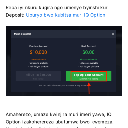
Reba iyi nkuru kugira ngo umenye byinshi kuri
Deposit:
Uburyo bwo kubitsa muri IQ Option
Amaherezo, umaze kwinjira muri imeri yawe, IQ
Option izakoherereza ubutumwa bwo kwemeza.