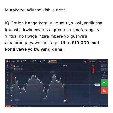
Murakoze! Wiyandikishije neza.
IQ Option itanga konti y'ubuntu yo kwiyandikisha
igufasha kwimenyereza gucuruza amafaranga ya
virtual no kwiga inzira mbere yo gushyira
amafaranga yawe mu kaga. Ufite
$10.000 muri
konti yawe yo kwiyandikisha
.