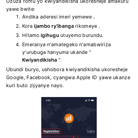
Uzuza fomu yo kwiyandikisha ukoresheje amakuru
yawe bwite:
Andika aderesi imeri yemewe
.
Kora
ijambo ry'ibanga
rikomeye .
Hitamo
igihugu
utuyemo burundu.
Emeranya n'amategeko n'amabwiriza
y'urubuga hanyuma ukande "
Kwiyandikisha
".
Ubundi buryo, ushobora kwiyandikisha ukoresheje
Google, Facebook, cyangwa Apple ID yawe ukanze
kuri buto zijyanye nayo.