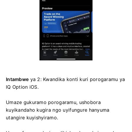
Intambwe
ya 2: Kwandika konti kuri porogaramu ya
IQ Option iOS.
Umaze gukuramo porogaramu, ushobora
kuyikandaho kugira ngo uyifungure hanyuma
utangire kuyishyiramo.