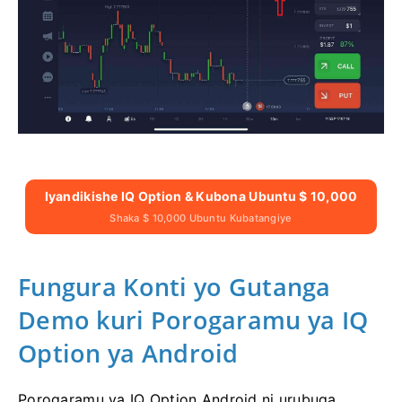
Iyandikishe IQ Option & Kubona Ubuntu $ 10,000
Shaka $ 10,000 Ubuntu Kubatangiye
Fungura Konti yo Gutanga
Demo kuri Porogaramu ya IQ
Option ya Android
Porogaramu ya IQ Option Android ni urubuga