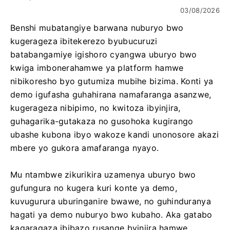
03/08/2026
Benshi mubatangiye barwana nuburyo bwo
kugerageza ibitekerezo byubucuruzi
batabangamiye igishoro cyangwa uburyo bwo
kwiga imbonerahamwe ya platform hamwe
nibikoresho byo gutumiza mubihe bizima. Konti ya
demo igufasha guhahirana namafaranga asanzwe,
kugerageza nibipimo, no kwitoza ibyinjira,
guhagarika-gutakaza no gusohoka kugirango
ubashe kubona ibyo wakoze kandi unonosore akazi
mbere yo gukora amafaranga nyayo.
Mu ntambwe zikurikira uzamenya uburyo bwo
gufungura no kugera kuri konte ya demo,
kuvugurura uburinganire bwawe, no guhinduranya
hagati ya demo nuburyo bwo kubaho. Aka gatabo
kagaragaza ibibazo rusange byinjira hamwe