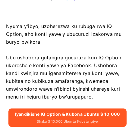
Nyuma y'ibyo, uzoherezwa ku rubuga rwa IQ
Option, aho konti yawe y'ubucuruzi izakorwa mu
buryo bwikora.
Ubu ushobora gutangira gucuruza kuri IQ Option
ukoresheje konti yawe ya Facebook. Ushobora
kandi kwinjira mu igenamiterere rya konti yawe,
kubitsa no kubikuza amafaranga, kwemeza
umwirondoro wawe n'ibindi byinshi uhereye kuri
menu iri hejuru iburyo bw'urupapuro.
Iyandikishe IQ Option & Kubona Ubuntu $ 10,000
Shaka $ 10,000 Ubuntu Kubatangiye