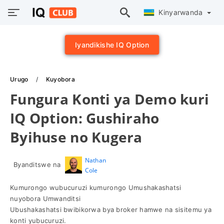
Kinyarwanda
Iyandikishe IQ Option
Urugo
Kuyobora
Fungura Konti ya Demo kuri
IQ Option: Gushiraho
Byihuse no Kugera
Nathan
Byanditswe na
Cole
Kumurongo wubucuruzi kumurongo Umushakashatsi
nuyobora Umwanditsi
Ubushakashatsi bwibikorwa bya broker hamwe na sisitemu ya
konti yubucuruzi.