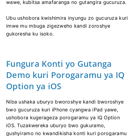
wawe, kubitsa amafaranga no gutangira gucuruza.
Ubu ushobora kwishimira inyungu zo gucuruza kuri
imwe mu mbuga zigezweho kandi zoroshye
gukoresha ku isoko.
Fungura Konti yo Gutanga
Demo kuri Porogaramu ya IQ
Option ya iOS
Niba ushaka uburyo bworoshye kandi bworoshye
bwo gucuruza kuri iPhone cyangwa iPad yawe,
ushobora kugerageza porogaramu ya IQ Option
iOS. Tuzakwereka uburyo bwo gukuramo,
gushyiramo no kwandikisha konti kuri porogaramu