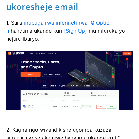
ukoresheje email
1. Sura
urubuga rwa interineti rwa IQ Optio
n
hanyuma ukande kuri
[Sign Up]
mu mfuruka yo
hejuru iburyo.
2. Kugira ngo wiyandikishe ugomba kuzuza
amakuru yose akenewe hanyuma ukande kuri "