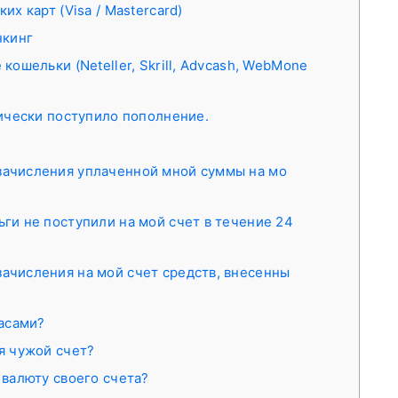
х карт (Visa / Mastercard)
нкинг
ошельки (Neteller, Skrill, Advcash, WebMone
ически поступило пополнение.
зачисления уплаченной мной суммы на мо
ьги не поступили на мой счет в течение 24
зачисления на мой счет средств, внесенны
часами?
уя чужой счет?
 валюту своего счета?