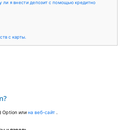
у ли я внести депозит с помощью кредитно
тв с карты.
n?
 Option или
на веб-сайт
.
ты
и
пароль
.