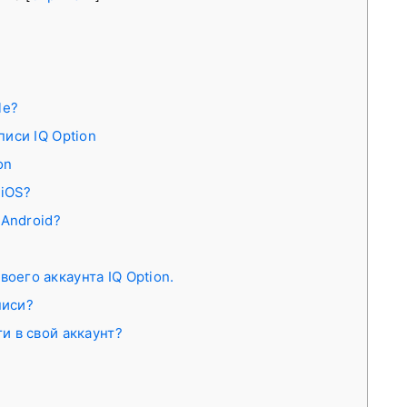
le?
иси IQ Option
on
 iOS?
 Android?
оего аккаунта IQ Option.
писи?
ти в свой аккаунт?