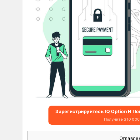
Зарегистрируйтесь IQ Option И П
Получите $10 000
Оглавле