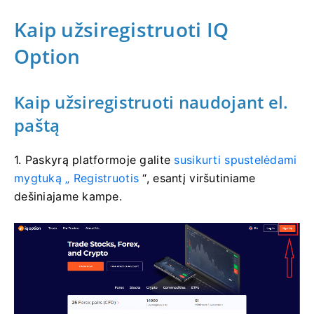
Kaip užsiregistruoti IQ
Option
Kaip užsiregistruoti naudojant el.
paštą
1. Paskyrą platformoje
galite
susikurti spustelėdami
mygtuką „
Registruotis
“, esantį viršutiniame
dešiniajame kampe.