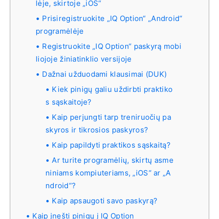
lėje, skirtoje „iOS“
Prisiregistruokite „IQ Option“ „Android“
programėlėje
Registruokite „IQ Option“ paskyrą mobi
liojoje žiniatinklio versijoje
Dažnai užduodami klausimai (DUK)
Kiek pinigų galiu uždirbti praktiko
s sąskaitoje?
Kaip perjungti tarp treniruočių pa
skyros ir tikrosios paskyros?
Kaip papildyti praktikos sąskaitą?
Ar turite programėlių, skirtų asme
niniams kompiuteriams, „iOS“ ar „A
ndroid“?
Kaip apsaugoti savo paskyrą?
Kaip įnešti pinigų į IQ Option