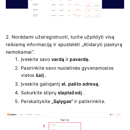
2. Norėdami užsiregistruoti, turite užpildyti visą
reikiamą informaciją ir spustelėti „Atidaryti paskyrą
nemokamai“.
Įveskite savo
vardą
ir
pavardę.
Pasirinkite savo
nuolatinės gyvenamosios
vietos
šalį .
Įveskite galiojantį
el. pašto adresą.
Sukurkite stiprų
slaptažodį
.
Perskaitykite
„Sąlygas“
ir patikrinkite.