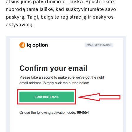
atsiųs jums patvirtinimo el. laišką. Spustelėkite
nuorodą tame laiške, kad suaktyvintumėte savo
paskyrą. Taigi, baigsite registraciją ir paskyros
aktyvavimą.