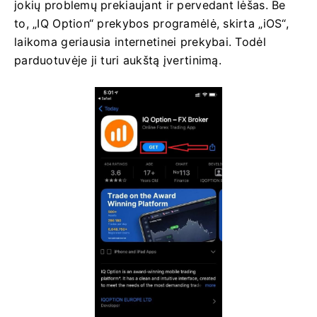
jokių problemų prekiaujant ir pervedant lėšas. Be
to, „IQ Option“ prekybos programėlė, skirta „iOS“,
laikoma geriausia internetinei prekybai. Todėl
parduotuvėje ji turi aukštą įvertinimą.