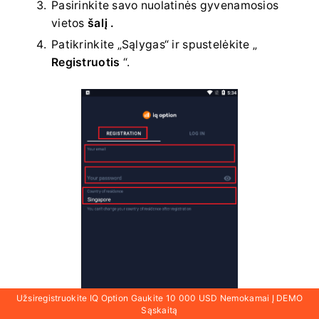
Pasirinkite savo
nuolatinės gyvenamosios
vietos
šalį .
Patikrinkite „Sąlygas“ ir spustelėkite „
Registruotis
“.
Užsiregistruokite IQ Option Gaukite 10 000 USD Nemokamai Į DEMO
Sąskaitą