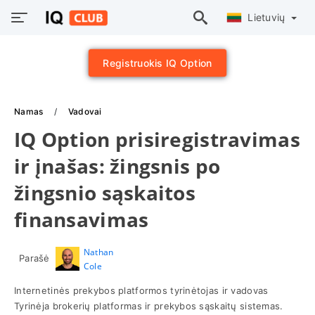
Lietuvių
Registruokis IQ Option
Namas
Vadovai
IQ Option prisiregistravimas
ir įnašas: žingsnis po
žingsnio sąskaitos
finansavimas
Nathan
Parašė
Cole
Internetinės prekybos platformos tyrinėtojas ir vadovas
Tyrinėja brokerių platformas ir prekybos sąskaitų sistemas.