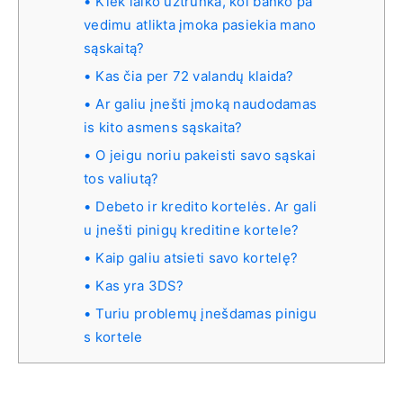
Kiek laiko užtrunka, kol banko pa
vedimu atlikta įmoka pasiekia mano
sąskaitą?
Kas čia per 72 valandų klaida?
Ar galiu įnešti įmoką naudodamas
is kito asmens sąskaita?
O jeigu noriu pakeisti savo sąskai
tos valiutą?
Debeto ir kredito kortelės. Ar gali
u įnešti pinigų kreditine kortele?
Kaip galiu atsieti savo kortelę?
Kas yra 3DS?
Turiu problemų įnešdamas pinigu
s kortele