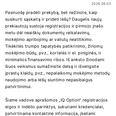
2026.08.03
Pasiruošę pradėti prekybą, bet nežinote, kaip
susikurti sąskaitą ir pridėti lėšų? Daugelis naujų
prekiautojų sustoja registracijos ir pirmojo įnašo
metu dėl neaiškių dokumentų reikalavimų,
mokėjimo apribojimų ar valiutų neatitikimo.
Tikėkitės trumpo tapatybės patikrinimo, žinomų
mokėjimo būdų, pvz., kortelės ir el. piniginės, ir
minimalios finansavimo ribos. Iš anksto žinodami
šiuos veiksmus sumažinsite delsą ir išvengsite
įprastų klaidų, pvz., nepalaikomų mokėjimo metodų
naudojimo arba lėšų siuntimo nepasibaigus
patvirtinimui.
Šiame vadove aprašomos „IQ Option“ registracijos
eigos ir indėlio parinktys, sukuriami kredencialai,
patvirtinama kontaktinė informacija, įkeliami