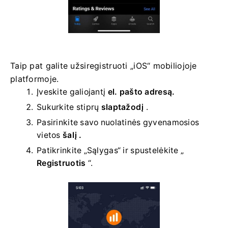
Taip pat galite užsiregistruoti „iOS“ mobiliojoje
platformoje.
Įveskite galiojantį
el. pašto adresą.
Sukurkite stiprų
slaptažodį
.
Pasirinkite savo
nuolatinės gyvenamosios
vietos
šalį .
Patikrinkite „Sąlygas“ ir spustelėkite „
Registruotis
“.