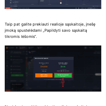
Taip pat galite prekiauti realioje sąskaitoje, įnešę
įmoką spustelėdami „Papildyti savo sąskaitą
tikromis lėšomis“.