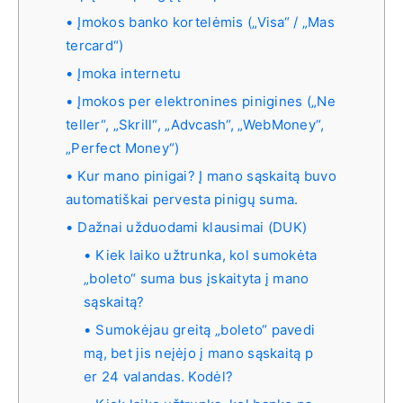
Įmokos banko kortelėmis („Visa“ / „Mas
tercard“)
Įmoka internetu
Įmokos per elektronines pinigines („Ne
teller“, „Skrill“, „Advcash“, „WebMoney“,
„Perfect Money“)
Kur mano pinigai? Į mano sąskaitą buvo
automatiškai pervesta pinigų suma.
Dažnai užduodami klausimai (DUK)
Kiek laiko užtrunka, kol sumokėta
„boleto“ suma bus įskaityta į mano
sąskaitą?
Sumokėjau greitą „boleto“ pavedi
mą, bet jis neįėjo į mano sąskaitą p
er 24 valandas. Kodėl?