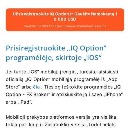
Užsiregistruokite IQ Option Ir Gaukite Nemokamą 1
0 000 USD
Gaukite 10 000 USD Nemokamai Pradedantiesiems
Prisiregistruokite „IQ Option“
programėlėje, skirtoje „iOS“
Jei turite „iOS“ mobilųjį įrenginį, turėsite atsisiųsti
oficialią „IQ Option“ mobiliąją programėlę iš „App
Store“ arba
čia
. Tiesiog ieškokite programėlės „IQ
Option - FX Broker“ ir atsisiųskite ją į savo „iPhone“
arba „iPad“.
Mobilioji prekybos platformos versija yra visiškai
tokia pati kaip ir žiniatinklio versija. Todėl nekils