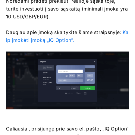
Norėdami pradėti prekiauti realioje sąskaitoje,
turite investuoti į savo sąskaitą (minimali įmoka yra
10 USD/GBP/EUR).
Daugiau apie įmoką skaitykite šiame straipsnyje:
Ka
ip įmokėti įmoką „IQ Option“.
Galiausiai, prisijungę prie savo el. pašto, „IQ Option“