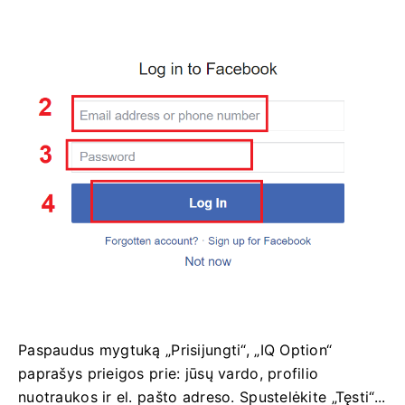
Paspaudus mygtuką „Prisijungti“, „IQ Option“
paprašys prieigos prie: jūsų vardo, profilio
nuotraukos ir el. pašto adreso. Spustelėkite „Tęsti“...