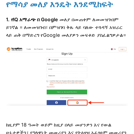
የማሳያ መለያ እንዴት እንደሚከፍት
1. የIQ አማራጭ በ Google
መለያ በመጠቀም ለመመዝገብም
ይገኛል
። ለመመዝገብ፣ በምዝገባ ቅጹ ላይ ባለው ተጓዳኝ አዝራር
ላይ ጠቅ በማድረግ የGoogle መለያዎን መፍቀድ ያስፈልግዎታል።
ከዚያም 18 ዓመት ወይም ከዚያ በላይ መሆንዎን እና የውል
ሁኔታዎችን፣ የግላዊነት መመሪያን እና የትዕዛዝ አፈፃፀም መመሪያን