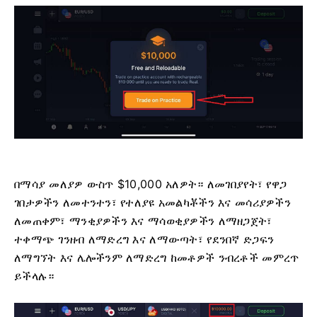
በማሳያ መለያዎ ውስጥ $10,000 አለዎት። ለመገበያየት፣ የዋጋ
ገበታዎችን ለመተንተን፣ የተለያዩ አመልካቾችን እና መሳሪያዎችን
ለመጠቀም፣ ማንቂያዎችን እና ማሳወቂያዎችን ለማዘጋጀት፣
ተቀማጭ ገንዘብ ለማድረግ እና ለማውጣት፣ የደንበኛ ድጋፍን
ለማግኘት እና ሌሎችንም ለማድረግ ከመቶዎች ንብረቶች መምረጥ
ይችላሉ።