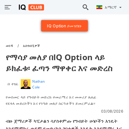
አማርኛ
IQ Option ይመዝገቡ
መነሻ
አስጎብኚዎች
የማሳያ መለያ በIQ Option ላይ
ይክፈቱ፡ ፈጣን ማዋቀር እና መድረስ
Nathan
በ ተፃፈ
Cole
የመስመር ላይ የግብይት መድረክ ተመራማሪ እና መመሪያ ጸሐፊ
የደላላ መድረኮችን እና የንግድ መለያ ስርዓቶችን ይመረምራል።
03/08/2026
ብዙ ጀማሪዎች ካፒታልን ሳያስቀምጡ የግብይት ሀሳቦችን እንዴት
እንደሚሞክሩ ወይም የመድረክን ገበታዎች እንዴት እንደሚማሩ እና