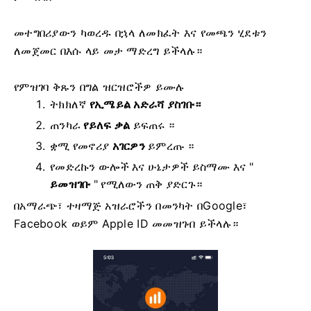
መተግበሪያውን ካወረዱ በኋላ ለመክፈት እና የመጫን ሂደቱን
ለመጀመር በእሱ ላይ መታ ማድረግ ይችላሉ።
የምዝገባ ቅጹን በግል ዝርዝሮችዎ ይሙሉ
ትክክለኛ
የኢሜይል አድራሻ ያስገቡ።
ጠንካራ
የይለፍ ቃል
ይፍጠሩ ።
ቋሚ የመኖሪያ
አገርዎን
ይምረጡ ።
የመድረኩን ውሎች እና ሁኔታዎች ይስማሙ እና "
ይመዝገቡ
" የሚለውን ጠቅ ያድርጉ።
በአማራጭ፣ ተዛማጅ አዝራሮችን በመንካት በGoogle፣
Facebook ወይም Apple ID መመዝገብ ይችላሉ።