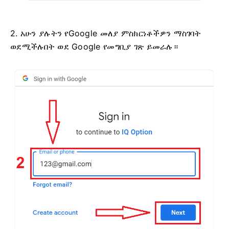
2. አሁን ያሉትን የGoogle መለያ ምስክርነቶችዎን ማስገባት
ወደሚችሉበት ወደ Google የመግቢያ ገጽ ይመራሉ።