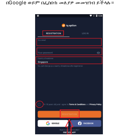
በGoogle ወይም በፌስቡክ መለያዎ መመዝገብ ይችላሉ።