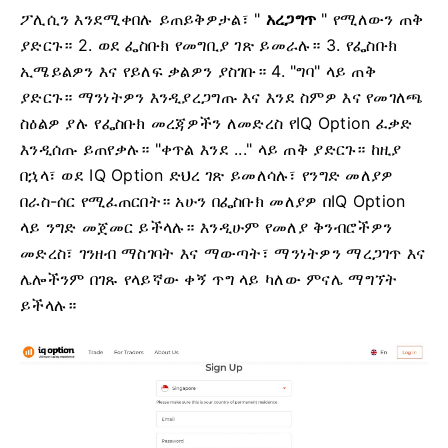
ፖሊሲን እንደሚቀበሉ ይጠይቅዎታል፣ "
አረጋግጥ
" የሚለውን ጠቅ
ያድርጉ።
2. ወደ ፌስቡክ የመግቢያ ገጽ ይመራሉ።
3. የፌስቡክ
ኢሜይልዎን እና የይለፍ ቃልዎን ያስገቡ።
4. "ግባ" ላይ ጠቅ
ያድርጉ።
ማንነትዎን እንዲያረጋግጡ እና እንደ ስምዎ እና የመገለጫ
ስዕልዎ ያሉ የፌስቡክ መረጃዎችን ለመድረስ የIQ Option ፈቃድ
እንዲሰጡ ይጠየቃሉ። "ቀጥል እንደ ..." ላይ ጠቅ ያድርጉ።
ከዚያ
በኋላ፣ ወደ IQ Option ድህረ ገጽ ይመለሳሉ፣ የንግድ መለያዎ
በራስ-ሰር የሚፈጠርበት።
አሁን በፌስቡክ መለያዎ በIQ Option
ላይ ንግድ መጀመር ይችላሉ። እንዲሁም የመለያ ቅንብሮችዎን
መድረስ፣ ገንዘብ ማስገባት እና ማውጣት፣ ማንነትዎን ማረጋገጥ እና
ሌሎችንም በገጹ የላይኛው ቀኝ ጥግ ላይ ካለው ምናሌ ማግኘት
ይችላሉ።