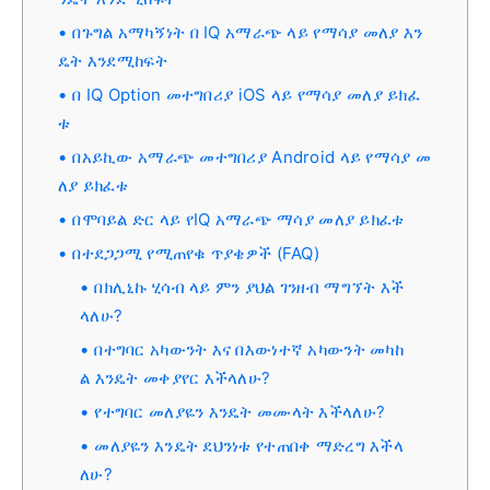
በጉግል አማካኝነት በ IQ አማራጭ ላይ የማሳያ መለያ እን
ዴት እንደሚከፍት
በ IQ Option መተግበሪያ iOS ላይ የማሳያ መለያ ይክፈ
ቱ
በአይኪው አማራጭ መተግበሪያ Android ላይ የማሳያ መ
ለያ ይክፈቱ
በሞባይል ድር ላይ የIQ አማራጭ ማሳያ መለያ ይክፈቱ
በተደጋጋሚ የሚጠየቁ ጥያቄዎች (FAQ)
በክሊኒኩ ሂሳብ ላይ ምን ያህል ገንዘብ ማግኘት እች
ላለሁ?
በተግባር አካውንት እና በእውነተኛ አካውንት መካከ
ል እንዴት መቀያየር እችላለሁ?
የተግባር መለያዬን እንዴት መሙላት እችላለሁ?
መለያዬን እንዴት ደህንነቱ የተጠበቀ ማድረግ እችላ
ለሁ?