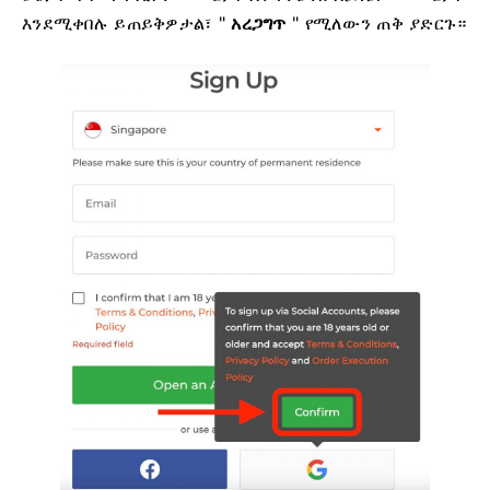
እንደሚቀበሉ ይጠይቅዎታል፣ "
አረጋግጥ
" የሚለውን ጠቅ ያድርጉ።