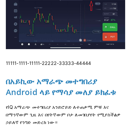
11111-1111-11111-22222-33333-44444
በአይኪው አማራጭ መተግበሪያ
Android ላይ የማሳያ መለያ ይክፈቱ
የIQ አማራጭ መተግበሪያ አንድሮይድ ለተጠቃሚ ምቹ እና
በማንኛውም ጊዜ እና በየትኛውም ቦታ ለመገበያየት የሚያስችልዎ
ኃይለኛ የንግድ መድረክ ነው።