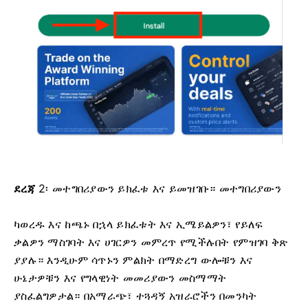
ደረጃ
2፡ መተግበሪያውን ይክፈቱ እና ይመዝገቡ። መተግበሪያውን
ካወረዱ እና ከጫኑ በኋላ ይክፈቱት እና ኢሜይልዎን፣ የይለፍ
ቃልዎን ማስገባት እና ሀገርዎን መምረጥ የሚችሉበት የምዝገባ ቅጽ
ያያሉ። እንዲሁም ሳጥኑን ምልክት በማድረግ ውሎቹን እና
ሁኔታዎቹን እና የግላዊነት መመሪያውን መስማማት
ያስፈልግዎታል። በአማራጭ፣ ተጓዳኝ አዝራሮችን በመንካት