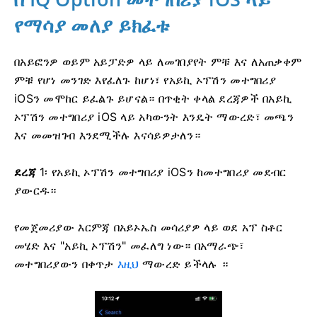
የማሳያ መለያ ይክፈቱ
በአይፎንዎ ወይም አይፓድዎ ላይ ለመገበያየት ምቹ እና ለአጠቃቀም
ምቹ የሆነ መንገድ እየፈለጉ ከሆነ፣ የአይኪ ኦፕሽን መተግበሪያ
iOSን መሞከር ይፈልጉ ይሆናል። በጥቂት ቀላል ደረጃዎች በአይኪ
ኦፕሽን መተግበሪያ iOS ላይ አካውንት እንዴት ማውረድ፣ መጫን
እና መመዝገብ እንደሚችሉ እናሳይዎታለን።
ደረጃ
1፡ የአይኪ ኦፕሽን መተግበሪያ iOSን ከመተግበሪያ መደብር
ያውርዱ።
የመጀመሪያው እርምጃ በአይኦኤስ መሳሪያዎ ላይ ወደ አፕ ስቶር
መሄድ እና "አይኪ ኦፕሽን" መፈለግ ነው። በአማራጭ፣
መተግበሪያውን በቀጥታ
እዚህ
ማውረድ ይችላሉ ።