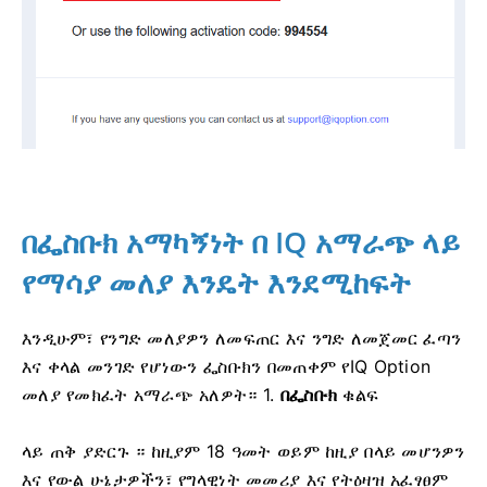
በፌስቡክ አማካኝነት በ IQ አማራጭ ላይ
የማሳያ መለያ እንዴት እንደሚከፍት
እንዲሁም፣ የንግድ መለያዎን ለመፍጠር እና ንግድ ለመጀመር ፈጣን
እና ቀላል መንገድ የሆነውን ፌስቡክን በመጠቀም የIQ Option
መለያ የመክፈት አማራጭ አለዎት። 1.
በፌስቡክ
ቁልፍ
ላይ ጠቅ ያድርጉ ።
ከዚያም 18 ዓመት ወይም ከዚያ በላይ መሆንዎን
እና የውል ሁኔታዎችን፣ የግላዊነት መመሪያ እና የትዕዛዝ አፈፃፀም