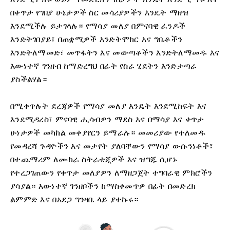
በቀጥታ የገበያ ሁኔታዎች ስር መሳሪያዎችን እንዴት ማዘዝ
እንደሚችሉ ይታገላሉ። የማሳያ መለያ በምናባዊ ፈንዶች
እንድትገበያይ፣ በጠቋሚዎች እንድትሞክር እና ግቤቶችን
እንድትለማመድ፣ መጥፋትን እና መውጣቶችን እንድትለማመዱ እና
እውነተኛ ገንዘብ ከማድረግህ በፊት የስራ ሂደትን እንድታጣራ
ያስችልሃል።
በሚቀጥሉት ደረጃዎች የማሳያ መለያ እንዴት እንደሚከፍት እና
እንደሚዳረስ፣ ምናባዊ ሒሳብዎን ማደስ እና በማሳያ እና ቀጥታ
ሁነታዎች መካከል መቀያየርን ይማራሉ። መመሪያው የተለመዱ
የመዳረሻ ጉዳዮችን እና መታየት ያለባቸውን የማሳያ ውሱንነቶች፣
በተጨማሪም ለሙከራ ስትራቴጂዎች እና ዝግጁ ሲሆኑ
የተረጋገጠውን የቀጥታ መለያዎን ለማዘጋጀት ተግባራዊ ምክሮችን
ያሳያል። እውነተኛ ገንዘቦችን ከማስቀመጥዎ በፊት በመድረክ
ልምምድ እና በአደጋ ግንዛቤ ላይ ያተኩሩ።