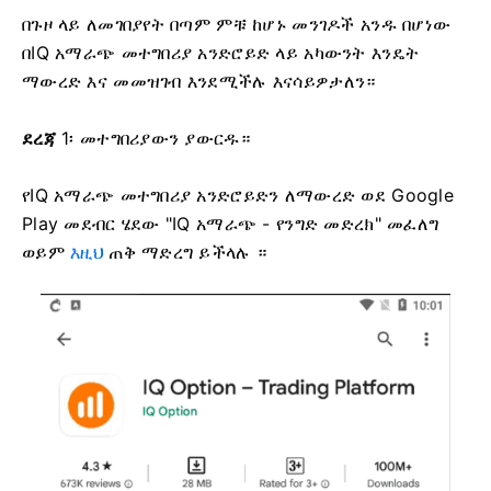
በጉዞ ላይ ለመገበያየት በጣም ምቹ ከሆኑ መንገዶች አንዱ በሆነው
በIQ አማራጭ መተግበሪያ አንድሮይድ ላይ አካውንት እንዴት
ማውረድ እና መመዝገብ እንደሚችሉ እናሳይዎታለን።
ደረጃ
1፡ መተግበሪያውን ያውርዱ።
የIQ አማራጭ መተግበሪያ አንድሮይድን ለማውረድ ወደ Google
Play መደብር ሄደው "IQ አማራጭ - የንግድ መድረክ" መፈለግ
ወይም
እዚህ
ጠቅ ማድረግ ይችላሉ ።