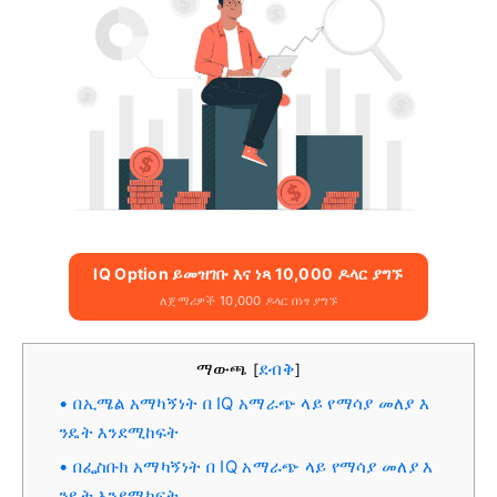
IQ Option ይመዝገቡ እና ነጻ 10,000 ዶላር ያግኙ
ለጀማሪዎች 10,000 ዶላር በነፃ ያግኙ
ማውጫ
ደብቅ
[
]
በኢሜል አማካኝነት በ IQ አማራጭ ላይ የማሳያ መለያ እ
ንዴት እንደሚከፍት
በፌስቡክ አማካኝነት በ IQ አማራጭ ላይ የማሳያ መለያ እ
ንዴት እንደሚከፍት