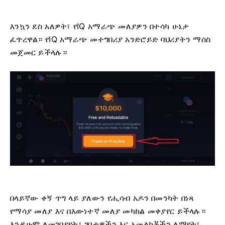
እንኳን ደስ አለዎት፣ የIQ አማራጭ መለያዎን በተሳካ ሁኔታ
ፈጥረዋል። የIQ አማራጭ መተግበሪያ አንድሮይድ ባህሪያትን ማሰስ
መጀመር ይችላሉ።
በላይኛው ቀኝ ጥግ ላይ ያለውን የሒሳብ አዶን በመንካት በነጻ
የማሳያ መለያ እና በእውነተኛ መለያ መካከል መቀያየር ይችላሉ።
እንዲሁም ለመገበያየት፣ ገበታዎችን እና አመልካቾችን ለማየት፣