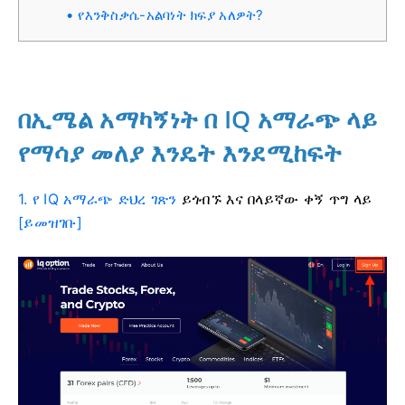
የእንቅስቃሴ-አልባነት ክፍያ አለዎት?
በኢሜል አማካኝነት በ IQ አማራጭ ላይ
የማሳያ መለያ እንዴት እንደሚከፍት
1. የ IQ አማራጭ ድህረ ገጽን
ይጎብኙ
እና
በላይኛው ቀኝ ጥግ ላይ
[ይመዝገቡ]