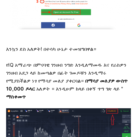
እንኳን ደስ አለዎት! በተሳካ ሁኔታ ተመዝግበዋል።
የIQ አማራጭ በምናባዊ ገንዘብ ንግድ እንዲለማመዱ እና የራስዎን
ገንዘብ አደጋ ላይ ከመጣልዎ በፊት ገመዶቹን እንዲማሩ
የሚያስችልዎ ነፃ የማሳያ መለያ ያቀርባል።
በማሳያ መለያዎ ውስጥ
10,000 ዶላር
አለዎት ። እንዲሁም
ከላይ በቀኝ ጥግ ገጽ ላይ "
ማስቀመጥ