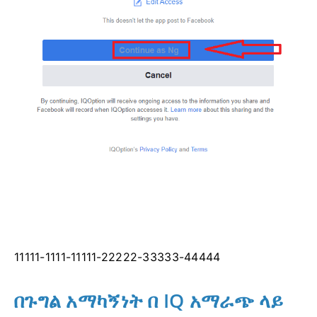
11111-1111-11111-22222-33333-44444
በጉግል አማካኝነት በ IQ አማራጭ ላይ