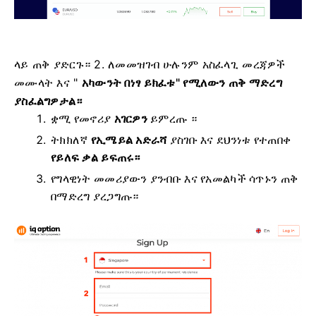
ላይ ጠቅ ያድርጉ። 2. ለመመዝገብ ሁሉንም አስፈላጊ መረጃዎች
መሙላት እና "
አካውንት በነፃ ይክፈቱ" የሚለውን ጠቅ ማድረግ
ያስፈልግዎታል።
ቋሚ የመኖሪያ
አገርዎን
ይምረጡ ።
ትክክለኛ
የኢሜይል አድራሻ
ያስገቡ እና ደህንነቱ የተጠበቀ
የይለፍ ቃል ይፍጠሩ።
የግላዊነት መመሪያውን ያንብቡ እና የአመልካች ሳጥኑን ጠቅ
በማድረግ ያረጋግጡ።