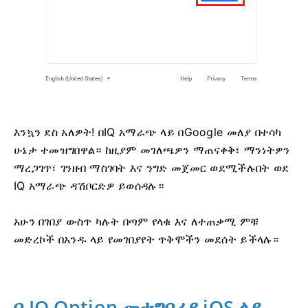
እንኳን ደስ አለዎት! በIQ አማራጭ ላይ በGoogle መለያ በተሳካ
ሁኔታ ተመዝግበዋል። ከዚያም መገለጫዎን ማጠናቀቅ፣ ማንነትዎን
ማረጋገጥ፣ ገንዘብ ማስገባት እና ንግድ መጀመር ወደሚችሉበት ወደ
IQ አማራጭ ዳሽቦርድዎ ይወሰዳሉ።
አሁን በገበያ ውስጥ ካሉት በጣም የላቁ እና ለተጠቃሚ ምቹ
መድረኮች በአንዱ ላይ የመገበያየት ጥቅሞችን መደሰት ይችላሉ።
በ IQ Option መተግበሪያ iOS ላይ