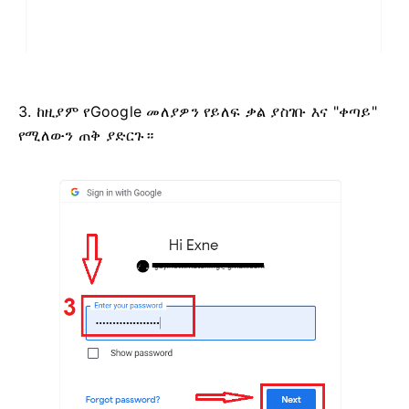
3. ከዚያም የGoogle መለያዎን የይለፍ ቃል ያስገቡ እና "ቀጣይ"
የሚለውን ጠቅ ያድርጉ።