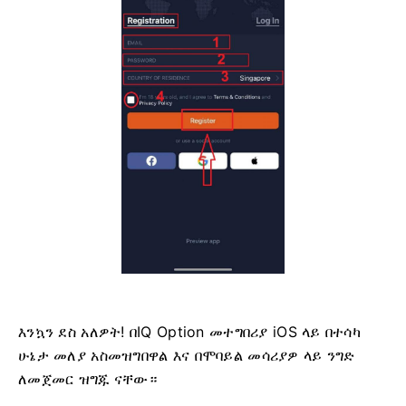
እንኳን ደስ አለዎት! በIQ Option መተግበሪያ iOS ላይ በተሳካ
ሁኔታ መለያ አስመዝግበዋል እና በሞባይል መሳሪያዎ ላይ ንግድ
ለመጀመር ዝግጁ ናቸው።