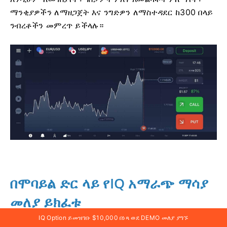
ማንቂያዎችን ለማዘጋጀት እና ንግድዎን ለማስተዳደር ከ300 በላይ
ንብረቶችን መምረጥ ይችላሉ።
በሞባይል ድር ላይ የIQ አማራጭ ማሳያ
መለያ ይክፈቱ
IQ Option ይመዝገቡ $10,000 በነጻ ወደ DEMO መለያ ያግኙ