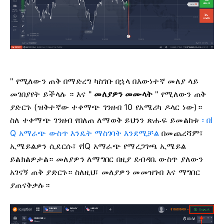
" የሚለውን ጠቅ በማድረግ ካስገቡ በኋላ በእውነተኛ መለያ ላይ
መገበያየት ይችላሉ ።
እና "
መለያዎን መሙላት
" የሚለውን ጠቅ
ያድርጉ (ዝቅተኛው ተቀማጭ ገንዘብ 10 የአሜሪካ ዶላር ነው)።
ስለ ተቀማጭ ገንዘብ የበለጠ ለማወቅ ይህንን ጽሑፍ ይመልከቱ
፡ በI
Q አማራጭ ውስጥ እንዴት ማስገባት እንደሚቻል
በመጨረሻም፣
ኢሜይልዎን ሲደርሱ፣ የIQ አማራጭ የማረጋገጫ ኢሜይል
ይልክልዎታል። መለያዎን ለማግበር በዚያ ደብዳቤ ውስጥ ያለውን
አገናኝ ጠቅ ያድርጉ። ስለዚህ፣ መለያዎን መመዝገብ እና ማግበር
ያጠናቅቃሉ።