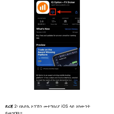
ደረጃ
2፡ በአይኪ ኦፕሽን መተግበሪያ iOS ላይ አካውንት
ይመዝገቡ።