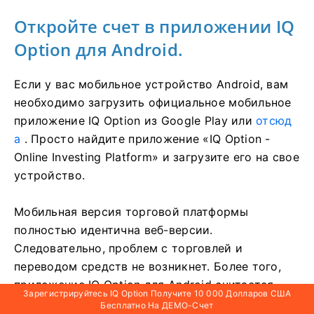
Откройте счет в приложении IQ
Option для Android.
Если у вас мобильное устройство Android, вам
необходимо загрузить официальное мобильное
приложение IQ Option из Google Play или
отсюд
а
. Просто найдите приложение «IQ Option -
Online Investing Platform» и загрузите его на свое
устройство.
Мобильная версия торговой платформы
полностью идентична веб-версии.
Следовательно, проблем с торговлей и
переводом средств не возникнет. Более того,
приложение IQ Option для Android считается
Зарегистрируйтесь IQ Option Получите 10 000 Долларов США
лучшим приложением для онлайн-торговли.
Бесплатно На ДЕМО-Счет