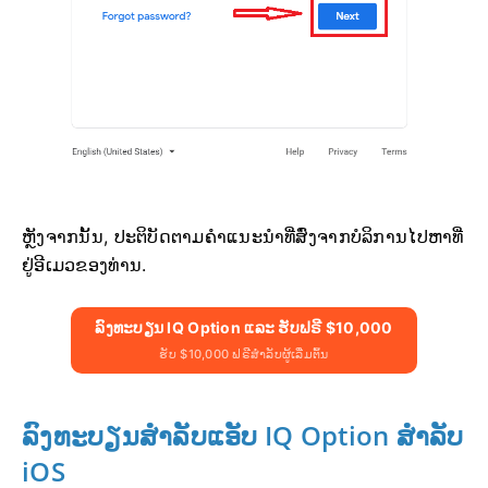
ຫຼັງຈາກນັ້ນ, ປະຕິບັດຕາມຄຳແນະນຳທີ່ສົ່ງຈາກບໍລິການໄປຫາທີ່
ຢູ່ອີເມວຂອງທ່ານ.
ລົງທະບຽນ IQ Option ແລະ ຮັບຟຣີ $10,000
ຮັບ $10,000 ຟຣີສຳລັບຜູ້ເລີ່ມຕົ້ນ
ລົງທະບຽນສຳລັບແອັບ IQ Option ສຳລັບ
iOS