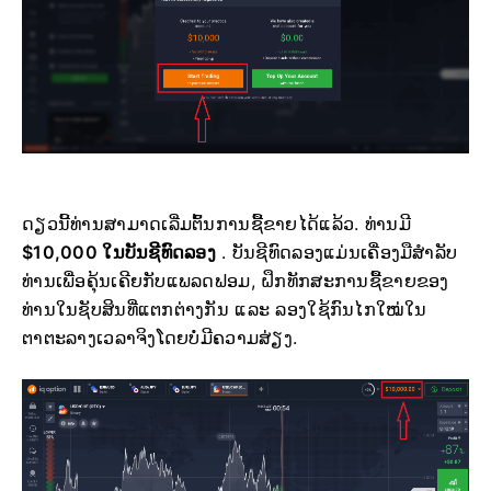
ດຽວນີ້ທ່ານສາມາດເລີ່ມຕົ້ນການຊື້ຂາຍໄດ້ແລ້ວ. ທ່ານມີ
$10,000 ໃນບັນຊີທົດລອງ
. ບັນຊີທົດລອງແມ່ນເຄື່ອງມືສຳລັບ
ທ່ານເພື່ອຄຸ້ນເຄີຍກັບແພລດຟອມ, ຝຶກທັກສະການຊື້ຂາຍຂອງ
ທ່ານໃນຊັບສິນທີ່ແຕກຕ່າງກັນ ແລະ ລອງໃຊ້ກົນໄກໃໝ່ໃນ
ຕາຕະລາງເວລາຈິງໂດຍບໍ່ມີຄວາມສ່ຽງ.