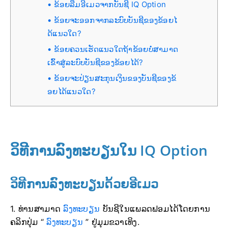
ຂ້ອຍລືມອີເມວຈາກບັນຊີ IQ Option
ຂ້ອຍຈະອອກຈາກລະບົບບັນຊີຂອງຂ້ອຍໄ
ດ້ແນວໃດ?
ຂ້ອຍຄວນເຮັດແນວໃດຖ້າຂ້ອຍບໍ່ສາມາດ
ເຂົ້າສູ່ລະບົບບັນຊີຂອງຂ້ອຍໄດ້?
ຂ້ອຍຈະປ່ຽນສະກຸນເງິນຂອງບັນຊີຂອງຂ້
ອຍໄດ້ແນວໃດ?
ວິທີການລົງທະບຽນໃນ IQ Option
ວິທີການລົງທະບຽນດ້ວຍອີເມວ
1. ທ່ານສາມາດ
ລົງທະບຽນ
ບັນຊີໃນແພລດຟອມໄດ້ໂດຍການ
ຄລິກປຸ່ມ “
ລົງທະບຽນ
” ຢູ່ມຸມຂວາເທິງ.