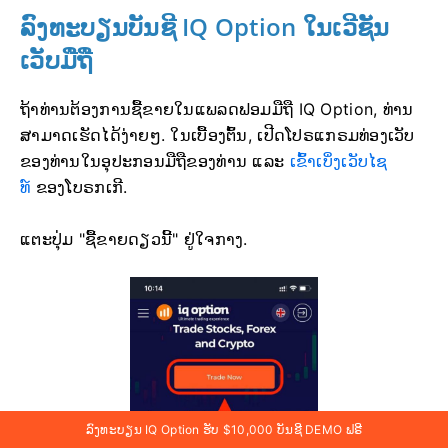
ລົງທະບຽນບັນຊີ IQ Option ໃນເວີຊັນ
ເວັບມືຖື
ຖ້າທ່ານຕ້ອງການຊື້ຂາຍໃນແພລດຟອມມືຖື IQ Option, ທ່ານ
ສາມາດເຮັດໄດ້ງ່າຍໆ. ໃນເບື້ອງຕົ້ນ, ເປີດໂປຣແກຣມທ່ອງເວັບ
ຂອງທ່ານໃນອຸປະກອນມືຖືຂອງທ່ານ ແລະ
ເຂົ້າເບິ່ງເວັບໄຊ
ທ໌
ຂອງໂບຣກເກີ.
ແຕະປຸ່ມ "ຊື້ຂາຍດຽວນີ້" ຢູ່ໃຈກາງ.
ລົງທະບຽນ IQ Option ຮັບ $10,000 ບັນຊີ DEMO ຟຣີ