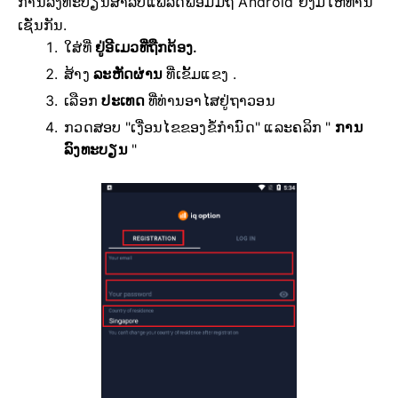
ການລົງທະບຽນສຳລັບແພລດຟອມມືຖື Android ຍັງມີໃຫ້ທ່ານ
ເຊັ່ນກັນ.
ໃສ່ທີ່
ຢູ່ອີເມວທີ່ຖືກຕ້ອງ.
ສ້າງ
ລະຫັດຜ່ານ
ທີ່ເຂັ້ມແຂງ .
ເລືອກ
ປະເທດ
ທີ່ທ່ານອາໄສຢູ່ຖາວອນ
ກວດສອບ "ເງື່ອນໄຂຂອງຂໍ້ກຳນົດ" ແລະຄລິກ "
ການ
ລົງທະບຽນ
"