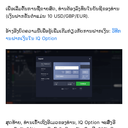
ເພື່ອເລີ່ມຕົ້ນການຊື້ຂາຍສົດ, ທ່ານຕ້ອງລົງທຶນໃນບັນຊີຂອງທ່ານ
(ເງິນຝາກຂັ້ນຕ່ຳແມ່ນ 10 USD/GBP/EUR).
ອ້າງອີງບົດຄວາມນີ້ເພື່ອຮູ້ເພີ່ມເຕີມກ່ຽວກັບການຝາກເງິນ:
ວິທີກ
ານຝາກເງິນໃນ IQ Option
ສຸດທ້າຍ, ທ່ານເຂົ້າເຖິງອີເມວຂອງທ່ານ, IQ Option ຈະສົ່ງອີ