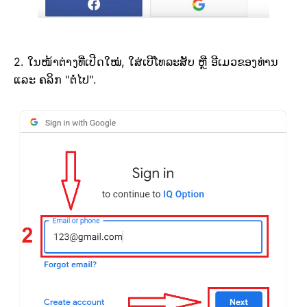
2. ໃນໜ້າຕ່າງທີ່ເປີດໃໝ່, ໃສ່ເບີໂທລະສັບ ຫຼື ອີເມວຂອງທ່ານ
ແລະ ຄລິກ "ຕໍ່ໄປ".