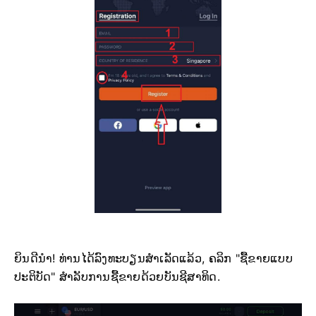
ຍິນດີນຳ! ທ່ານໄດ້ລົງທະບຽນສຳເລັດແລ້ວ, ຄລິກ "ຊື້ຂາຍແບບ
ປະຕິບັດ" ສຳລັບການຊື້ຂາຍດ້ວຍບັນຊີສາທິດ.