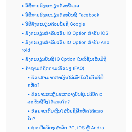
ວິທີການລົງທະບຽນດ້ວຍອີເມວ
ວິທີການລົງທະບຽນດ້ວຍບັນຊີ Facebook
ວິທີລົງທະບຽນດ້ວຍບັນຊີ Google
ລົງທະບຽນສຳລັບແອັບ IQ Option ສຳລັບ iOS
ລົງທະບຽນສຳລັບແອັບ IQ Option ສຳລັບ And
roid
ລົງທະບຽນບັນຊີ IQ Option ໃນເວີຊັນເວັບມືຖື
ຄຳຖາມທີ່ຖືກຖາມເລື້ອຍໆ (FAQ)
ຂ້ອຍສາມາດຫາເງິນໄດ້ເທົ່າໃດໃນບັນຊີຝຶ
ກຫັດ?
ຂ້ອຍຈະສະຫຼັບລະຫວ່າງບັນຊີປະຕິບັດ ແ
ລະ ບັນຊີຈິງໄດ້ແນວໃດ?
ຂ້ອຍຈະເຕີມເງິນໃສ່ບັນຊີຝຶກຫັດໄດ້ແນວ
ໃດ?
ທ່ານມີແອັບຯສໍາລັບ PC, iOS ຫຼື Andro