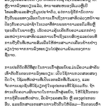
ຫຼັງຈາກລົງທະບຽນແລ້ວ, ທ່ານຈະສະຫນອງອີເມວຫຼືເບີ
ໂທລະສັບແລະສ້າງຂໍ້ມູນປະຈໍາຕົວ, ແຕ່ການຮູ້ຂໍ້ກໍານົດການ
ຢັ້ງຢືນແລະທາງເລືອກໃນການເຂົ້າເຖິງການສາທິດລ່ວງຫນ້າຈະ
ປ້ອງກັນຄວາມລ່າຊ້າໃນເວລາທີ່ທ່ານພະຍາຍາມລະດົມທຶນຫຼື
ຖອນຄືນໃນພາຍຫຼັງ. ເຮັດຄວາມຄຸ້ນເຄີຍກັບຄວາມແຕກຕ່າງ
ລະຫວ່າງການສາທິດແລະການເຂົ້າເຖິງແບບສົດໆແລະບ່ອນທີ່
ການຢັ້ງຢືນທີ່ເຫມາະສົມເພື່ອໃຫ້ທ່ານສາມາດເຄື່ອນຍ້າຍຢ່າງ
ລຽບງ່າຍຈາກການລົງທະບຽນໄປສູ່ຄວາມພ້ອມຂອງການ
ຊື້ຂາຍ.
ການປະຕິບັດທີ່ດີທີ່ສຸດໃນການເຂົ້າສູ່ລະບົບແມ່ນມີຄວາມສໍາຄັນ
ເທົ່າກັບຂັ້ນຕອນການລົງທະບຽນ: ເປີດໃຊ້ການກວດສອບສອງ
ປັດໃຈ, ໃຊ້ລະຫັດຜ່ານທີ່ເປັນເອກະລັກທີ່ເຂັ້ມແຂງ, ແລະ
ຈັດການເຊດຊັນທີ່ໃຊ້ວຽກຢູ່ໃນອຸປະກອນທີ່ໃຊ້ຮ່ວມກັນ. ຖ້າ
ທ່ານເກີດຄວາມຜິດພາດໃນການເຂົ້າສູ່ລະບົບ, ໃຫ້ໃຊ້ຂັ້ນຕອນ
ການກູ້ຄືນລະຫັດຜ່ານ, ລຶບລ້າງແຄສແອັບ ຫຼື ລອງອຸປະກອນ
ອື່ນ, ແລະຮັກສາເອກະສານການຢັ້ງຢືນໃຫ້ພ້ອມ—ຂັ້ນຕອນເຫຼົ່າ