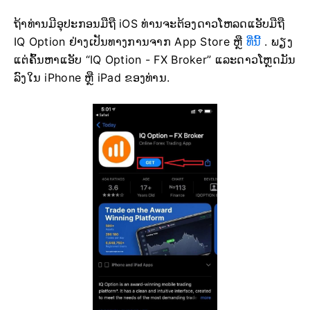
ຖ້າທ່ານມີອຸປະກອນມືຖື iOS ທ່ານຈະຕ້ອງດາວໂຫລດແອັບມືຖື
IQ Option ຢ່າງເປັນທາງການຈາກ App Store ຫຼື
ທີ່ນີ້
. ພຽງ
ແຕ່ຄົ້ນຫາແອັບ “IQ Option - FX Broker” ແລະດາວໂຫຼດມັນ
ລົງໃນ iPhone ຫຼື iPad ຂອງທ່ານ.