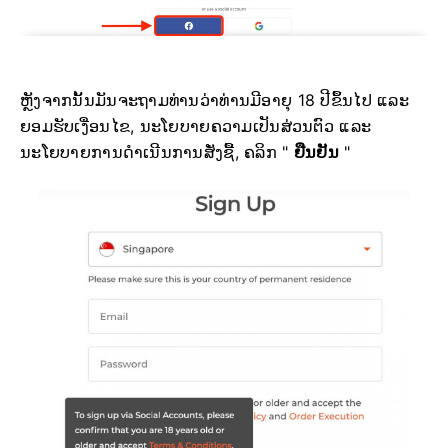
ຫຼັງຈາກນັ້ນມັນຈະຖາມທ່ານວ່າທ່ານມີອາຍຸ 18 ປີຂຶ້ນໄປ ແລະ
ຍອມຮັບເງື່ອນໄຂ, ນະໂຍບາຍຄວາມເປັນສ່ວນຕົວ ແລະ
ນະໂຍບາຍການດຳເນີນການສັ່ງຊື້, ຄລິກ "
ຢືນຢັນ
"