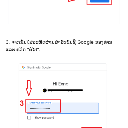
3. ຈາກນັ້ນໃສ່ລະຫັດຜ່ານສຳລັບບັນຊີ Google ຂອງທ່ານ
ແລະ ຄລິກ "ຕໍ່ໄປ".