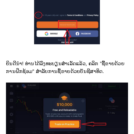
ຍິນດີນຳ! ທ່ານໄດ້ລົງທະບຽນສຳເລັດແລ້ວ, ຄລິກ "ຊື້ຂາຍດ້ວຍ
ການຝຶກຊ້ອມ" ສຳລັບການຊື້ຂາຍດ້ວຍບັນຊີສາທິດ.