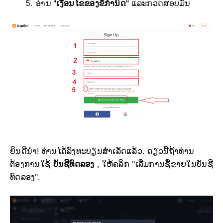
ອ່ານ
"ເງື່ອນໄຂຂອງຂໍ້ກຳນົດ"
ແລະກວດສອບມັນ
ຍິນດີນຳ! ທ່ານໄດ້ລົງທະບຽນສຳເລັດແລ້ວ. ດຽວນີ້ຖ້າທ່ານ
ຕ້ອງການໃຊ້
ບັນຊີທົດລອງ
, ໃຫ້ຄລິກ "ເລີ່ມການຊື້ຂາຍໃນບັນຊີ
ທົດລອງ".