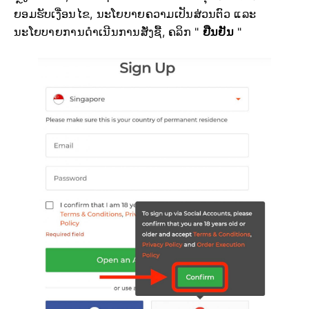
ຍອມຮັບເງື່ອນໄຂ, ນະໂຍບາຍຄວາມເປັນສ່ວນຕົວ ແລະ
ນະໂຍບາຍການດຳເນີນການສັ່ງຊື້, ຄລິກ "
ຢືນຢັນ
"