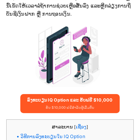
ນີ້ເຮັດໃຫ້ເວລາລໍຖ້າການຊ່ວຍເຫຼືອສັ້ນລົງ ແລະຫຼີກລ່ຽງການຖື
ບັນຊີເງິນຝາກ ຫຼື ການຖອນເງິນ.
ລົງທະບຽນ IQ Option ແລະ ຮັບຟຣີ $10,000
ຮັບ $10,000 ຟຣີສຳລັບຜູ້ເລີ່ມຕົ້ນ
ສາລະບານ
ເຊື່ອງ
[
]
ວິທີການລົງທະບຽນໃນ IQ Option