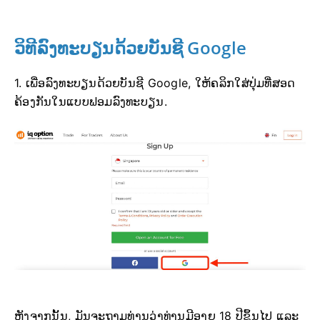
ວິທີລົງທະບຽນດ້ວຍບັນຊີ Google
1. ເພື່ອລົງທະບຽນດ້ວຍບັນຊີ Google, ໃຫ້ຄລິກໃສ່ປຸ່ມທີ່ສອດ
ຄ້ອງກັນໃນແບບຟອມລົງທະບຽນ.
ຫຼັງຈາກນັ້ນ, ມັນຈະຖາມທ່ານວ່າທ່ານມີອາຍຸ 18 ປີຂຶ້ນໄປ ແລະ