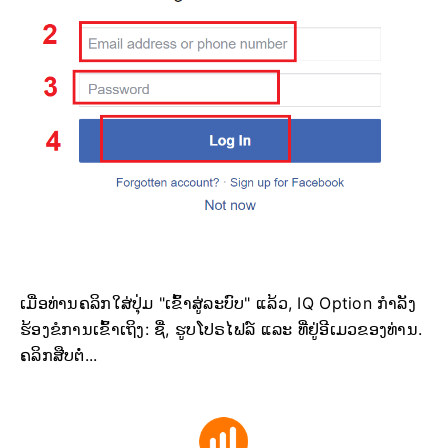
ເມື່ອທ່ານຄລິກໃສ່ປຸ່ມ "ເຂົ້າສູ່ລະບົບ" ແລ້ວ, IQ Option ກຳລັງ
ຮ້ອງຂໍການເຂົ້າເຖິງ: ຊື່, ຮູບໂປຣໄຟລ໌ ແລະ ທີ່ຢູ່ອີເມວຂອງທ່ານ.
ຄລິກສືບຕໍ່...