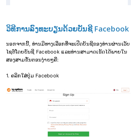
ວິທີການລົງທະບຽນດ້ວຍບັນຊີ Facebook
ນອກຈາກນີ້, ທ່ານມີທາງເລືອກທີ່ຈະເປີດບັນຊີຂອງທ່ານຜ່ານເວັບ
ໄຊຕ໌ໂດຍບັນຊີ Facebook ແລະທ່ານສາມາດເຮັດໄດ້ພາຍໃນ
ສອງສາມຂັ້ນຕອນງ່າຍໆຄື:
1. ຄລິກໃສ່ປຸ່ມ Facebook