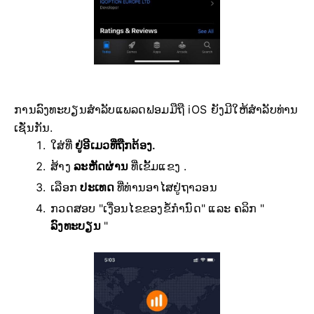
ການລົງທະບຽນສຳລັບແພລດຟອມມືຖື iOS ຍັງມີໃຫ້ສຳລັບທ່ານ
ເຊັ່ນກັນ.
ໃສ່ທີ່
ຢູ່ອີເມວທີ່ຖືກຕ້ອງ.
ສ້າງ
ລະຫັດຜ່ານ
ທີ່ເຂັ້ມແຂງ .
ເລືອກ
ປະເທດ
ທີ່ທ່ານອາໄສຢູ່ຖາວອນ
ກວດສອບ "ເງື່ອນໄຂຂອງຂໍ້ກຳນົດ" ແລະ ຄລິກ "
ລົງທະບຽນ
"