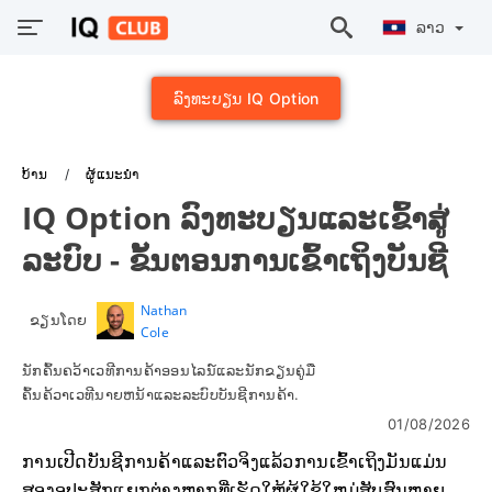
ລາວ
ລົງທະບຽນ IQ Option
ບ້ານ
ຜູ້ແນະນຳ
IQ Option ລົງທະບຽນແລະເຂົ້າສູ່
ລະບົບ - ຂັ້ນຕອນການເຂົ້າເຖິງບັນຊີ
Nathan
ຂຽນໂດຍ
Cole
ນັກຄົ້ນຄວ້າເວທີການຄ້າອອນໄລນ໌ແລະນັກຂຽນຄູ່ມື
ຄົ້ນຄ້ວາເວທີນາຍຫນ້າແລະລະບົບບັນຊີການຄ້າ.
01/08/2026
ການເປີດບັນຊີການຄ້າແລະຕົວຈິງແລ້ວການເຂົ້າເຖິງມັນແມ່ນ
ສອງອຸປະສັກແຍກຕ່າງຫາກທີ່ເຮັດໃຫ້ຜູ້ໃຊ້ໃຫມ່ສັບສົນຫຼາຍ.