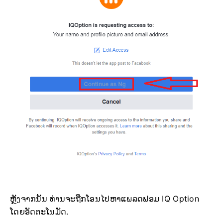
ຫຼັງຈາກນັ້ນ ທ່ານຈະຖືກໂອນໄປຫາແພລດຟອມ IQ Option
ໂດຍອັດຕະໂນມັດ.