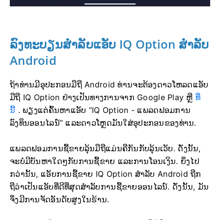
ລົງທະບຽນສຳລັບແອັບ IQ Option ສຳລັບ
Android
ຖ້າທ່ານມີອຸປະກອນມືຖື Android ທ່ານຈະຕ້ອງດາວໂຫລດແອັບ
ມືຖື IQ Option ຢ່າງເປັນທາງການຈາກ Google Play ຫຼື
ທີ່
ນີ້
. ພຽງແຕ່ຄົ້ນຫາແອັບ “IQ Option - ແພລດຟອມການ
ລົງທຶນອອນໄລນ໌” ແລະດາວໂຫຼດມັນໃສ່ອຸປະກອນຂອງທ່ານ.
ແພລດຟອມການຊື້ຂາຍລຸ້ນມືຖືແມ່ນຄືກັນກັບລຸ້ນເວັບ. ດັ່ງນັ້ນ,
ຈະບໍ່ມີບັນຫາໃດໆກັບການຊື້ຂາຍ ແລະການໂອນເງິນ. ຍິ່ງໄປ
ກວ່ານັ້ນ, ແອັບການຊື້ຂາຍ IQ Option ສຳລັບ Android ຖືກ
ຖືວ່າເປັນແອັບທີ່ດີທີ່ສຸດສຳລັບການຊື້ຂາຍອອນໄລນ໌. ດັ່ງນັ້ນ, ມັນ
ຈຶ່ງມີການຈັດອັນດັບສູງໃນຮ້ານ.