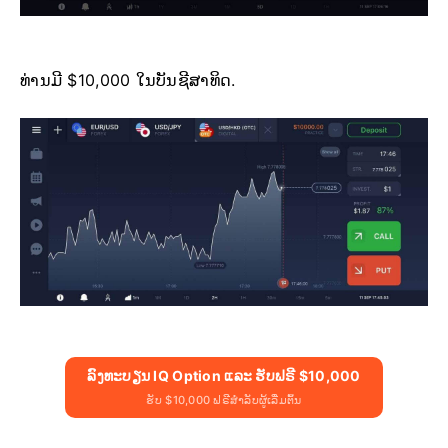
ທ່ານມີ $10,000 ໃນບັນຊີສາທິດ.
ລົງທະບຽນ IQ Option ແລະ ຮັບຟຣີ $10,000
ຮັບ $10,000 ຟຣີສຳລັບຜູ້ເລີ່ມຕົ້ນ