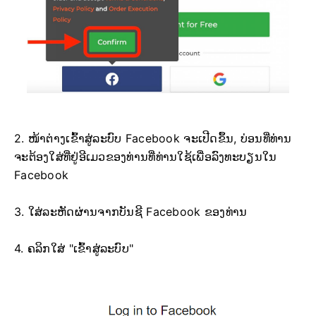
2. ໜ້າຕ່າງເຂົ້າສູ່ລະບົບ Facebook ຈະເປີດຂຶ້ນ, ບ່ອນທີ່ທ່ານ
ຈະຕ້ອງໃສ່ທີ່ຢູ່ອີເມວຂອງທ່ານທີ່ທ່ານໃຊ້ເພື່ອລົງທະບຽນໃນ
Facebook
3. ໃສ່ລະຫັດຜ່ານຈາກບັນຊີ Facebook ຂອງທ່ານ
4. ຄລິກໃສ່ "ເຂົ້າສູ່ລະບົບ"