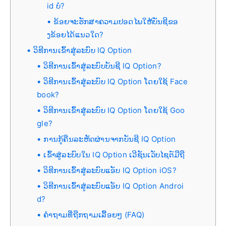
id ບໍ?
ຂ້ອຍຈະຮັກສາຄວາມປອດໄພໃຫ້ບັນຊີຂອ
ງຂ້ອຍໄດ້ແນວໃດ?
ວິທີການເຂົ້າສູ່ລະບົບ IQ Option
ວິທີການເຂົ້າສູ່ລະບົບບັນຊີ IQ Option?
ວິທີການເຂົ້າສູ່ລະບົບ IQ Option ໂດຍໃຊ້ Face
book?
ວິທີການເຂົ້າສູ່ລະບົບ IQ Option ໂດຍໃຊ້ Goo
gle?
ການກູ້ຄືນລະຫັດຜ່ານຈາກບັນຊີ IQ Option
ເຂົ້າສູ່ລະບົບໃນ IQ Option ເວີຊັນເວັບໄຊຕ໌ມືຖື
ວິທີການເຂົ້າສູ່ລະບົບແອັບ IQ Option iOS?
ວິທີການເຂົ້າສູ່ລະບົບແອັບ IQ Option Androi
d?
ຄຳຖາມທີ່ຖືກຖາມເລື້ອຍໆ (FAQ)