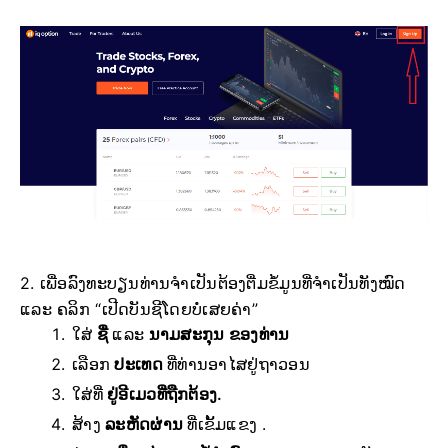
2. ເພື່ອລົງທະບຽນທ່ານຈຳເປັນຕ້ອງຕື່ມຂໍ້ມູນທີ່ຈຳເປັນທັງໝົດ
ແລະ ຄລິກ “ເປີດບັນຊີໂດຍບໍ່ເສຍຄ່າ”
ໃສ່
ຊື່
ແລະ
ນາມສະກຸນ ຂອງທ່ານ
ເລືອກ
ປະເທດ
ທີ່ທ່ານອາໄສຢູ່ຖາວອນ
ໃສ່ທີ່
ຢູ່ອີເມວທີ່ຖືກຕ້ອງ.
ສ້າງ
ລະຫັດຜ່ານ
ທີ່ເຂັ້ມແຂງ .