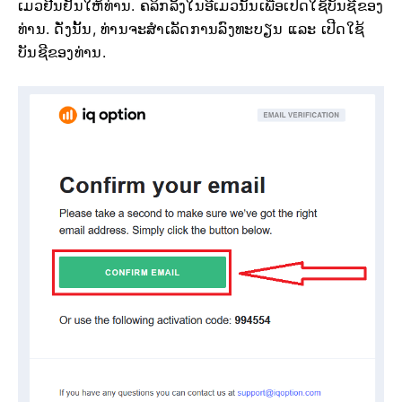
ເມວຢືນຢັນໃຫ້ທ່ານ. ຄລິກລິ້ງໃນອີເມວນັ້ນເພື່ອເປີດໃຊ້ບັນຊີຂອງ
ທ່ານ. ດັ່ງນັ້ນ, ທ່ານຈະສຳເລັດການລົງທະບຽນ ແລະ ເປີດໃຊ້
ບັນຊີຂອງທ່ານ.