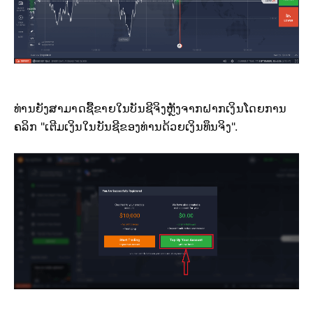
ທ່ານຍັງສາມາດຊື້ຂາຍໃນບັນຊີຈິງຫຼັງຈາກຝາກເງິນໂດຍການ
ຄລິກ "ເຕີມເງິນໃນບັນຊີຂອງທ່ານດ້ວຍເງິນທຶນຈິງ".