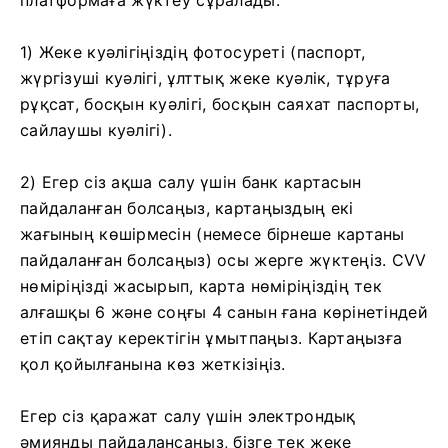
1) Жеке куәлігіңіздің фотосуреті (паспорт,
жүргізуші куәлігі, ұлттық жеке куәлік, тұруға
рұқсат, босқын куәлігі, босқын саяхат паспорты,
сайлаушы куәлігі).
2) Егер сіз ақша салу үшін банк картасын
пайдаланған болсаңыз, картаңыздың екі
жағының көшірмесін (немесе бірнеше картаны
пайдаланған болсаңыз) осы жерге жүктеңіз. CVV
нөміріңізді жасырып, карта нөміріңіздің тек
алғашқы 6 және соңғы 4 санын ғана көрінетіндей
етіп сақтау керектігін ұмытпаңыз. Картаңызға
қол қойылғанына көз жеткізіңіз.
Егер сіз қаражат салу үшін электрондық
әмиянды пайдалансаңыз, бізге тек жеке