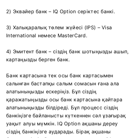
2) Эквайер банк – IQ Option серіктес банкі.
3) Халықаралық төлем жүйесі (IPS) – Visa
International немесе MasterCard.
4) Эмитент банк – сіздің банк шотыңызды ашып,
картаңызды берген банк.
Банк картасына тек осы банк картасымен
салынған бастапқы салым сомасын ғана ала
алатыныңызды ескеріңіз. Бұл сіздің
қаражатыңызды осы банк картасына қайтара
алатыныңызды білдіреді. Бұл процесс сіздің
банкіңізге байланысты күткеннен сәл ұзағырақ
уақыт алуы мүмкін. IQ Option ақшаны дереу
сіздің банкіңізге аударады. Бірақ ақшаны