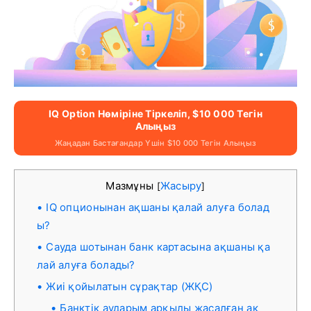
IQ Option Нөміріне Тіркеліп, $10 000 Тегін
Алыңыз
Жаңадан Бастағандар Үшін $10 000 Тегін Алыңыз
Мазмұны
Жасыру
[
]
IQ опционынан ақшаны қалай алуға болад
ы?
Сауда шотынан банк картасына ақшаны қа
лай алуға болады?
Жиі қойылатын сұрақтар (ЖҚС)
Банктік аударым арқылы жасалған ақ