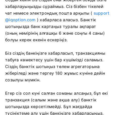
хабарлауыңызды сұраймыз. Сіз бізбен тікелей
чат немесе электрондық пошта арқылы (
support
@iqoption.com
) хабарласа аласыз. Банктік
шотыңызда банк картаңыз туралы ақпарат
(оның нөмірінің алғашқы 6 және соңғы 4 саны)
болуы керек екенін ескеріңіз.
Біз сіздің банкіңізге хабарласып, транзакцияны
табуға көмектесу үшін бар күшімізді саламыз.
Сіздің банктік шотыңыз төлем агрегаторына
жіберіледі және тергеу 180 жұмыс күніне дейін
созылуы мүмкін.
Егер сіз сол күні салған соманы алсаңыз, бұл екі
транзакция (салым және ақша алу) банктік
шотыңызда көрсетілмейді. Бұл жағдайда
түсініктеме алу үшін банкіңізге хабарласыңыз.