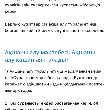
куәлігіңіздің сканерленген нұсқасын жіберуіңіз
керек.
Барлық құжаттар сіз ақша алу туралы өтініш
бергеннен кейін 3 жұмыс күні ішінде тексеріледі.
Ақшаны алу мәртебесі. Ақшаны
алу қашан аяқталады?
1) Ақшаны алу туралы өтініш жасалғаннан кейін,
ол «Сұралған» мәртебесін алады. Бұл кезеңде
қаражат сіздің шотыңыздың қалдығынан есептен
шығарылады.
2) Біз сұранысты өңдей бастағаннан кейін, ол
«Өңдеуде» мәртебесін алады.