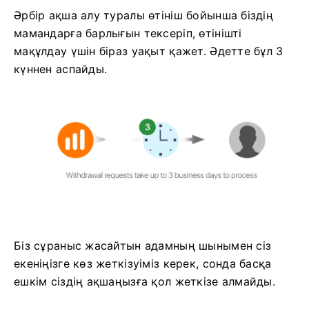
Әрбір ақша алу туралы өтініш бойынша біздің
мамандарға барлығын тексеріп, өтінішті
мақұлдау үшін біраз уақыт қажет. Әдетте бұл 3
күннен аспайды.
Біз сұраныс жасайтын адамның шынымен сіз
екеніңізге көз жеткізуіміз керек, сонда басқа
ешкім сіздің ақшаңызға қол жеткізе алмайды.