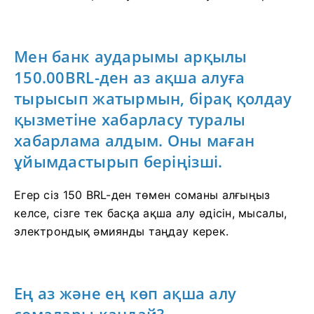
Мен банк аударымы арқылы
150.00BRL-ден аз ақша алуға
тырысып жатырмын, бірақ қолдау
қызметіне хабарласу туралы
хабарлама алдым. Оны маған
ұйымдастырып беріңізші.
Егер сіз 150 BRL-ден төмен соманы алғыңыз
келсе, сізге тек басқа ақша алу әдісін, мысалы,
электрондық әмиянды таңдау керек.
Ең аз және ең көп ақша алу
сомалары қандай?