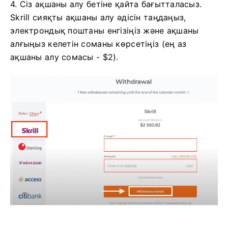
4. Сіз ақшаны алу бетіне қайта бағытталасыз.
Skrill сияқты ақшаны алу әдісін таңдаңыз,
электрондық поштаны енгізіңіз және ақшаны
алғыңыз келетін соманы көрсетіңіз (ең аз
ақшаны алу сомасы - $2).