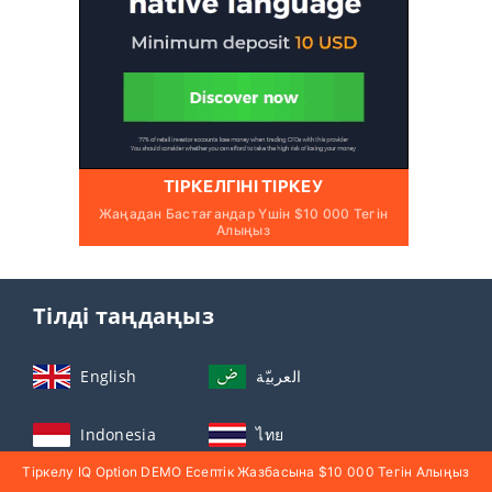
ТІРКЕЛГІНІ ТІРКЕУ
Жаңадан Бастағандар Үшін $10 000 Тегін
Алыңыз
Тілді таңдаңыз
English
العربيّة
Indonesia
ไทย
Тіркелу IQ Option DEMO Есептік Жазбасына $10 000 Тегін Алыңыз