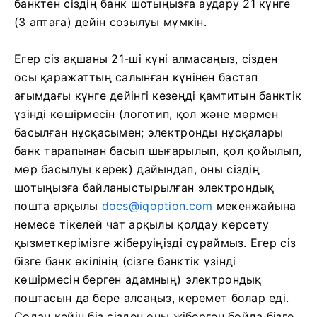
банктен сіздің банк шотыңызға аудару 21 күнге
(3 аптаға) дейін созылуы мүмкін.
Егер сіз ақшаны 21-ші күні алмасаңыз, сізден
осы қаражаттың салынған күнінен бастап
ағымдағы күнге дейінгі кезеңді қамтитын банктік
үзінді көшірмесін (логотип, қол және мөрмен
басылған нұсқасымен; электронды нұсқалары
банк тарапынан басып шығарылып, қол қойылып,
мөр басылуы керек) дайындап, оны сіздің
шотыңызға байланыстырылған электрондық
пошта арқылы
docs@iqoption.com
мекенжайына
немесе тікелей чат арқылы қолдау көрсету
қызметкерімізге жіберуіңізді сұраймыз. Егер сіз
бізге банк өкілінің (сізге банктік үзінді
көшірмесін берген адамның) электрондық
поштасын да бере алсаңыз, керемет болар еді.
Содан кейін біз сізден оны жіберген бойда бізге