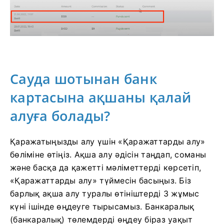
Сауда шотынан банк
картасына ақшаны қалай
алуға болады?
Қаражатыңызды алу үшін «Қаражаттарды алу»
бөліміне өтіңіз. Ақша алу әдісін таңдап, соманы
және басқа да қажетті мәліметтерді көрсетіп,
«Қаражаттарды алу» түймесін басыңыз. Біз
барлық ақша алу туралы өтініштерді 3 жұмыс
күні ішінде өңдеуге тырысамыз. Банкаралық
(банкаралық) төлемдерді өңдеу біраз уақыт