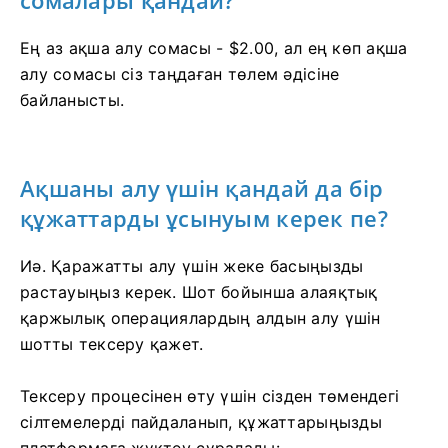
Ең аз ақша алу сомасы - $2.00, ал ең көп ақша
алу сомасы сіз таңдаған төлем әдісіне
байланысты.
Ақшаны алу үшін қандай да бір
құжаттарды ұсынуым керек пе?
Иә. Қаражатты алу үшін жеке басыңызды
растауыңыз керек. Шот бойынша алаяқтық
қаржылық операциялардың алдын алу үшін
шотты тексеру қажет.
Тексеру процесінен өту үшін сізден төмендегі
сілтемелерді пайдаланып, құжаттарыңызды
платформаға жүктеу сұралады: