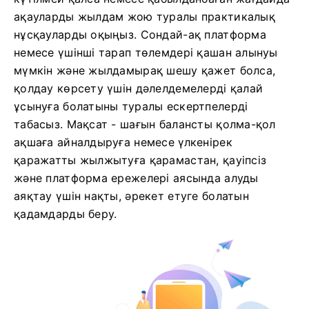
ақауларды жылдам жою туралы практикалық
нұсқауларды оқыңыз. Сондай-ақ платформа
немесе үшінші тарап төлемдері қашан алынуы
мүмкін және жылдамырақ шешу қажет болса,
қолдау көрсету үшін дәлелдемелерді қалай
ұсынуға болатыны туралы ескертпелерді
табасыз. Мақсат - шағын балансты қолма-қол
ақшаға айналдыруға немесе үлкенірек
қаражатты жылжытуға қарамастан, қауіпсіз
және платформа ережелері аясында алуды
аяқтау үшін нақты, әрекет етуге болатын
қадамдарды беру.