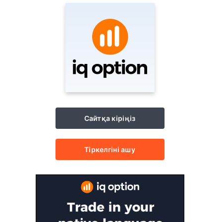
Сайтқа кіріңіз
Тіркелгіні ашу