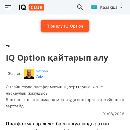
Қазақша
Тіркелу IQ Option
Үй
IQ Option қайтарып алу
Nathan
Жазған
Cole
Онлайн сауда платформасының зерттеушісі және
нұсқаулық жазушысы
Брокерлік платформалар мен сауда шоттарының жүйелерін
зерттейді.
01/08/2026
Платформалар жеке басын куәландыратын