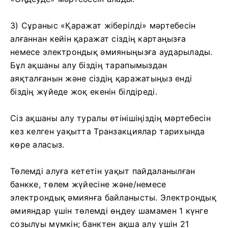
3) Сұраныс «Қаражат жіберілді» мәртебесін
алғаннан кейін қаражат сіздің картаңызға
немесе электрондық әмияныңызға аударылады.
Бұл ақшаны алу біздің тарапымыздан
аяқталғанын және сіздің қаражатыңыз енді
біздің жүйеде жоқ екенін білдіреді.
Сіз ақшаны алу туралы өтінішіңіздің мәртебесін
кез келген уақытта Транзакциялар тарихында
көре аласыз.
Төлемді алуға кететін уақыт пайдаланылған
банкке, төлем жүйесіне және/немесе
электрондық әмиянға байланысты. Электрондық
әмияндар үшін төлемді өңдеу шамамен 1 күнге
созылуы мүмкін; банктен ақша алу үшін 21