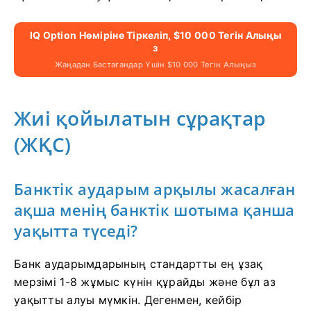
IQ Option Нөміріне Тіркеліп, $10 000 Тегін Алыңы
З
Жаңадан Бастағандар Үшін $10 000 Тегін Алыңыз
Жиі қойылатын сұрақтар
(ЖҚС)
Банктік аударым арқылы жасалған
ақша менің банктік шотыма қанша
уақытта түседі?
Банк аударымдарының стандартты ең ұзақ
мерзімі 1-8 жұмыс күнін құрайды және бұл аз
уақытты алуы мүмкін. Дегенмен, кейбір