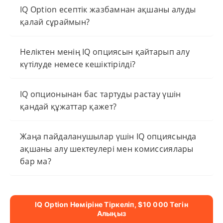
IQ Option есептік жазбамнан ақшаны алуды
қалай сұраймын?
Неліктен менің IQ опциясын қайтарып алу
күтілуде немесе кешіктірілді?
IQ опционынан бас тартуды растау үшін
қандай құжаттар қажет?
Жаңа пайдаланушылар үшін IQ опциясында
ақшаны алу шектеулері мен комиссиялары
бар ма?
IQ Option Нөміріне Тіркеліп, $10 000 Тегін
Алыңыз