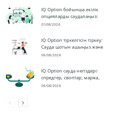
IQ Option бойынша екілік
опцияларды саудалаңыз:
қадамдық сауда
01/08/2026
IQ Option тіркелгісін тіркеу:
Сауда шотын ашыңыз және
тіркеліңіз
06/08/2026
IQ Option сауда негіздері:
спредтер, своптар, маржа,
левередж
06/08/2026