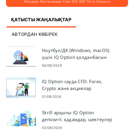
Жаңадан Бастағандар Үшін $10 000 Тегін Алыңыз
ҚАТЫСТЫ ЖАҢАЛЫҚТАР
АВТОРДАН КӨБІРЕК
Ноутбук/ДК (Windows, macOS)
үшін IQ Option қолданбасын
жүктеп алыңыз және
06/08/2026
орнатыңыз
IQ Option сауда CFD: Forex,
Crypto және акциялар
01/08/2026
Skrill арқылы IQ Option
депозиті: қадамдар, шектеулер
және өңдеу уақыттары
03/08/2026