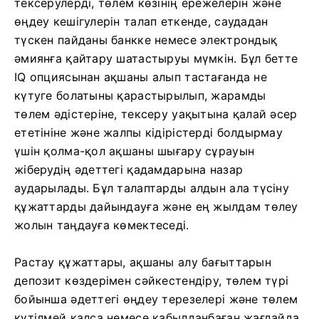
тексерулерді, төлем көзінің ережелерін және
өңдеу кешігулерін талап еткенде, саудадан
түскен пайданы банкке немесе электрондық
әмиянға қайтару шатастыруы мүмкін. Бұл бетте
IQ опциясынан ақшаны алып тастағанда не
күтуге болатыны қарастырылып, жарамды
төлем әдістеріне, тексеру уақытына қалай әсер
ететініне және жалпы кідірістерді болдырмау
үшін қолма-қол ақшаны шығару сұрауын
жіберудің әдеттегі қадамдарына назар
аударылады. Бұл талаптарды алдын ала түсіну
құжаттарды дайындауға және ең жылдам төлеу
жолын таңдауға көмектеседі.
Растау құжаттары, ақшаны алу бағыттарын
депозит көздерімен сәйкестендіру, төлем түрі
бойынша әдеттегі өңдеу терезелері және төлем
күтілмей қалса немесе қабылданбаған жағдайда