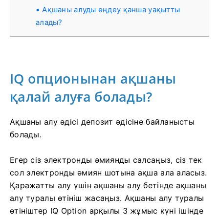
Ақшаны алуды өңдеу қанша уақытты
алады?
IQ опционынан ақшаны
қалай алуға болады?
Ақшаны алу әдісі депозит әдісіне байланысты
болады.
Егер сіз электронды әмиянды салсаңыз, сіз тек
сол электронды әмиян шотына ақша ала аласыз.
Қаражатты алу үшін ақшаны алу бетінде ақшаны
алу туралы өтініш жасаңыз. Ақшаны алу туралы
өтініштер IQ Option арқылы 3 жұмыс күні ішінде