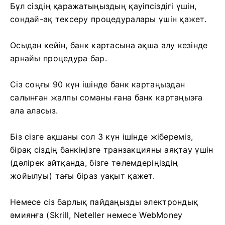
Бұл сіздің қаражатыңыздың қауіпсіздігі үшін,
сондай-ақ тексеру процедуралары үшін қажет.
Осыдан кейін, банк картасына ақша алу кезінде
арнайы процедура бар.
Сіз соңғы 90 күн ішінде банк картаңыздан
салынған жалпы соманы ғана банк картаңызға
ала аласыз.
Біз сізге ақшаны сол 3 күн ішінде жібереміз,
бірақ сіздің банкіңізге транзакцияны аяқтау үшін
(дәлірек айтқанда, бізге төлемдеріңіздің
жойылуы) тағы біраз уақыт қажет.
Немесе сіз барлық пайдаңызды электрондық
әмиянға (Skrill, Neteller немесе WebMoney