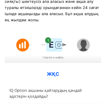
сияқты) шектеусіз ала аласыз және ақша алу
туралы өтінішіңізді орындағаннан кейін 24 сағат
ішінде ақшаңызды ала аласыз. Бұл ақша алудың
ең жылдам жолы.
ЖҚС
IQ Option ақшаны қайтарудың қандай
әдістерін қолдайды?