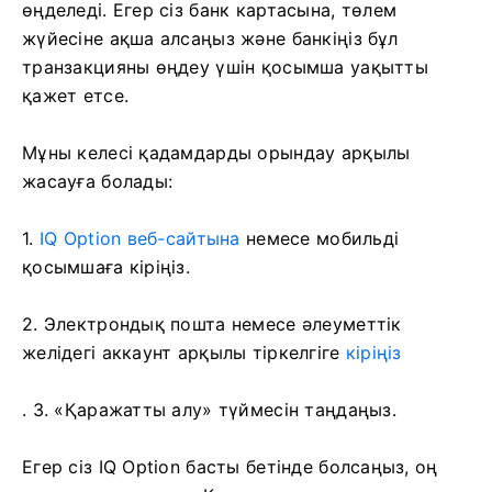
өңделеді. Егер сіз банк картасына, төлем
жүйесіне ақша алсаңыз және банкіңіз бұл
транзакцияны өңдеу үшін қосымша уақытты
қажет етсе.
Мұны келесі қадамдарды орындау арқылы
жасауға болады:
1.
IQ Option веб-сайтына
немесе мобильді
қосымшаға кіріңіз.
2.
Электрондық пошта немесе әлеуметтік
желідегі аккаунт арқылы тіркелгіге
кіріңіз
. 3. «Қаражатты алу» түймесін таңдаңыз.
Егер сіз IQ Option басты бетінде болсаңыз, оң