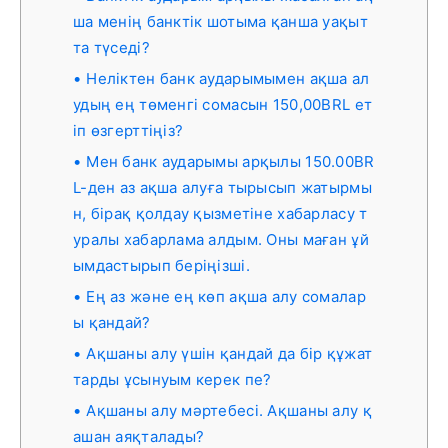
ша менің банктік шотыма қанша уақыт
та түседі?
Неліктен банк аударымымен ақша ал
удың ең төменгі сомасын 150,00BRL ет
іп өзгерттіңіз?
Мен банк аударымы арқылы 150.00BR
L-ден аз ақша алуға тырысып жатырмы
н, бірақ қолдау қызметіне хабарласу т
уралы хабарлама алдым. Оны маған ұй
ымдастырып беріңізші.
Ең аз және ең көп ақша алу сомалар
ы қандай?
Ақшаны алу үшін қандай да бір құжат
тарды ұсынуым керек пе?
Ақшаны алу мәртебесі. Ақшаны алу қ
ашан аяқталады?