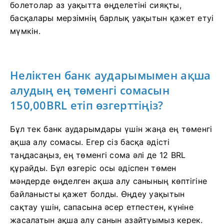
болетолар аз уақытта өңделетіні сияқты,
басқалары мерзімнің барлық уақытын қажет етуі
мүмкін.
Неліктен банк аударымымен ақша
алудың ең төменгі сомасын
150,00BRL етіп өзгерттіңіз?
Бұл тек банк аударымдары үшін жаңа ең төменгі
ақша алу сомасы. Егер сіз басқа әдісті
таңдасаңыз, ең төменгі сома әлі де 12 BRL
құрайды. Бұл өзгеріс осы әдіспен төмен
мәндерде өңделген ақша алу санының көптігіне
байланысты қажет болды. Өңдеу уақытын
сақтау үшін, сапасына әсер етпестен, күніне
жасалатын ақша алу санын азайтуымыз керек.