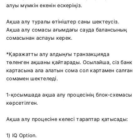
алуы мүмкін екенін ескеріңіз.
Ақша алу туралы өтініштер саны шектеусіз.
Ақша алу сомасы ағымдағы сауда балансының
сомасынан аспауы керек.
*Қаражатты алу алдыңғы транзакцияда
төленген ақшаны қайтарады. Осылайша, сіз банк
картасына ала алатын сома сол картамен салған
сомамен шектеледі.
1-қосымшада ақша алу процесінің блок-схемасы
көрсетілген.
Ақша алу процесіне келесі тараптар қатысады:
1) IQ Option.