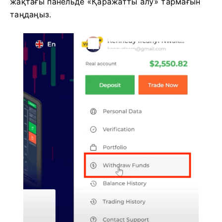
жақтағы панельде «Қаражатты алу» тармағын
таңдаңыз.