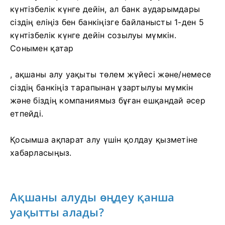
күнтізбелік күнге дейін, ал банк аударымдары
сіздің еліңіз бен банкіңізге байланысты 1-ден 5
күнтізбелік күнге дейін созылуы мүмкін.
Сонымен қатар
, ақшаны алу уақыты төлем жүйесі және/немесе
сіздің банкіңіз тарапынан ұзартылуы мүмкін
және біздің компаниямыз бұған ешқандай әсер
етпейді.
Қосымша ақпарат алу үшін қолдау қызметіне
хабарласыңыз.
Ақшаны алуды өңдеу қанша
уақытты алады?