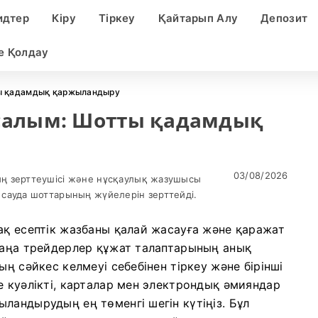
идтер
Кіру
Тіркеу
Қайтарып Алу
Депозит
е Қолдау
тты қадамдық қаржыландыру
е салым: Шотты қадамдық
03/08/2026
ң зерттеушісі және нұсқаулық жазушысы
сауда шоттарының жүйелерін зерттейді.
ақ есептік жазбаны қалай жасауға және қаражат
 жаңа трейдерлер құжат талаптарының анық
ың сәйкес келмеуі себебінен тіркеу және бірінші
е куәлікті, карталар мен электрондық әмияндар
ландырудың ең төменгі шегін күтіңіз. Бұл