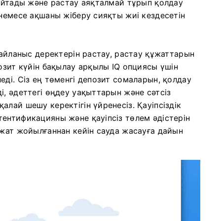
зайтады және растау аяқталмай тұрып қолдау
 немесе ақшаны жіберу сияқты жиі кездесетін
байланыс деректерін растау, растау құжаттарын
озит күйін бақылау арқылы IQ опциясы үшін
еді. Сіз ең төменгі депозит сомаларын, қолдау
і, әдеттегі өңдеу уақыттарын және сәтсіз
лай шешу керектігін үйренесіз. Қауіпсіздік
ентификацияны және қауіпсіз төлем әдістерін
ажат жойылғаннан кейін сауда жасауға дайын