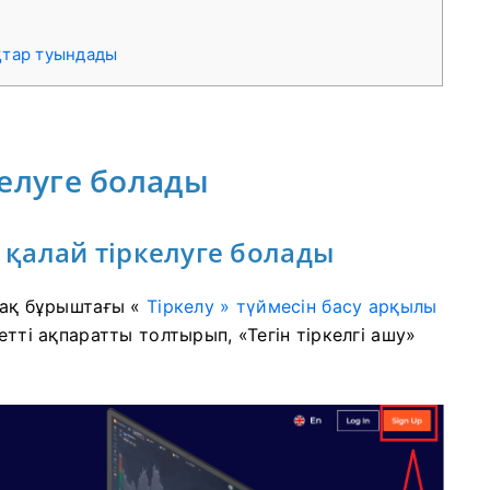
қтар туындады
келуге болады
қалай тіркелуге болады
ақ бұрыштағы «
Тіркелу » түймесін басу арқылы
етті ақпаратты толтырып, «Тегін тіркелгі ашу»