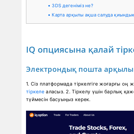
3DS дегеніміз не?
Карта арқылы ақша салуда қиынды
IQ опциясына қалай тір
Электрондық пошта арқылы 
1. Сіз
платформада тіркелгіге
жоғарғы оң ж
тіркеле
аласыз. 2. Тіркелу үшін барлық қаж
түймесін басуыңыз керек.