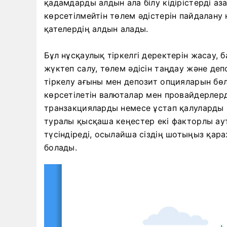
қадамдарды алдын ала білу кідірістерді а
көрсетілмейтін төлем әдістерін пайдалану
қателердің алдын алады.
Бұл нұсқаулық тіркелгі деректерін жасау, 
жүктеп салу, төлем әдісін таңдау және деп
тіркелу ағыны мен депозит опцияларын бөл
көрсетілетін валюталар мен провайдерлерд
транзакцияларды немесе ұстап қалуларды қа
туралы қысқаша кеңестер екі факторлы аут
түсіндіреді, осылайша сіздің шотыңыз қар
болады.