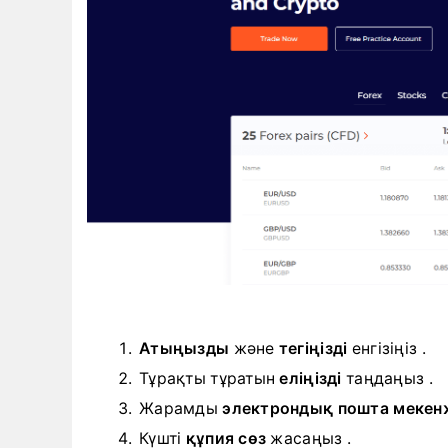
Атыңызды
және
тегіңізді
енгізіңіз .
Тұрақты тұратын
еліңізді
таңдаңыз .
Жарамды
электрондық пошта мекенж
Күшті
құпия сөз
жасаңыз .