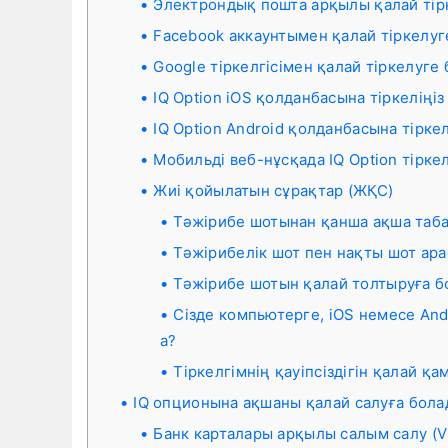
Электрондық пошта арқылы қалай тір
Facebook аккаунтымен қалай тіркелуг
Google тіркелгісімен қалай тіркелуге
IQ Option iOS қолданбасына тіркеліңіз
IQ Option Android қолданбасына тіркел
Мобильді веб-нұсқада IQ Option тіркел
Жиі қойылатын сұрақтар (ЖҚС)
Тәжірибе шотынан қанша ақша таб
Тәжірибелік шот пен нақты шот ар
Тәжірибе шотын қалай толтыруға 
Сізде компьютерге, iOS немесе And
а?
Тіркелгімнің қауіпсіздігін қалай қ
IQ опционына ақшаны қалай салуға бол
Банк карталары арқылы салым салу (Vi