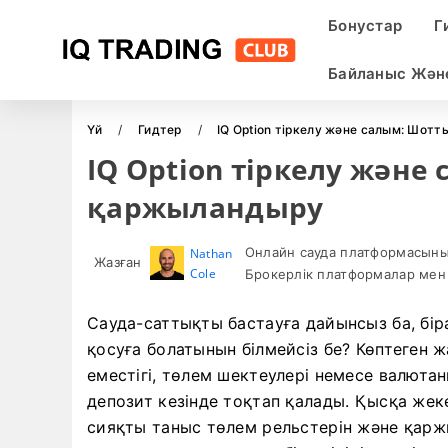
Бонустар
Г
Байланыс Жән
Үй
Гидтер
IQ Option тіркелу және салым: Шо
IQ Option тіркелу жән
қаржыландыру
Онлайн сауда платформасыны
Nathan
Жазған
Cole
Брокерлік платформалар мен 
Сауда-саттықты бастауға дайынсыз ба, бір
қосуға болатынын білмейсіз бе? Көптеген
еместігі, төлем шектеулері немесе валютан
депозит кезінде тоқтап қалады. Қысқа жек
сияқты таныс төлем рельстерін және қаржы