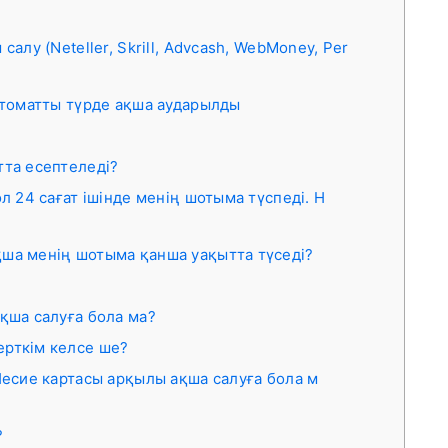
лу (Neteller, Skrill, Advcash, WebMoney, Per
томатты түрде ақша аударылды
тта есептеледі?
л 24 сағат ішінде менің шотыма түспеді. Н
ша менің шотыма қанша уақытта түседі?
қша салуға бола ма?
рткім келсе ше?
Несие картасы арқылы ақша салуға бола м
?