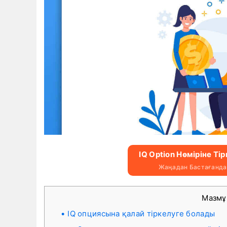
IQ Option Нөміріне Ті
Жаңадан Бастағандар
Мазм
IQ опциясына қалай тіркелуге болады