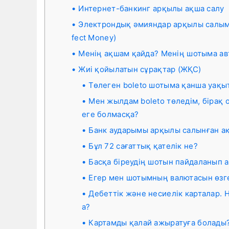
Интернет-банкинг арқылы ақша салу
Электрондық әмияндар арқылы салым са
fect Money)
Менің ақшам қайда? Менің шотыма ав
Жиі қойылатын сұрақтар (ЖҚС)
Төлеген boleto шотыма қанша уақы
Мен жылдам boleto төледім, бірақ о
еге болмасқа?
Банк аударымы арқылы салынған ақ
Бұл 72 сағаттық қателік не?
Басқа біреудің шотын пайдаланып а
Егер мен шотымның валютасын өзге
Дебеттік және несиелік карталар. 
а?
Картамды қалай ажыратуға болады