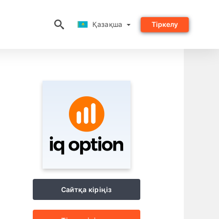
Қазақша
Қазақша
Тіркелу
Сайтқа кіріңіз