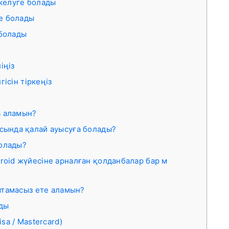
келуге болады
е болады
 болады
іңіз
гісін тіркеңіз
а аламын?
асында қалай ауысуға болады?
болады?
roid жүйесіне арналған қолданбалар бар м
амтамасыз ете аламын?
ады
sa / Mastercard)