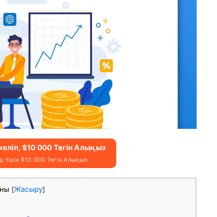
ркеліп, $10 000 Тегін Алыңыз
 Үшін $10 000 Тегін Алыңыз
ұны
Жасыру
[
]