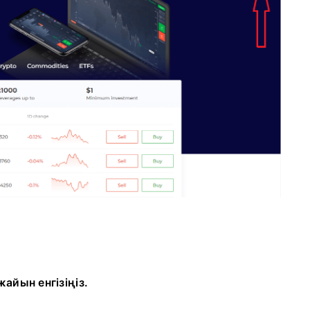
айын енгізіңіз.