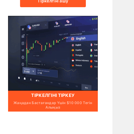
Тіркелгіні ашу
ТІРКЕЛГІНІ ТІРКЕУ
Жаңадан Бастағандар Үшін $10 000 Тегін
Алыңыз