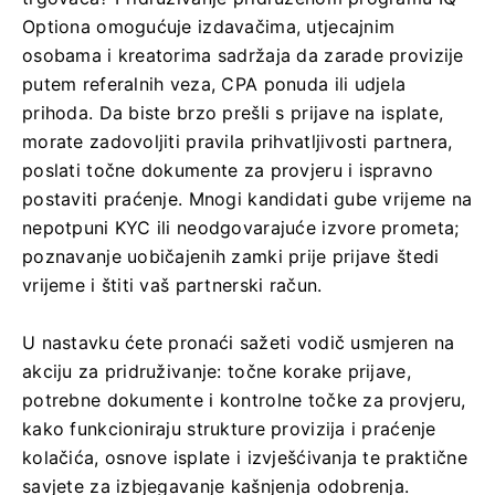
Optiona omogućuje izdavačima, utjecajnim
osobama i kreatorima sadržaja da zarade provizije
putem referalnih veza, CPA ponuda ili udjela
prihoda. Da biste brzo prešli s prijave na isplate,
morate zadovoljiti pravila prihvatljivosti partnera,
poslati točne dokumente za provjeru i ispravno
postaviti praćenje. Mnogi kandidati gube vrijeme na
nepotpuni KYC ili neodgovarajuće izvore prometa;
poznavanje uobičajenih zamki prije prijave štedi
vrijeme i štiti vaš partnerski račun.
U nastavku ćete pronaći sažeti vodič usmjeren na
akciju za pridruživanje: točne korake prijave,
potrebne dokumente i kontrolne točke za provjeru,
kako funkcioniraju strukture provizija i praćenje
kolačića, osnove isplate i izvješćivanja te praktične
savjete za izbjegavanje kašnjenja odobrenja.