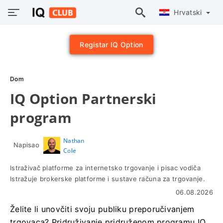
Hrvatski
Registar IQ Option
Dom
IQ Option Partnerski
program
Nathan
Napisao
Cole
Istraživač platforme za internetsko trgovanje i pisac vodiča
Istražuje brokerske platforme i sustave računa za trgovanje.
06.08.2026
Želite li unovčiti svoju publiku preporučivanjem
trgovaca? Pridruživanje pridruženom programu IQ