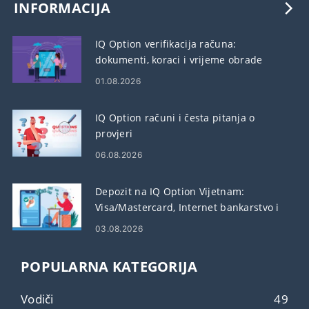
INFORMACIJA
IQ Option verifikacija računa:
dokumenti, koraci i vrijeme obrade
01.08.2026
IQ Option računi i česta pitanja o
provjeri
06.08.2026
Depozit na IQ Option Vijetnam:
Visa/Mastercard, Internet bankarstvo i
e-novčanici
03.08.2026
POPULARNA KATEGORIJA
Vodiči
49