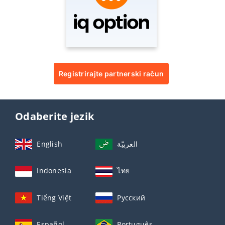
Registrirajte partnerski račun
Odaberite jezik
English
العربيّة
Indonesia
ไทย
Tiếng Việt
Русский
Español
Português