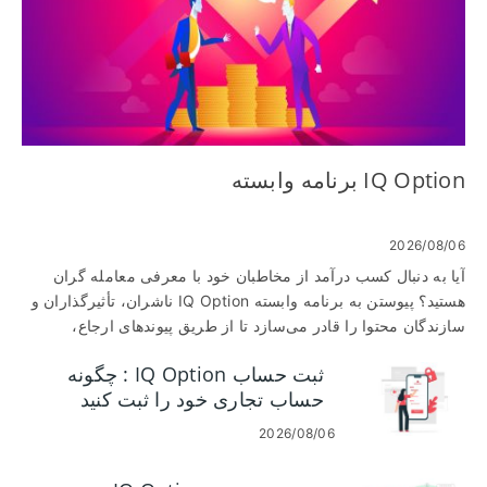
IQ Option برنامه وابسته
2026/08/06
آیا به دنبال کسب درآمد از مخاطبان خود با معرفی معامله گران
هستید؟ پیوستن به برنامه وابسته IQ Option ناشران، تأثیرگذاران و
سازندگان محتوا را قادر می‌سازد تا از طریق پیوندهای ارجاع،
پیشنهادات CPA یا سهم درآمد، کمیسیون دریافت کنند. برای انتقال
ثبت حساب IQ Option : چگونه
سریع از برنامه به پرداخت‌ها، باید قوانین واجد شرایط بودن شریک
حساب تجاری خود را ثبت کنید
را رعایت کنید، اسناد راستی‌آزمایی دقیق را ارسال کنید و ردیابی را
به درستی تنظیم کنید. بسیاری از متقاضیان وقت خود را برای KYC
2026/08/06
ناقص یا منابع ترافیکی نامناسب تلف می‌کنند. دانستن مشکلات رایج
قبل از درخواست باعث صرفه جویی در زمان و محافظت از حساب