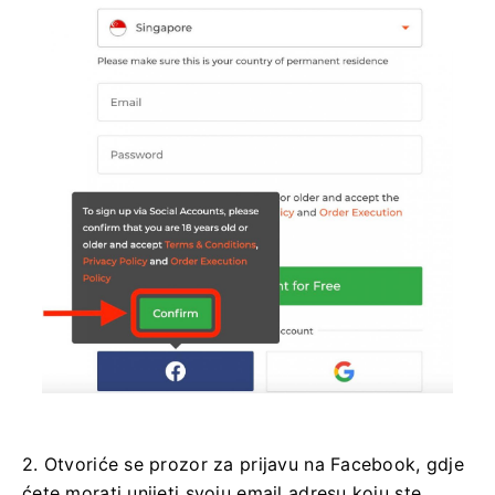
2. Otvoriće se prozor za prijavu na Facebook, gdje
ćete morati unijeti svoju email adresu koju ste