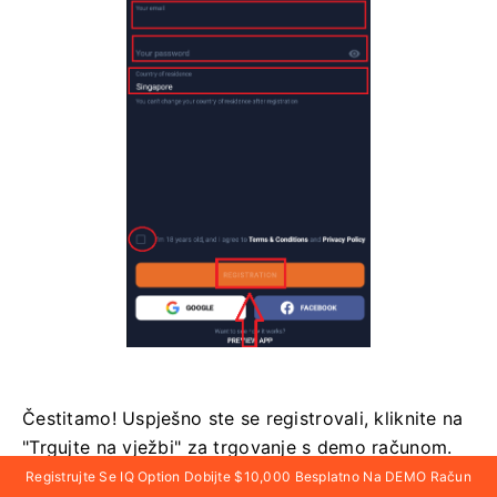
Čestitamo! Uspješno ste se registrovali, kliknite na
"Trgujte na vježbi" za trgovanje s demo računom.
Registrujte Se IQ Option Dobijte $10,000 Besplatno Na DEMO Račun