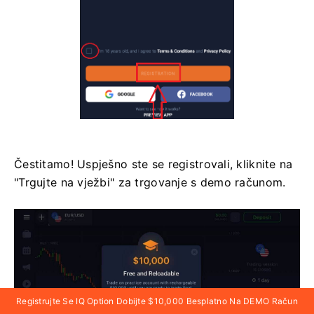
Čestitamo! Uspješno ste se registrovali, kliknite na
"Trgujte na vježbi" za trgovanje s demo računom.
Registrujte Se IQ Option Dobijte $10,000 Besplatno Na DEMO Račun