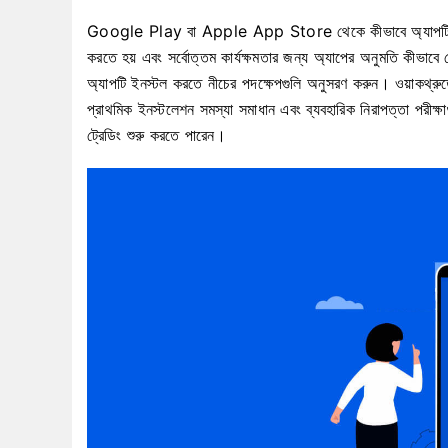
Google Play বা Apple App Store থেকে কীভাবে অ্যাপটি পেতে
করতে হয় এবং সর্বোত্তম কার্যক্ষমতার জন্য অ্যাপের অনুমতি কী
অ্যাপটি ইনস্টল করতে নীচের পদক্ষেপগুলি অনুসরণ করুন। ওয়াকথ্রু
প্রাথমিক ইনস্টলেশন সমস্যা সমাধান এবং ব্যবহারিক নিরাপত্তা পরীক্
ট্রেডিং শুরু করতে পারেন।