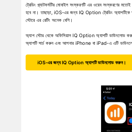
ট্রেডিং প্ল্যাটফর্মটির মোবাইল সংস্করণটি এর ওয়েব সংস্করণের মতোই 
হবে না। তাছাড়া, iOS-এর জন্য IQ Option ট্রেডিং অ্যাপটিকে অন
স্টোরে এর রেটিং অনেক বেশি।
অ্যাপ স্টোর থেকে অফিসিয়াল IQ Option অ্যাপটি ডাউনলোড ক
অ্যাপটি সার্চ করুন এবং আপনার iPhone বা iPad-এ এটি ডাউন
iOS-এর জন্য IQ Option অ্যাপটি ডাউনলোড করুন।