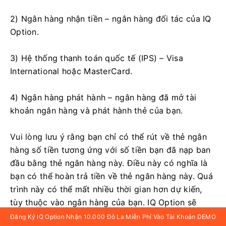
2) Ngân hàng nhận tiền – ngân hàng đối tác của IQ
Option.
3) Hệ thống thanh toán quốc tế (IPS) – Visa
International hoặc MasterCard.
4) Ngân hàng phát hành – ngân hàng đã mở tài
khoản ngân hàng và phát hành thẻ của bạn.
Vui lòng lưu ý rằng bạn chỉ có thể rút về thẻ ngân
hàng số tiền tương ứng với số tiền bạn đã nạp ban
đầu bằng thẻ ngân hàng này. Điều này có nghĩa là
bạn có thể hoàn trả tiền về thẻ ngân hàng này. Quá
trình này có thể mất nhiều thời gian hơn dự kiến,
tùy thuộc vào ngân hàng của bạn. IQ Option sẽ
chuyển tiền ngay lập tức vào tài khoản ngân hàng
Đăng Ký IQ Option Nhận 10.000 Đô La Miễn Phí Vào Tài Khoản DEMO