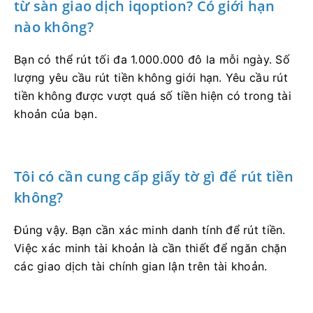
từ sàn giao dịch iqoption? Có giới hạn
nào không?
Bạn có thể rút tối đa 1.000.000 đô la mỗi ngày. Số
lượng yêu cầu rút tiền không giới hạn. Yêu cầu rút
tiền không được vượt quá số tiền hiện có trong tài
khoản của bạn.
Tôi có cần cung cấp giấy tờ gì để rút tiền
không?
Đúng vậy. Bạn cần xác minh danh tính để rút tiền.
Việc xác minh tài khoản là cần thiết để ngăn chặn
các giao dịch tài chính gian lận trên tài khoản.