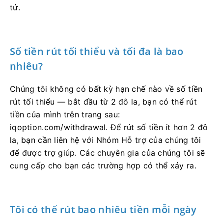
tử.
Số tiền rút tối thiểu và tối đa là bao
nhiêu?
Chúng tôi không có bất kỳ hạn chế nào về số tiền
rút tối thiểu — bắt đầu từ 2 đô la, bạn có thể rút
tiền của mình trên trang sau:
iqoption.com/withdrawal. Để rút số tiền ít hơn 2 đô
la, bạn cần liên hệ với Nhóm Hỗ trợ của chúng tôi
để được trợ giúp. Các chuyên gia của chúng tôi sẽ
cung cấp cho bạn các trường hợp có thể xảy ra.
Tôi có thể rút bao nhiêu tiền mỗi ngày