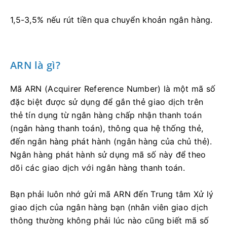
1,5-3,5% nếu rút tiền qua chuyển khoản ngân hàng.
ARN là gì?
Mã ARN (Acquirer Reference Number) là một mã số
đặc biệt được sử dụng để gắn thẻ giao dịch trên
thẻ tín dụng từ ngân hàng chấp nhận thanh toán
(ngân hàng thanh toán), thông qua hệ thống thẻ,
đến ngân hàng phát hành (ngân hàng của chủ thẻ).
Ngân hàng phát hành sử dụng mã số này để theo
dõi các giao dịch với ngân hàng thanh toán.
Bạn phải luôn nhớ gửi mã ARN đến Trung tâm Xử lý
giao dịch của ngân hàng bạn (nhân viên giao dịch
thông thường không phải lúc nào cũng biết mã số