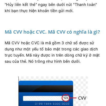
"Hủy liên kết thẻ" ngay bên dưới nút "Thanh toán"
khi bạn thực hiện khoản tiền gửi mới.
Mã CVV hoặc CVC. Mã CVV có nghĩa là gì?
Mã CVV hoặc CVC là mã gồm 3 chữ số được sử
dụng như một yếu tố bảo mật trong các giao dịch
trực tuyến. Mã này được in trên dòng chữ ký ở mặt
sau của thẻ. Nó trông như hình bên dưới.