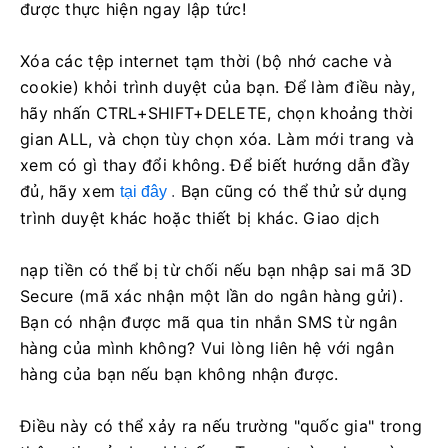
được thực hiện ngay lập tức!
Xóa các tệp internet tạm thời (bộ nhớ cache và
cookie) khỏi trình duyệt của bạn. Để làm điều này,
hãy nhấn CTRL+SHIFT+DELETE, chọn khoảng thời
gian ALL, và chọn tùy chọn xóa. Làm mới trang và
xem có gì thay đổi không. Để biết hướng dẫn đầy
đủ, hãy xem
Bạn cũng có thể thử sử dụng
tại đây
.
trình duyệt khác hoặc thiết bị khác. Giao dịch
nạp tiền có thể bị từ chối nếu bạn nhập sai mã 3D
Secure (mã xác nhận một lần do ngân hàng gửi).
Bạn có nhận được mã qua tin nhắn SMS từ ngân
hàng của mình không? Vui lòng liên hệ với ngân
hàng của bạn nếu bạn không nhận được.
Điều này có thể xảy ra nếu trường "quốc gia" trong