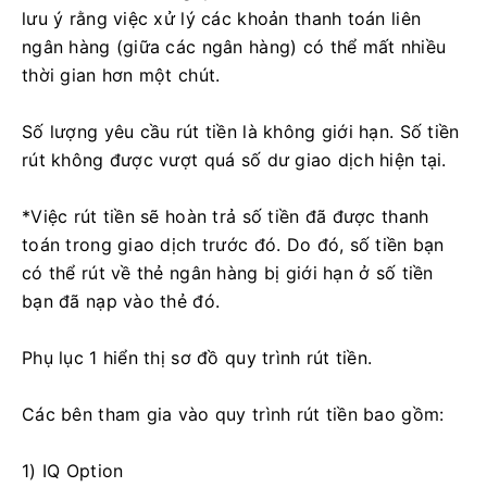
lưu ý rằng việc xử lý các khoản thanh toán liên
ngân hàng (giữa các ngân hàng) có thể mất nhiều
thời gian hơn một chút.
Số lượng yêu cầu rút tiền là không giới hạn. Số tiền
rút không được vượt quá số dư giao dịch hiện tại.
*Việc rút tiền sẽ hoàn trả số tiền đã được thanh
toán trong giao dịch trước đó. Do đó, số tiền bạn
có thể rút về thẻ ngân hàng bị giới hạn ở số tiền
bạn đã nạp vào thẻ đó.
Phụ lục 1 hiển thị sơ đồ quy trình rút tiền.
Các bên tham gia vào quy trình rút tiền bao gồm:
1) IQ Option