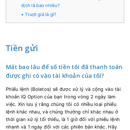
dịch là bao nhiêu?
Trượt giá là gì?
Tiền gửi
Mất bao lâu để số tiền tôi đã thanh toán
được ghi có vào tài khoản của tôi?
Phiếu lệnh (Boletos) sẽ được xử lý và cộng vào tài
khoản IQ Option của bạn trong vòng 2 ngày làm
việc. Xin lưu ý rằng chúng tôi có nhiều loại phiếu
lệnh khác nhau, và chúng thường chỉ khác nhau ở
thời gian xử lý tối thiểu, là 1 giờ đối với phiếu lệnh
nhanh và 1 ngày đối với các phiên bản khác. Hãy