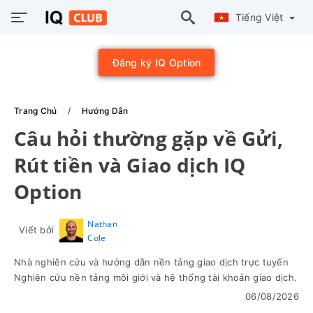
Tiếng Việt
Đăng ký IQ Option
Trang Chủ
Hướng Dẫn
Câu hỏi thường gặp về Gửi,
Rút tiền và Giao dịch IQ
Option
Nathan
Viết bởi
Cole
Nhà nghiên cứu và hướng dẫn nền tảng giao dịch trực tuyến
Nghiên cứu nền tảng môi giới và hệ thống tài khoản giao dịch.
06/08/2026