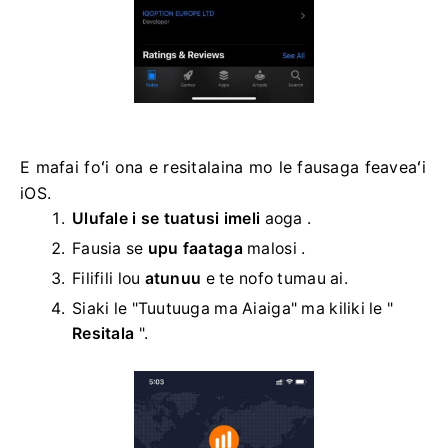
E mafai foʻi ona e resitalaina mo le fausaga feaveaʻi
iOS.
Ulufale i se tuatusi imeli
aoga .
Fausia se
upu faataga
malosi .
Filifili lou
atunuu
e te nofo tumau ai.
Siaki le "Tuutuuga ma Aiaiga" ma kiliki le "
Resitala
".