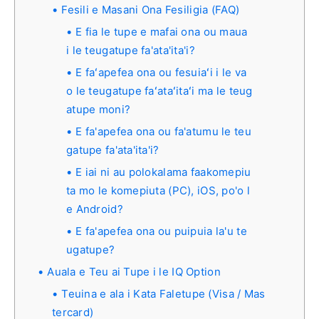
Fesili e Masani Ona Fesiligia (FAQ)
E fia le tupe e mafai ona ou maua
i le teugatupe fa'ata'ita'i?
E faʻapefea ona ou fesuiaʻi i le va
o le teugatupe faʻataʻitaʻi ma le teug
atupe moni?
E fa'apefea ona ou fa'atumu le teu
gatupe fa'ata'ita'i?
E iai ni au polokalama faakomepiu
ta mo le komepiuta (PC), iOS, po'o l
e Android?
E fa'apefea ona ou puipuia la'u te
ugatupe?
Auala e Teu ai Tupe i le IQ Option
Teuina e ala i Kata Faletupe (Visa / Mas
tercard)