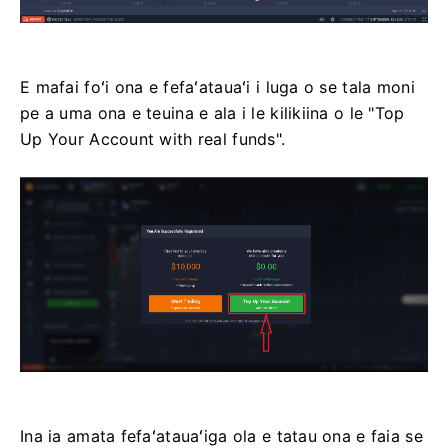
E mafai foʻi ona e fefaʻatauaʻi i luga o se tala moni
pe a uma ona e teuina e ala i le kilikiina o le "Top
Up Your Account with real funds".
Ina ia amata fefaʻatauaʻiga ola e tatau ona e faia se