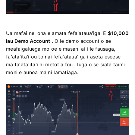
Ua mafai nei ona e amata fefaʻatauaʻiga. E
$10,000
lau Demo Account
. O le demo account o se
meafaigaluega mo oe e masani ai i le fausaga,
faʻataʻitaʻi ou tomai fefaʻatauaʻiga i aseta eseese
ma faʻataʻitaʻi ni metotia fou i luga o se siata taimi
moni e aunoa ma ni lamatiaga.