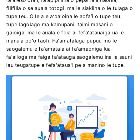
faʻafesoʻotaʻi, faʻapipiʻiina o pepa faʻamaonia,
filifilia o se auala totogi, ma le siakiina o le tulaga o
tupe teu. O le a e aʻoaʻoina le aofaʻi o tupe teu,
tupe lagolago ma kamupani, taimi masani o
gaioiga, ma le auala e foia ai fefaʻatauaiga ua le
manuia poʻo taofi. Fa'amatalaga pupuu mo le
saogalemu e fa'amatala ai fa'amaoniga lua-
fa'ailoga ma faiga fa'atauga saogalemu ina ia sauni
lau teugatupe e fefa'ataua'i pe a manino le tupe.