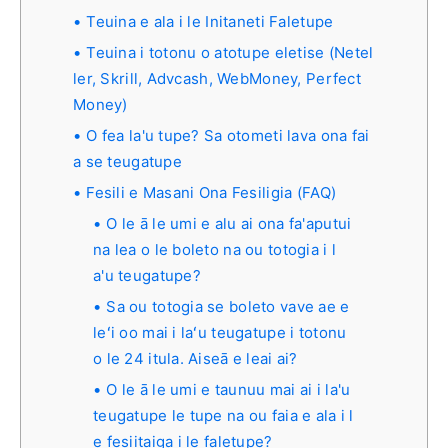
Teuina e ala i le Initaneti Faletupe
Teuina i totonu o atotupe eletise (Netel
ler, Skrill, Advcash, WebMoney, Perfect
Money)
O fea la'u tupe? Sa otometi lava ona fai
a se teugatupe
Fesili e Masani Ona Fesiligia (FAQ)
O le ā le umi e alu ai ona fa'aputui
na lea o le boleto na ou totogia i l
a'u teugatupe?
Sa ou totogia se boleto vave ae e
leʻi oo mai i laʻu teugatupe i totonu
o le 24 itula. Aiseā e leai ai?
O le ā le umi e taunuu mai ai i la'u
teugatupe le tupe na ou faia e ala i l
e fesiitaiga i le faletupe?