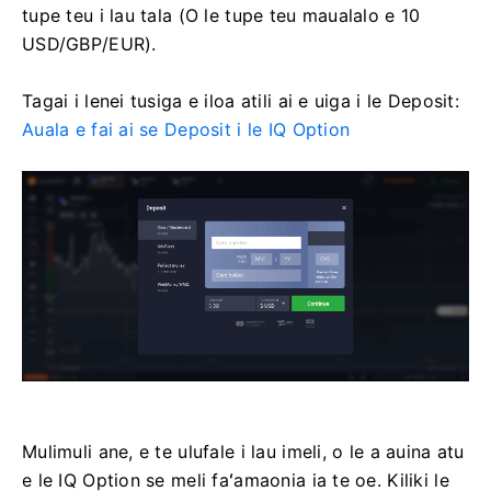
tupe teu i lau tala (O le tupe teu maualalo e 10
USD/GBP/EUR).
Tagai i lenei tusiga e iloa atili ai e uiga i le Deposit:
Auala e fai ai se Deposit i le IQ Option
Mulimuli ane, e te ulufale i lau imeli, o le a auina atu
e le IQ Option se meli faʻamaonia ia te oe. Kiliki le