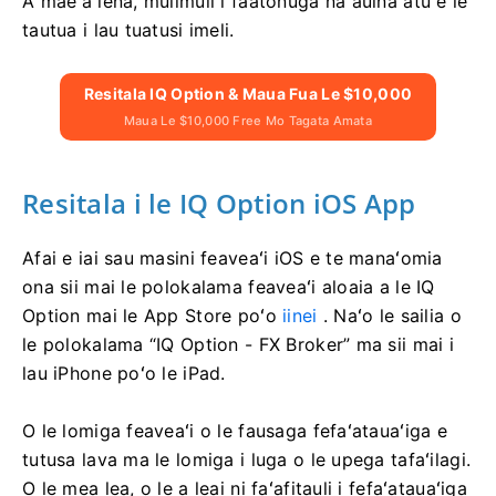
A maeʻa lena, mulimuli i faatonuga na auina atu e le
tautua i lau tuatusi imeli.
Resitala IQ Option & Maua Fua Le $10,000
Maua Le $10,000 Free Mo Tagata Amata
Resitala i le IQ Option iOS App
Afai e iai sau masini feaveaʻi iOS e te manaʻomia
ona sii mai le polokalama feaveaʻi aloaia a le IQ
Option mai le App Store poʻo
iinei
. Naʻo le sailia o
le polokalama “IQ Option - FX Broker” ma sii mai i
lau iPhone poʻo le iPad.
O le lomiga feaveaʻi o le fausaga fefaʻatauaʻiga e
tutusa lava ma le lomiga i luga o le upega tafaʻilagi.
O le mea lea, o le a leai ni faʻafitauli i fefaʻatauaʻiga