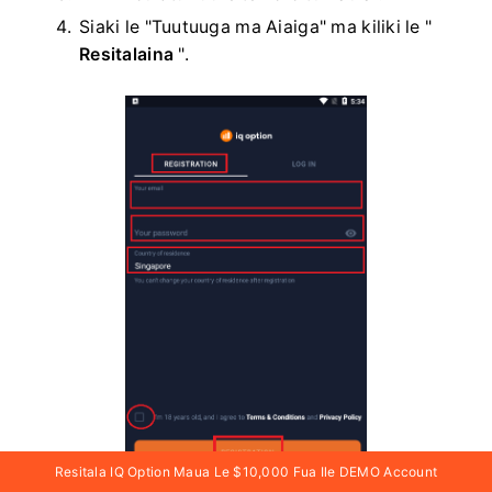
Siaki le "Tuutuuga ma Aiaiga" ma kiliki le "
Resitalaina
".
Resitala IQ Option Maua Le $10,000 Fua Ile DEMO Account