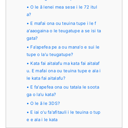
O le ā lenei mea sese i le 72 itul
a?
E mafai ona ou teuina tupe i le f
a'aaogaina o le teugatupe a se isi ta
gata?
Fa'apefea pe a ou mana'o e sui le
tupe o la'u teugatupe?
Kata fai aitalafu ma kata fai aitalaf
u. E mafai ona ou teuina tupe e ala i
le kata fai aitalafu?
E fa'apefea ona ou tatala le soota
ga o la'u kata?
O le ā le 3DS?
E iai o'u fa'afitauli i le teuina o tup
e e ala i le kata