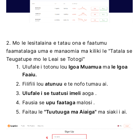
2. Mo le lesitalaina e tatau ona e faatumu
faamatalaga uma e manaomia ma kiliki le "Tatala se
Teugatupe mo le Leai se Totogi"
Ulufale i totonu lou
Igoa Muamua
ma
le Igoa
Faaiu.
Filifili lou
atunuu
e te nofo tumau ai.
Ulufale i se tuatusi imeli
aoga .
Fausia se
upu faataga
malosi .
Faitau le
"Tuutuuga ma Aiaiga"
ma siaki i ai.