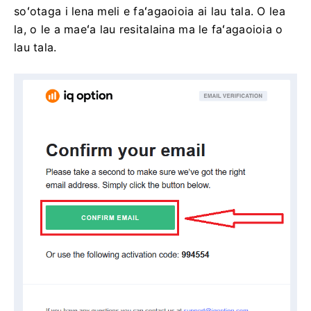
soʻotaga i lena meli e faʻagaoioia ai lau tala. O lea
la, o le a maeʻa lau resitalaina ma le faʻagaoioia o
lau tala.