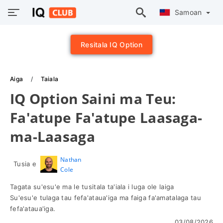
Samoan
Resitala IQ Option
Aiga
Taiala
IQ Option Saini ma Teu:
Fa'atupe Fa'atupe Laasaga-
ma-Laasaga
Nathan
Tusia e
Cole
Tagata su'esu'e ma le tusitala ta'iala i luga ole laiga
Su'esu'e tulaga tau fefa'ataua'iga ma faiga fa'amatalaga tau
fefa'ataua'iga.
03/08/2026