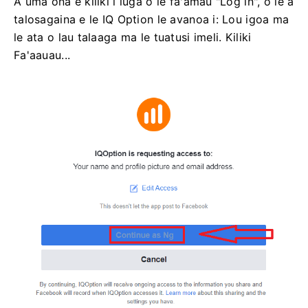
A uma ona e kiliki i luga o le fa'amau "Log in", o le a
talosagaina e le IQ Option le avanoa i: Lou igoa ma
le ata o lau talaaga ma le tuatusi imeli. Kiliki
Fa'aauau...