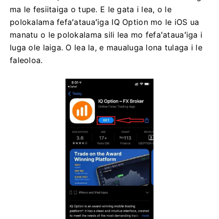
ma le fesiitaiga o tupe. E le gata i lea, o le
polokalama fefaʻatauaʻiga IQ Option mo le iOS ua
manatu o le polokalama sili lea mo fefaʻatauaʻiga i
luga ole laiga. O lea la, e maualuga lona tulaga i le
faleoloa.