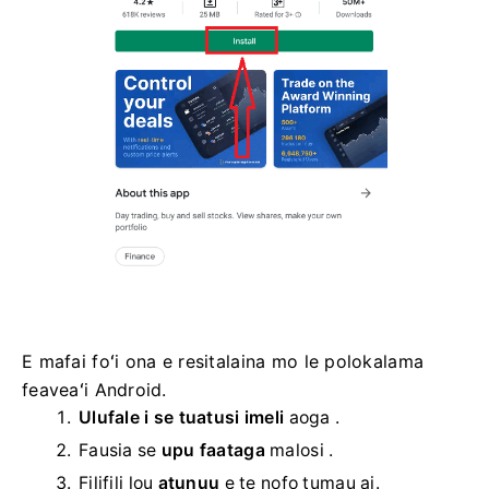
E mafai foʻi ona e resitalaina mo le polokalama
feaveaʻi Android.
Ulufale i se tuatusi imeli
aoga .
Fausia se
upu faataga
malosi .
Filifili lou
atunuu
e te nofo tumau ai.