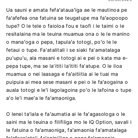
Ua sauni e amata fefaʻatauaʻiga ae le mautinoa pe
faʻafefea ona fatuina se teugatupe ma faʻaopoopo
tupe? O le tele o faioloa fou e taofi i le taimi o le
resitalaina ma le teuina muamua ona o le le manino
o manaʻoga o pepa, tapulaʻa totogi, poʻo le le
fetaui o tupe. Fa'atalitali i se siaki fa'amatalaga
pu'upu'u, ala masani e totogi ai e pei o kata ma e-
pepa tupe, ma se la'ititi la'ititi fa'atupe. O le iloa
muamua o nei laasaga e faʻaitiitia ai le tuai ma
puipuia ai mea sese masani e pei o le faʻaogaina o
auala totogi e leʻi lagolagoina poʻo le lafoina o tupe
aʻo leʻi maeʻa le faʻamaoniga.
O lenei taʻiala e faʻaumatia ai le faʻagasologa o le
saini ma le teuina o filifiliga mo le IQ Option, savali i
le fatuina o faʻamaoniga, faʻamaonia faʻamatalaga