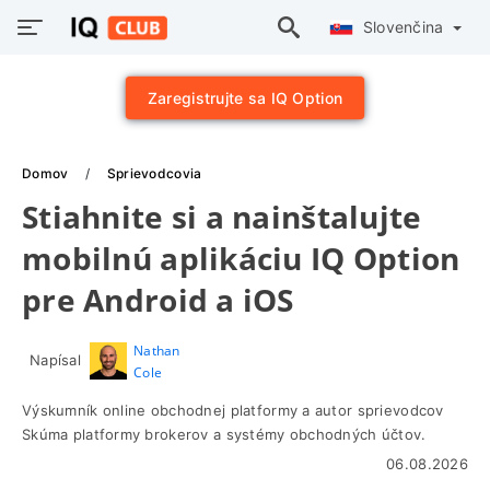
Slovenčina
Zaregistrujte sa IQ Option
Domov
Sprievodcovia
Stiahnite si a nainštalujte
mobilnú aplikáciu IQ Option
pre Android a iOS
Nathan
Napísal
Cole
Výskumník online obchodnej platformy a autor sprievodcov
Skúma platformy brokerov a systémy obchodných účtov.
06.08.2026