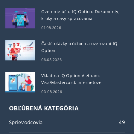
Overenie účtu IQ Option: Dokumenty,
kroky a časy spracovania
01.08.2026
Časté otázky o účtoch a overovaní IQ
Option
06.08.2026
Vklad na IQ Option Vietnam:
Visa/Mastercard, internetové
bankovníctvo a elektronické peňaženky
03.08.2026
OBĽÚBENÁ KATEGÓRIA
Sprievodcovia
49