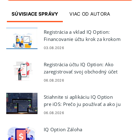
SÚVISIACE SPRÁVY
VIAC OD AUTORA
Registrácia a vklad IQ Option:
Financovanie účtu krok za krokom
03.08.2026
Registrácia účtu IQ Option: Ako
zaregistrovať svoj obchodný účet
06.08.2026
Stiahnite si aplikáciu IQ Option
pre iOS: Prečo ju používať a ako ju
nainštalovať
06.08.2026
IQ Option Záloha