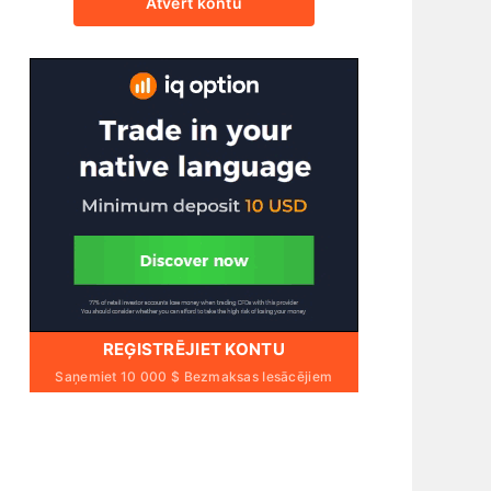
Atvērt kontu
REĢISTRĒJIET KONTU
Saņemiet 10 000 $ Bezmaksas Iesācējiem