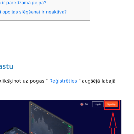
a ir paredzamā peļņa?
 opcijas slēgšana) ir neaktīva?
astu
likšķinot uz pogas “
Reģistrēties
” augšējā labajā