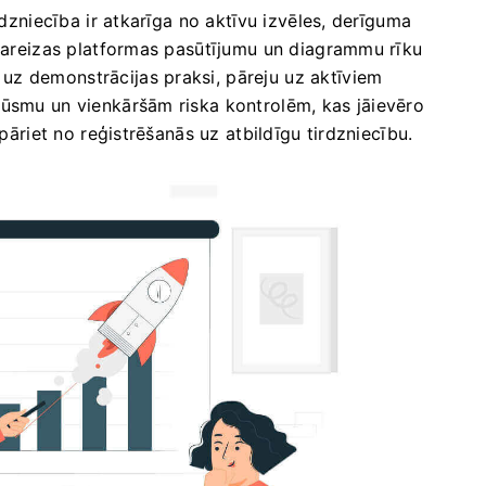
rdzniecība ir atkarīga no aktīvu izvēles, derīguma
 pareizas platformas pasūtījumu un diagrammu rīku
z demonstrācijas praksi, pāreju uz aktīviem
lūsmu un vienkāršām riska kontrolēm, kas jāievēro
 pāriet no reģistrēšanās uz atbildīgu tirdzniecību.