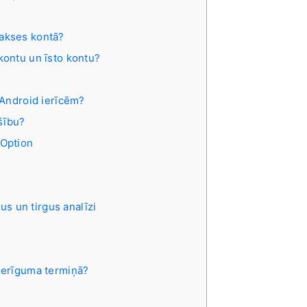
rakses kontā?
kontu un īsto kontu?
i Android ierīcēm?
šību?
 Option
us un tirgus analīzi
 derīguma termiņā?