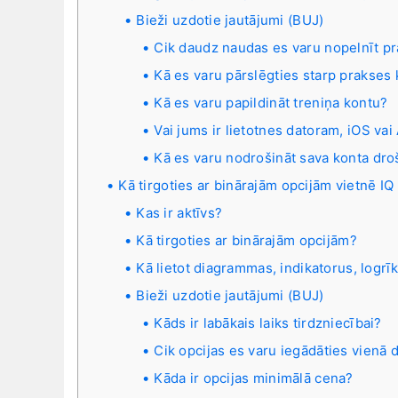
Bieži uzdotie jautājumi (BUJ)
Cik daudz naudas es varu nopelnīt p
Kā es varu pārslēgties starp prakses 
Kā es varu papildināt treniņa kontu?
Vai jums ir lietotnes datoram, iOS va
Kā es varu nodrošināt sava konta dro
Kā tirgoties ar binārajām opcijām vietnē IQ
Kas ir aktīvs?
Kā tirgoties ar binārajām opcijām?
Kā lietot diagrammas, indikatorus, logrīk
Bieži uzdotie jautājumi (BUJ)
Kāds ir labākais laiks tirdzniecībai?
Cik opcijas es varu iegādāties vienā
Kāda ir opcijas minimālā cena?