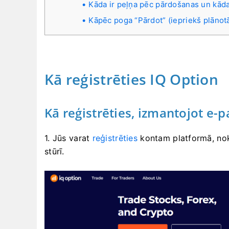
Kāda ir peļņa pēc pārdošanas un kād
Kāpēc poga “Pārdot” (iepriekš plānotā
Kā reģistrēties IQ Option
Kā reģistrēties, izmantojot e-p
1. Jūs varat
reģistrēties
kontam platformā, nok
stūrī.