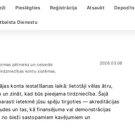
eži
Pieslēgties
Reģistrācija
Atsaukt
Depozīts
Atbalsta Dienestu
2026.03.08
formas pētnieks un ceļvedis
tirdzniecības kontu sistēmas.
as konta iestatīšanas laikā: lietotāji vēlas ātru,
u un zināt, kad būs pieejama tirdzniecība. Šajā
parasti ietekmē jūsu spēju tirgoties — akreditācijas
udes un tas, kā finansējuma vai demonstrācijas
tos no bieži sastopamiem kavējumiem un