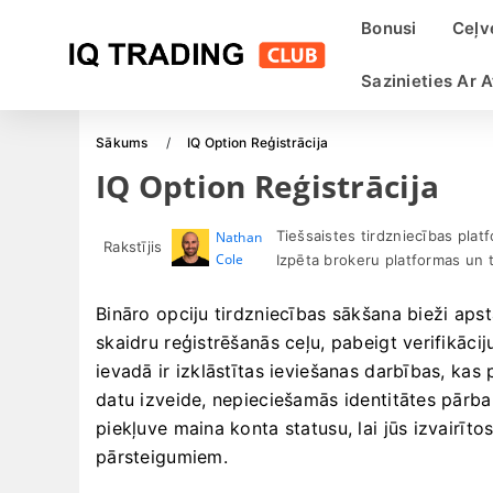
Bonusi
Ceļv
Sazinieties Ar 
Sākums
IQ Option Reģistrācija
IQ Option Reģistrācija
Tiešsaistes tirdzniecības plat
Nathan
Rakstījis
Cole
Izpēta brokeru platformas un 
Bināro opciju tirdzniecības sākšana bieži apstāj
skaidru reģistrēšanās ceļu, pabeigt verifikācij
ievadā ir izklāstītas ieviešanas darbības, kas 
datu izveide, nepieciešamās identitātes pārba
piekļuve maina konta statusu, lai jūs izvairī
pārsteigumiem.