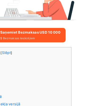
Un Saņemiet Bezmaksas USD 10 000
 $ Bezmaksas Iesācējiem
s
Slēpt
[
]
u
nē
ekļa versijā