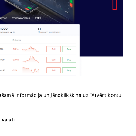
ciešamā informācija un jānoklikšķina uz “Atvērt kontu
s
valsti