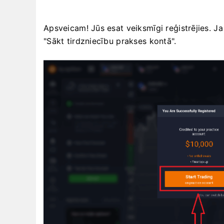
Apsveicam! Jūs esat veiksmīgi reģistrējies. J
"Sākt tirdzniecību prakses kontā".