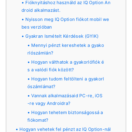
Fióknyitáshoz használd az IQ Option An
droid alkalmazást.
Nyisson meg IQ Option fiókot mobil we
bes verzióban
Gyakran Ismételt Kérdések (GYIK)
Mennyi pénzt kereshetek a gyako
rlószámlán?
Hogyan válthatok a gyakorlófiók é
s a valódi fiók között?
Hogyan tudom feltölteni a gyakorl
ószámlámat?
Vannak alkalmazásaid PC-re, iOS
-re vagy Androidra?
Hogyan tehetem biztonságossá a
fiókomat?
Hogyan vehetek fel pénzt az IQ Option-nál