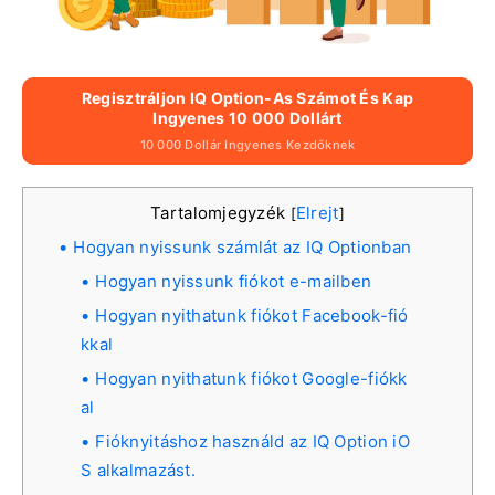
Regisztráljon IQ Option-As Számot És Kap
Ingyenes 10 000 Dollárt
10 000 Dollár Ingyenes Kezdőknek
Tartalomjegyzék
Elrejt
[
]
Hogyan nyissunk számlát az IQ Optionban
Hogyan nyissunk fiókot e-mailben
Hogyan nyithatunk fiókot Facebook-fió
kkal
Hogyan nyithatunk fiókot Google-fiókk
al
Fióknyitáshoz használd az IQ Option iO
S alkalmazást.