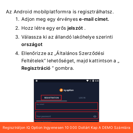
Az Android mobilplatformra is regisztrálhatsz.
Adjon meg egy érvényes
e-mail címet.
Hozz létre egy erős
jelszót
.
Válassza ki
az állandó lakóhelye szerinti
országot
Ellenőrizze az „Általános Szerződési
Feltételek” lehetőséget, majd kattintson a „
Regisztráció
” gombra.
Regisztráljon IQ Option Ingyenesen 10 000 Dollárt Kap A DEMO Számlára