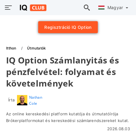
Magyar
Regisztráció IQ Option
Itthon
Útmutatók
IQ Option Számlanyitás és
pénzfelvétel: folyamat és
követelmények
Nathan
Írta
Cole
Az online kereskedési platform kutatója és útmutatóírója
Brókerplatformokat és kereskedési számlarendszereket kutat.
2026.08.03