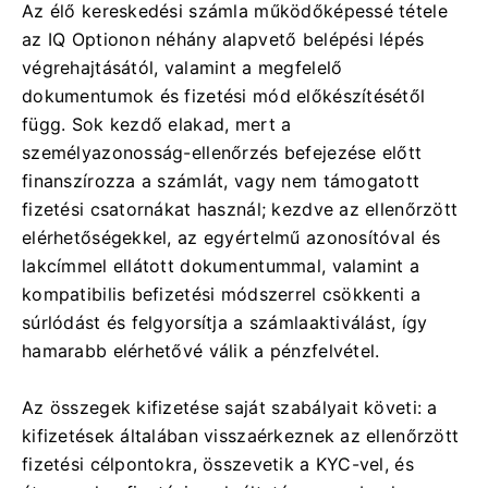
Az élő kereskedési számla működőképessé tétele
az IQ Optionon néhány alapvető belépési lépés
végrehajtásától, valamint a megfelelő
dokumentumok és fizetési mód előkészítésétől
függ. Sok kezdő elakad, mert a
személyazonosság-ellenőrzés befejezése előtt
finanszírozza a számlát, vagy nem támogatott
fizetési csatornákat használ; kezdve az ellenőrzött
elérhetőségekkel, az egyértelmű azonosítóval és
lakcímmel ellátott dokumentummal, valamint a
kompatibilis befizetési módszerrel csökkenti a
súrlódást és felgyorsítja a számlaaktiválást, így
hamarabb elérhetővé válik a pénzfelvétel.
Az összegek kifizetése saját szabályait követi: a
kifizetések általában visszaérkeznek az ellenőrzött
fizetési célpontokra, összevetik a KYC-vel, és