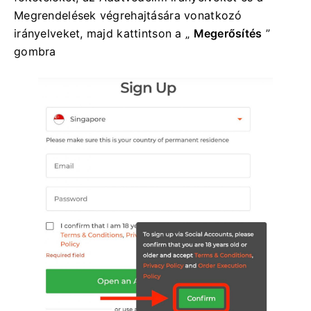
Megrendelések végrehajtására vonatkozó
irányelveket, majd kattintson a „
Megerősítés
”
gombra