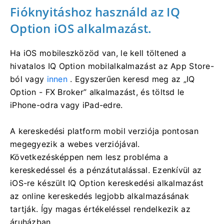
Fióknyitáshoz használd az IQ
Option iOS alkalmazást.
Ha iOS mobileszközöd van, le kell töltened a
hivatalos IQ Option mobilalkalmazást az App Store-
ból vagy
innen
. Egyszerűen keresd meg az „IQ
Option - FX Broker” alkalmazást, és töltsd le
iPhone-odra vagy iPad-edre.
A kereskedési platform mobil verziója pontosan
megegyezik a webes verziójával.
Következésképpen nem lesz probléma a
kereskedéssel és a pénzátutalással. Ezenkívül az
iOS-re készült IQ Option kereskedési alkalmazást
az online kereskedés legjobb alkalmazásának
tartják. Így magas értékeléssel rendelkezik az
áruházban.