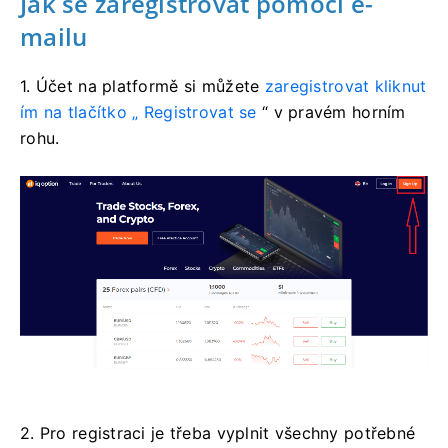
Jak se zaregistrovat pomocí e-
mailu
1. Účet na platformě si
můžete
zaregistrovat kliknut
ím na tlačítko „
Registrovat se
“ v pravém horním
rohu.
2. Pro registraci je třeba vyplnit všechny potřebné