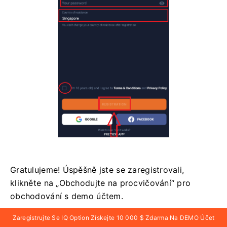
Gratulujeme! Úspěšně jste se zaregistrovali,
klikněte na „Obchodujte na procvičování“ pro
obchodování s demo účtem.
Zaregistrujte Se IQ Option Získejte 10 000 $ Zdarma Na DEMO Účet