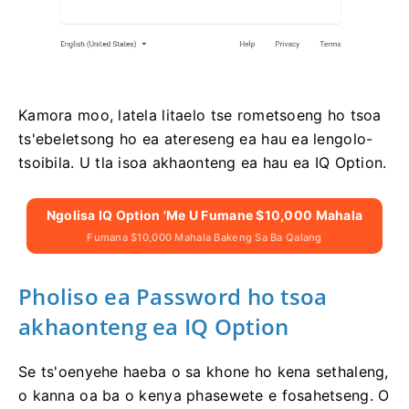
Kamora moo, latela litaelo tse rometsoeng ho tsoa
ts'ebeletsong ho ea atereseng ea hau ea lengolo-
tsoibila. U tla isoa akhaonteng ea hau ea IQ Option.
Ngolisa IQ Option 'me U Fumane $10,000 Mahala
Fumana $10,000 Mahala Bakeng Sa Ba Qalang
Pholiso ea Password ho tsoa
akhaonteng ea IQ Option
Se ts'oenyehe haeba o sa khone ho kena sethaleng,
o kanna oa ba o kenya phasewete e fosahetseng. O