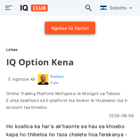
Sesotho
Ngolisa IQ Option
Lehae
IQ Option Kena
Nathan
E ngotsoe Ke
Cole
Online Trading Platform Mofuputsi le Mongoli oa Tataiso
E etsa lipatlisiso ka li-platform tsa broker le litsamaiso tsa li-
account tsa khoebo.
2026-08-06
Ho koalloa ka har'a ak'haonte ea hau ea khoebo
kapa ho thibeloa ho tsoa chelete hoa ferekanya -