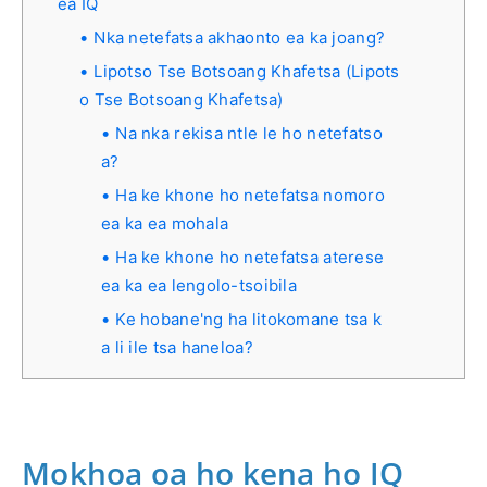
ea IQ
Nka netefatsa akhaonto ea ka joang?
Lipotso Tse Botsoang Khafetsa (Lipots
o Tse Botsoang Khafetsa)
Na nka rekisa ntle le ho netefatso
a?
Ha ke khone ho netefatsa nomoro
ea ka ea mohala
Ha ke khone ho netefatsa aterese
ea ka ea lengolo-tsoibila
Ke hobane'ng ha litokomane tsa k
a li ile tsa haneloa?
Mokhoa oa ho kena ho IQ