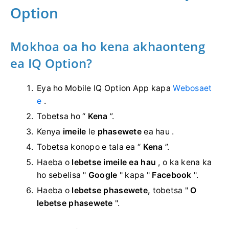
Option
Mokhoa oa ho kena akhaonteng
ea IQ Option?
Eya ho Mobile IQ Option App kapa
Webosaet
e
.
Tobetsa ho “
Kena
”.
Kenya
imeile
le
phasewete
ea hau .
Tobetsa konopo e tala ea “
Kena
”.
Haeba o
lebetse imeile ea hau
, o ka kena ka
ho sebelisa "
Google
" kapa "
Facebook
".
Haeba o
lebetse phasewete,
tobetsa "
O
lebetse phasewete
".