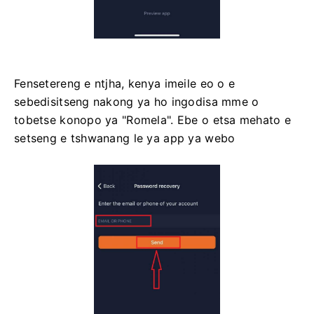
Fensetereng e ntjha, kenya imeile eo o e
sebedisitseng nakong ya ho ingodisa mme o
tobetse konopo ya "Romela". Ebe o etsa mehato e
setseng e tshwanang le ya app ya webo