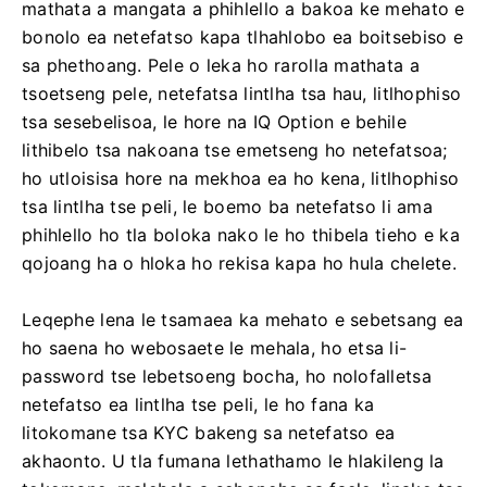
mathata a mangata a phihlello a bakoa ke mehato e
bonolo ea netefatso kapa tlhahlobo ea boitsebiso e
sa phethoang. Pele o leka ho rarolla mathata a
tsoetseng pele, netefatsa lintlha tsa hau, litlhophiso
tsa sesebelisoa, le hore na IQ Option e behile
lithibelo tsa nakoana tse emetseng ho netefatsoa;
ho utloisisa hore na mekhoa ea ho kena, litlhophiso
tsa lintlha tse peli, le boemo ba netefatso li ama
phihlello ho tla boloka nako le ho thibela tieho e ka
qojoang ha o hloka ho rekisa kapa ho hula chelete.
Leqephe lena le tsamaea ka mehato e sebetsang ea
ho saena ho webosaete le mehala, ho etsa li-
password tse lebetsoeng bocha, ho nolofalletsa
netefatso ea lintlha tse peli, le ho fana ka
litokomane tsa KYC bakeng sa netefatso ea
akhaonto. U tla fumana lethathamo le hlakileng la