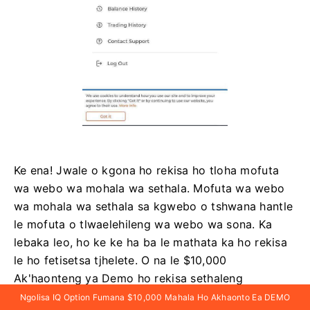
Ke ena! Jwale o kgona ho rekisa ho tloha mofuta
wa webo wa mohala wa sethala. Mofuta wa webo
wa mohala wa sethala sa kgwebo o tshwana hantle
le mofuta o tlwaelehileng wa webo wa sona. Ka
lebaka leo, ho ke ke ha ba le mathata ka ho rekisa
le ho fetisetsa tjhelete. O na le $10,000
Ak'haonteng ya Demo ho rekisa sethaleng
Ngolisa IQ Option Fumana $10,000 Mahala Ho Akhaonto Ea DEMO