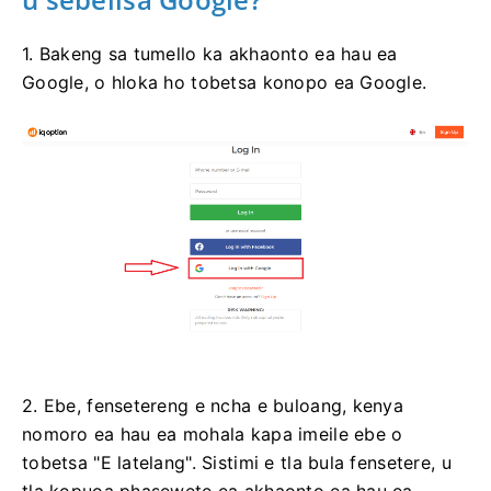
1. Bakeng sa tumello ka akhaonto ea hau ea
Google, o hloka ho tobetsa konopo ea Google.
2. Ebe, fensetereng e ncha e buloang, kenya
nomoro ea hau ea mohala kapa imeile ebe o
tobetsa "E latelang". Sistimi e tla bula fensetere, u
tla kopuoa phasewete ea akhaonto ea hau ea