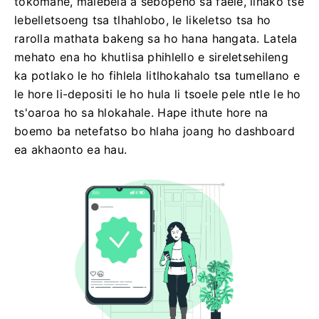
tokomane, malebela a sebopeho sa faele, linako tse
lebelletsoeng tsa tlhahlobo, le likeletso tsa ho
rarolla mathata bakeng sa ho hana hangata. Latela
mehato ena ho khutlisa phihlello e sireletsehileng
ka potlako le ho fihlela litlhokahalo tsa tumellano e
le hore li-depositi le ho hula li tsoele pele ntle le ho
ts'oaroa ho sa hlokahale. Hape ithute hore na
boemo ba netefatso bo hlaha joang ho dashboard
ea akhaonto ea hau.