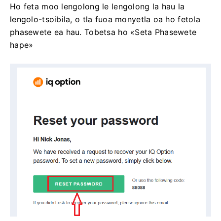
Ho feta moo lengolong le lengolong la hau la
lengolo-tsoibila, o tla fuoa monyetla oa ho fetola
phasewete ea hau. Tobetsa ho «Seta Phasewete
hape»