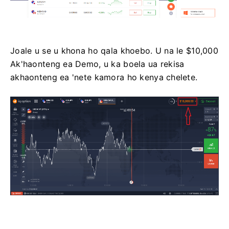
Joale u se u khona ho qala khoebo. U na le $10,000
Ak'haonteng ea Demo, u ka boela ua rekisa
akhaonteng ea 'nete kamora ho kenya chelete.