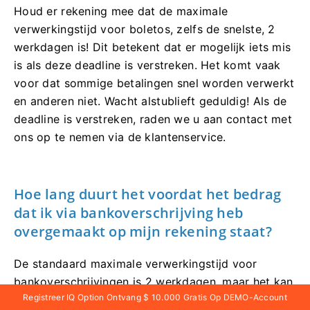
Houd er rekening mee dat de maximale
verwerkingstijd voor boletos, zelfs de snelste, 2
werkdagen is! Dit betekent dat er mogelijk iets mis
is als deze deadline is verstreken. Het komt vaak
voor dat sommige betalingen snel worden verwerkt
en anderen niet. Wacht alstublieft geduldig! Als de
deadline is verstreken, raden we u aan contact met
ons op te nemen via de klantenservice.
Hoe lang duurt het voordat het bedrag
dat ik via bankoverschrijving heb
overgemaakt op mijn rekening staat?
De standaard maximale verwerkingstijd voor
bankoverschrijvingen is 2 werkdagen, maar het kan
Registreer IQ Option Ontvang $ 10.000 Gratis Op DEMO-Account
ook sneller gaan. Net zoals sommige