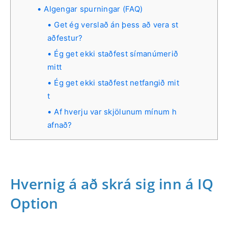
Algengar spurningar (FAQ)
Get ég verslað án þess að vera st
aðfestur?
Ég get ekki staðfest símanúmerið
mitt
Ég get ekki staðfest netfangið mit
t
Af hverju var skjölunum mínum h
afnað?
Hvernig á að skrá sig inn á IQ
Option