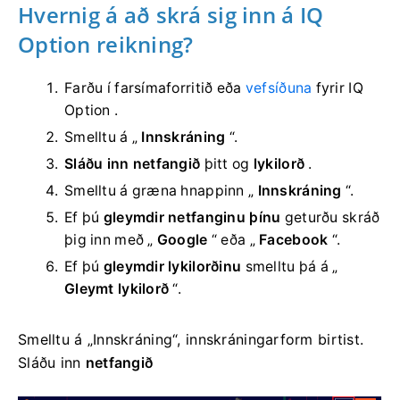
Hvernig á að skrá sig inn á IQ
Option reikning?
Farðu í farsímaforritið eða
vefsíðuna
fyrir IQ
Option .
Smelltu á „
Innskráning
“.
Sláðu inn netfangið
þitt
og
lykilorð
.
Smelltu á græna hnappinn „
Innskráning
“.
Ef þú
gleymdir netfanginu þínu
geturðu skráð
þig inn með „
Google
“ eða „
Facebook
“.
Ef þú
gleymdir lykilorðinu
smelltu þá á „
Gleymt lykilorð
“.
Smelltu á „Innskráning“, innskráningarform birtist.
Sláðu inn
netfangið