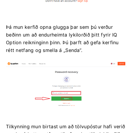
Þá mun kerfið opna glugga þar sem þú verður
beðinn um að endurheimta lykilorðið þitt fyrir IQ
Option reikninginn þinn. Þú þarft að gefa kerfinu
rétt netfang og smella á „Senda“.
Tilkynning mun birtast um að tölvupóstur hafi verið