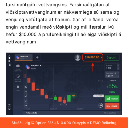
farsímaútgáfu vettvangsins. Farsímaútgáfan af
viðskiptavettvanginum er nákvæmlega sú sama og
venjuleg vefútgáfa af honum. Þar af leiðandi verða
engin vandamál með viðskipti og millifærslur. Þú
hefur $10.000 á prufureikningi til að eiga viðskipti á
vettvanginum
Skráðu Þig IQ Option Fáðu $10.000 Ókeypis Á DEMO Reikning