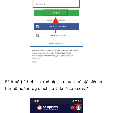
Eftir að þú hefur skráð þig inn munt þú sjá síðuna
hér að neðan og smella á táknið „persóna“.