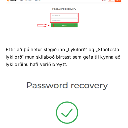
Eftir að þú hefur slegið inn „Lykilorð“ og „Staðfesta
lykilorð“ mun skilaboð birtast sem gefa til kynna að
lykilorðinu hafi verið breytt.