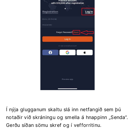
Í nýja glugganum skaltu slá inn netfangið sem þú
notaðir við skráningu og smella á hnappinn „Senda“.
Gerðu síðan sömu skref og í vefforritinu.