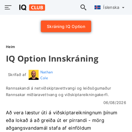
Íslenska
Skráning IQ Option
Heim
IQ Option Innskráning
Nathan
Skrifað af
Cole
Rannsakandi á netviðskiptavettvangi og leiðsögumaður
Rannsakar miðlaravettvang og viðskiptareikningakerfi.
06/08/2026
Að vera læstur úti á viðskiptareikningnum þínum
eða lokað á að greiða út er pirrandi - mörg
aðgangsvandamál stafa af einföldum