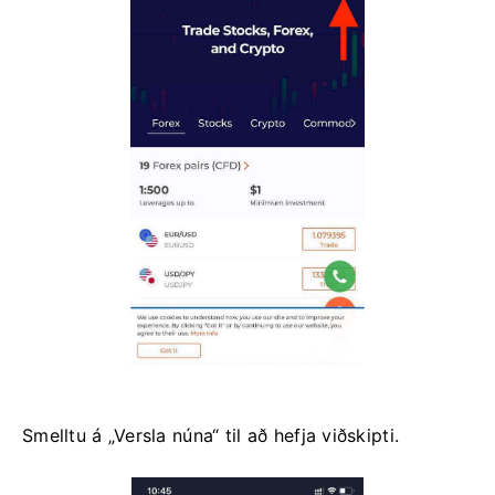
Smelltu á „Versla núna“ til að hefja viðskipti.