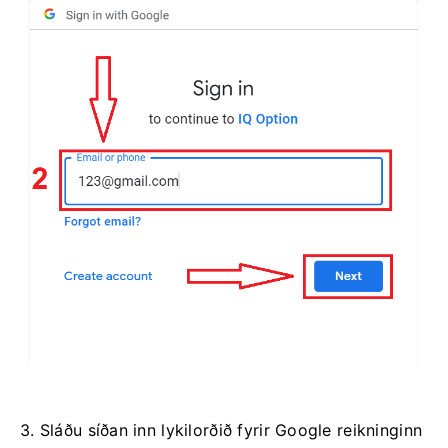
3. Sláðu síðan inn lykilorðið fyrir Google reikninginn