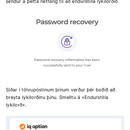
sendur á þetta netfang til að endurstilla lykilorðið.
Síðar í tölvupóstinum þínum verður þér boðið að
breyta lykilorðinu þínu. Smelltu á «Endurstilla
lykilorð».