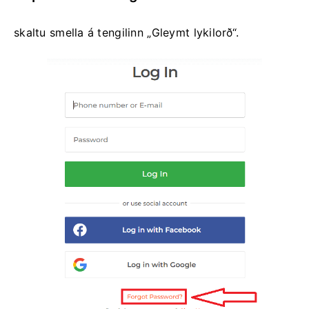
skaltu smella á tengilinn „Gleymt lykilorð“.