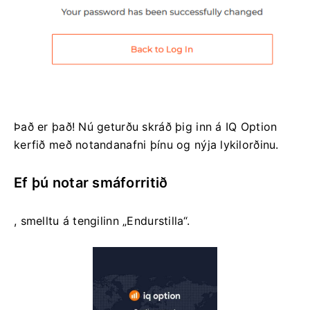
Það er það! Nú geturðu skráð þig inn á IQ Option
kerfið með notandanafni þínu og nýja lykilorðinu.
Ef þú notar smáforritið
, smelltu á tengilinn „Endurstilla“.