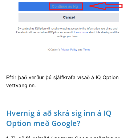
Eftir það verður þú sjálfkrafa vísað á IQ Option
vettvanginn.
Hvernig á að skrá sig inn á IQ
Option með Google?