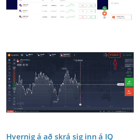
Hvernig á að skrá sig inn á IQ