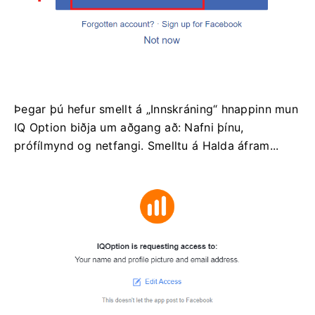
Þegar þú hefur smellt á „Innskráning“ hnappinn mun
IQ Option biðja um aðgang að: Nafni þínu,
prófílmynd og netfangi. Smelltu á Halda áfram...