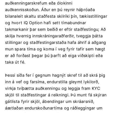
auðkenningarskrefum eða ólokinni
auðkennisskoðun. Áður en þú reynir háþróaða
bilanaleit skaltu staðfesta skilríki þín, tækisstillingar
og hvort IQ Option hafi sett tímabundnar
takmarkanir þar sem beðið er eftir staðfestingu; Að
skilja hvernig innskráningaraðferðir, tveggja þátta
stillingar og staðfestingarstaða hafa áhrif á aðgang
mun spara tíma og koma í veg fyrir tafir sem hægt
er að forðast þegar þú þarft að eiga viðskipti eða
taka út fé.
Þessi síða fer í gegnum hagnýt skref til að skrá þig
inn á vef og farsíma, endurstilla gleymt lykilorð,
virkja tvíþætta auðkenningu og leggja fram KYC
skjöl til staðfestingar á reikningi. Þú munt fá skýran
gátlista fyrir skjöl, ábendingar um skráarsnið,
áætlaðan endurskoðunartíma og ráðleggingar um