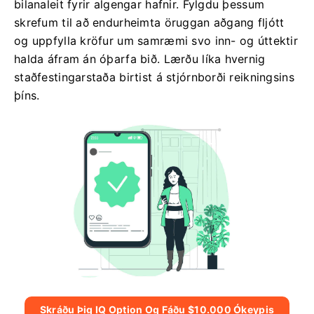
bilanaleit fyrir algengar hafnir. Fylgdu þessum
skrefum til að endurheimta öruggan aðgang fljótt
og uppfylla kröfur um samræmi svo inn- og úttektir
halda áfram án óþarfa bið. Lærðu líka hvernig
staðfestingarstaða birtist á stjórnborði reikningsins
þíns.
Skráðu Þig IQ Option Og Fáðu $10.000 Ókeypis