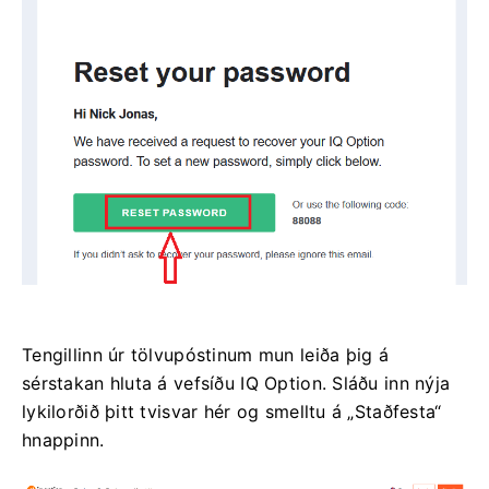
Tengillinn úr tölvupóstinum mun leiða þig á
sérstakan hluta á vefsíðu IQ Option. Sláðu inn nýja
lykilorðið þitt tvisvar hér og smelltu á „Staðfesta“
hnappinn.