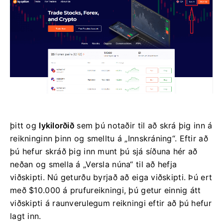
þitt
og
lykilorðið
sem þú notaðir til að skrá þig inn á
reikninginn þinn og smelltu á „Innskráning“.
Eftir að
þú hefur skráð þig inn munt þú sjá síðuna hér að
neðan og smella á „Versla núna“ til að hefja
viðskipti.
Nú geturðu byrjað að eiga viðskipti. Þú ert
með $10.000 á prufureikningi, þú getur einnig átt
viðskipti á raunverulegum reikningi eftir að þú hefur
lagt inn.