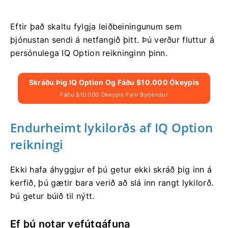
Eftir það skaltu fylgja leiðbeiningunum sem
þjónustan sendi á netfangið þitt. Þú verður fluttur á
persónulega IQ Option reikninginn þinn.
Skráðu Þig IQ Option Og Fáðu $10.000 Ókeypis
Fáðu $10.000 Ókeypis Fyrir Byrjendur
Endurheimt lykilorðs af IQ Option
reikningi
Ekki hafa áhyggjur ef þú getur ekki skráð þig inn á
kerfið, þú gætir bara verið að slá inn rangt lykilorð.
Þú getur búið til nýtt.
Ef þú notar vefútgáfuna