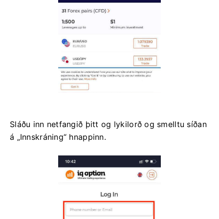
Sláðu inn netfangið þitt og lykilorð og smelltu síðan
á „Innskráning“ hnappinn.