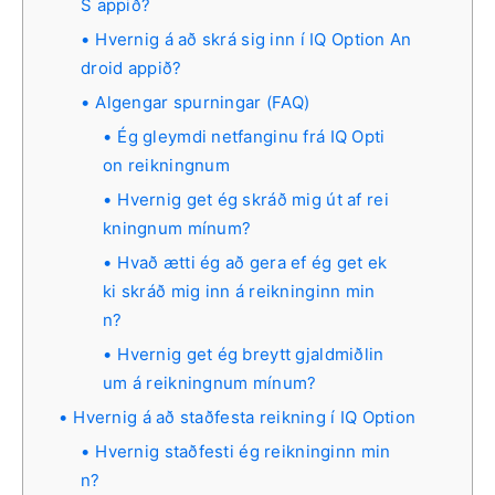
S appið?
Hvernig á að skrá sig inn í IQ Option An
droid appið?
Algengar spurningar (FAQ)
Ég gleymdi netfanginu frá IQ Opti
on reikningnum
Hvernig get ég skráð mig út af rei
kningnum mínum?
Hvað ætti ég að gera ef ég get ek
ki skráð mig inn á reikninginn min
n?
Hvernig get ég breytt gjaldmiðlin
um á reikningnum mínum?
Hvernig á að staðfesta reikning í IQ Option
Hvernig staðfesti ég reikninginn min
n?