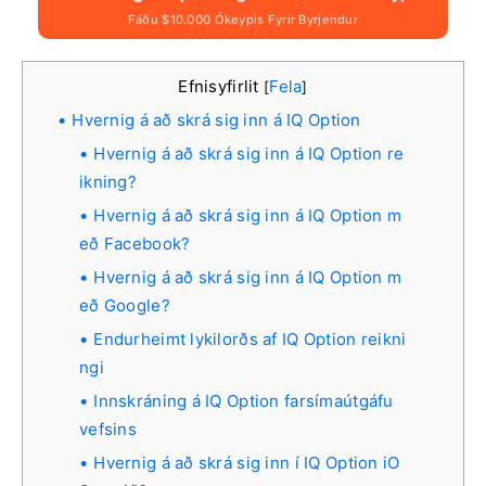
Fáðu $10.000 Ókeypis Fyrir Byrjendur
Efnisyfirlit
Fela
[
]
Hvernig á að skrá sig inn á IQ Option
Hvernig á að skrá sig inn á IQ Option re
ikning?
Hvernig á að skrá sig inn á IQ Option m
eð Facebook?
Hvernig á að skrá sig inn á IQ Option m
eð Google?
Endurheimt lykilorðs af IQ Option reikni
ngi
Innskráning á IQ Option farsímaútgáfu
vefsins
Hvernig á að skrá sig inn í IQ Option iO