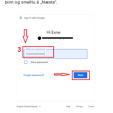
þinn og smelltu á „Næsta“.