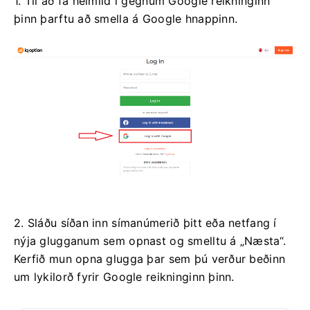
1. Til að fá heimild í gegnum Google reikninginn
þinn þarftu að smella á Google hnappinn.
2. Sláðu síðan inn símanúmerið þitt eða netfang í
nýja glugganum sem opnast og smelltu á „Næsta“.
Kerfið mun opna glugga þar sem þú verður beðinn
um lykilorð fyrir Google reikninginn þinn.