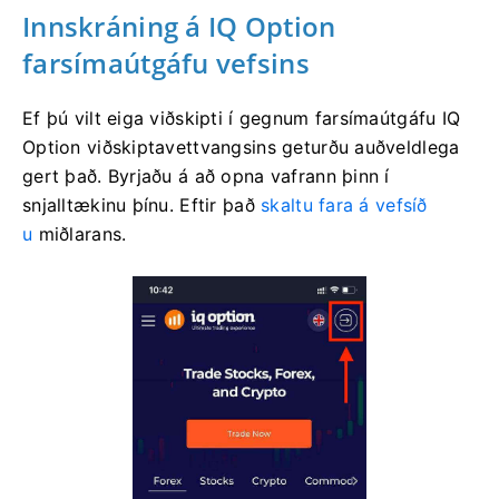
Innskráning á IQ Option
farsímaútgáfu vefsins
Ef þú vilt eiga viðskipti í gegnum farsímaútgáfu IQ
Option viðskiptavettvangsins geturðu auðveldlega
gert það. Byrjaðu á að opna vafrann þinn í
snjalltækinu þínu. Eftir það
skaltu fara á vefsíð
u
miðlarans.