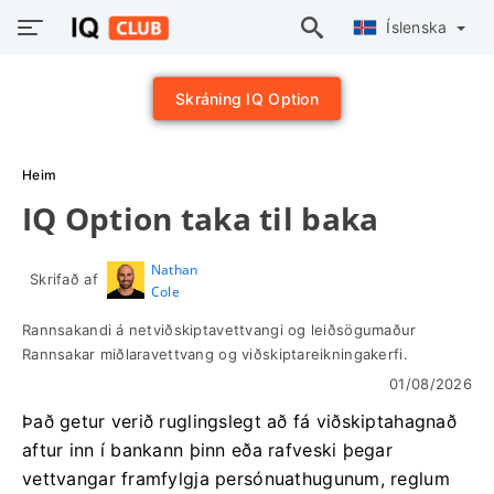
Íslenska
Skráning IQ Option
Heim
IQ Option taka til baka
Nathan
Skrifað af
Cole
Rannsakandi á netviðskiptavettvangi og leiðsögumaður
Rannsakar miðlaravettvang og viðskiptareikningakerfi.
01/08/2026
Það getur verið ruglingslegt að fá viðskiptahagnað
aftur inn í bankann þinn eða rafveski þegar
vettvangar framfylgja persónuathugunum, reglum