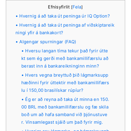
Efnisyfirlit
Fela
[
]
Hvernig á að taka út peninga úr IQ Option?
Hvernig á að taka út peninga af viðskiptareik
ningi yfir á bankakort?
Algengar spurningar (FAQ)
Hversu langan tíma tekur það fyrir útte
kt sem ég gerði með bankamillifærslu að
berast inn á bankareikninginn minn?
Hvers vegna breyttuð þið lágmarksupp
hæðinni fyrir úttektir með bankamillifærs
lu í 150,00 brasilískar rúpíur?
Ég er að reyna að taka út minna en 150.
00 BRL með bankamillifærslu og fæ skila
boð um að hafa samband við þjónustuve
r. Vinsamlegast sjáið um það fyrir mig.