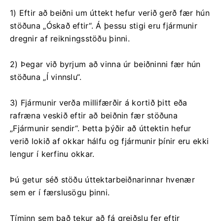
1) Eftir að beiðni um úttekt hefur verið gerð fær hún
stöðuna „Óskað eftir“. Á þessu stigi eru fjármunir
dregnir af reikningsstöðu þinni.
2) Þegar við byrjum að vinna úr beiðninni fær hún
stöðuna „Í vinnslu“.
3) Fjármunir verða millifærðir á kortið þitt eða
rafræna veskið eftir að beiðnin fær stöðuna
„Fjármunir sendir“. Þetta þýðir að úttektin hefur
verið lokið af okkar hálfu og fjármunir þínir eru ekki
lengur í kerfinu okkar.
Þú getur séð stöðu úttektarbeiðnarinnar hvenær
sem er í færslusögu þinni.
Tíminn sem það tekur að fá greiðslu fer eftir