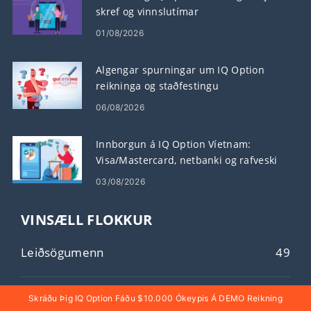
skref og vinnslutímar
01/08/2026
Algengar spurningar um IQ Option
reikninga og staðfestingu
06/08/2026
Innborgun á IQ Option Víetnam:
Visa/Mastercard, netbanki og rafveski
03/08/2026
VINSÆLL FLOKKUR
Leiðsögumenn
49
Skráðu Þig IQ Option Fáðu $10.000 Ókeypis Á DEMO Reikning