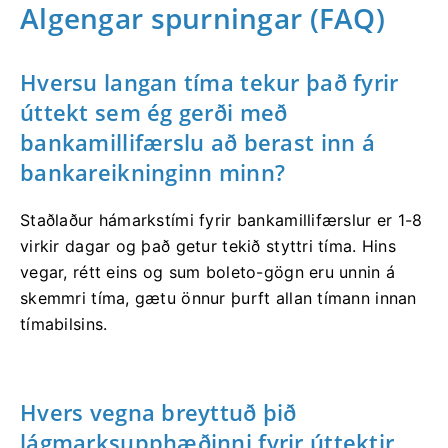
Algengar spurningar (FAQ)
Hversu langan tíma tekur það fyrir
úttekt sem ég gerði með
bankamillifærslu að berast inn á
bankareikninginn minn?
Staðlaður hámarkstími fyrir bankamillifærslur er 1-8
virkir dagar og það getur tekið styttri tíma. Hins
vegar, rétt eins og sum boleto-gögn eru unnin á
skemmri tíma, gætu önnur þurft allan tímann innan
tímabilsins.
Hvers vegna breyttuð þið
lágmarksupphæðinni fyrir úttektir