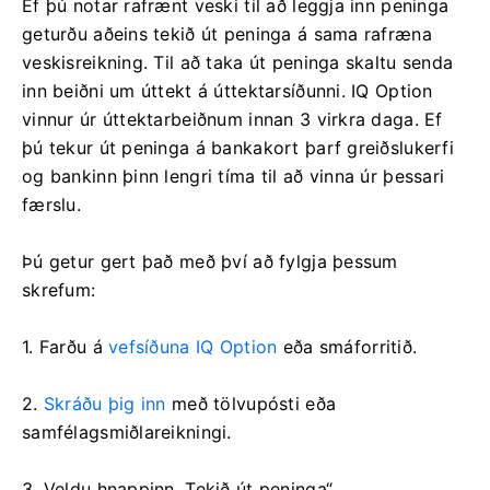
Ef þú notar rafrænt veski til að leggja inn peninga
geturðu aðeins tekið út peninga á sama rafræna
veskisreikning. Til að taka út peninga skaltu senda
inn beiðni um úttekt á úttektarsíðunni. IQ Option
vinnur úr úttektarbeiðnum innan 3 virkra daga. Ef
þú tekur út peninga á bankakort þarf greiðslukerfi
og bankinn þinn lengri tíma til að vinna úr þessari
færslu.
Þú getur gert það með því að fylgja þessum
skrefum:
1. Farðu á
vefsíðuna IQ Option
eða smáforritið.
2.
Skráðu þig inn
með tölvupósti eða
samfélagsmiðlareikningi.
3. Veldu hnappinn „Tekið út peninga“.