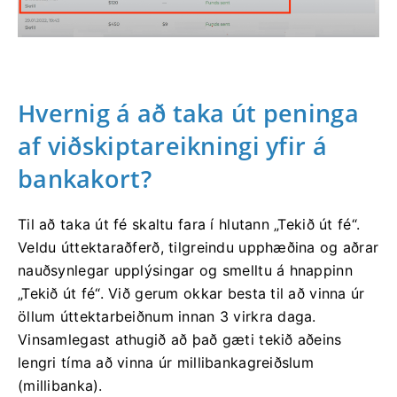
Hvernig á að taka út peninga
af viðskiptareikningi yfir á
bankakort?
Til að taka út fé skaltu fara í hlutann „Tekið út fé“.
Veldu úttektaraðferð, tilgreindu upphæðina og aðrar
nauðsynlegar upplýsingar og smelltu á hnappinn
„Tekið út fé“. Við gerum okkar besta til að vinna úr
öllum úttektarbeiðnum innan 3 virkra daga.
Vinsamlegast athugið að það gæti tekið aðeins
lengri tíma að vinna úr millibankagreiðslum
(millibanka).