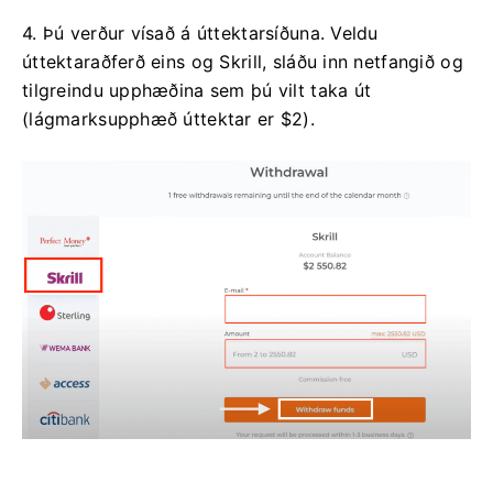
4. Þú verður vísað á úttektarsíðuna. Veldu
úttektaraðferð eins og Skrill, sláðu inn netfangið og
tilgreindu upphæðina sem þú vilt taka út
(lágmarksupphæð úttektar er $2).