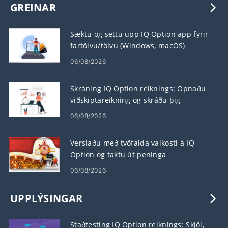
GREINAR
Sæktu og settu upp IQ Option app fyrir
fartölvu/tölvu (Windows, macOS)
06/08/2026
Skráning IQ Option reiknings: Opnaðu
viðskiptareikning og skráðu þig
06/08/2026
Verslaðu með tvöfalda valkosti á IQ
Option og taktu út peninga
06/08/2026
UPPLÝSINGAR
Staðfesting IQ Option reiknings: Skjöl,