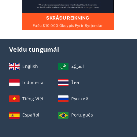
SKRÁÐU REIKNING
Fáðu $10.000 Ókeypis Fyrir Byrjendur
Veldu tungumál
English
العربيّة
Indonesia
ไทย
Tiếng Việt
Русский
Español
Português