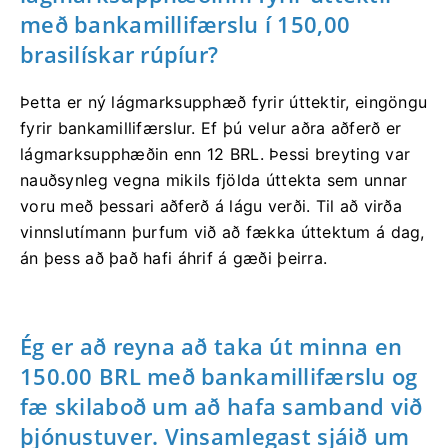
með bankamillifærslu í 150,00
brasilískar rúpíur?
Þetta er ný lágmarksupphæð fyrir úttektir, eingöngu
fyrir bankamillifærslur. Ef þú velur aðra aðferð er
lágmarksupphæðin enn 12 BRL. Þessi breyting var
nauðsynleg vegna mikils fjölda úttekta sem unnar
voru með þessari aðferð á lágu verði. Til að virða
vinnslutímann þurfum við að fækka úttektum á dag,
án þess að það hafi áhrif á gæði þeirra.
Ég er að reyna að taka út minna en
150.00 BRL með bankamillifærslu og
fæ skilaboð um að hafa samband við
þjónustuver. Vinsamlegast sjáið um