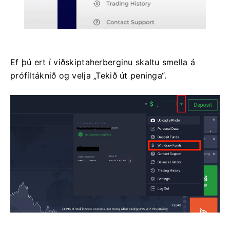
Ef þú ert í viðskiptaherberginu skaltu smella á
prófíltáknið og velja „Tekið út peninga“.