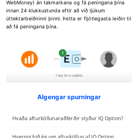
WebMoney) án takmarkana og fá peningana þína
innan 24 klukkustunda eftir að við ljúkum
úttektarbeiðninni þinni. Þetta er fljótlegasta leiðin til
að fá peningana þína.
Algengar spurningar
Hvaða afturköllunaraðferðir styður IQ Option?
Hvernig bið ég um afturköllun af IQ Option