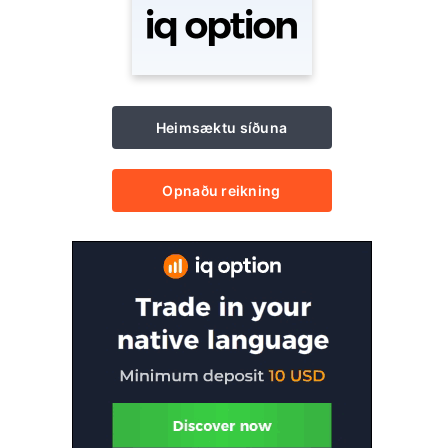
Heimsæktu síðuna
Opnaðu reikning