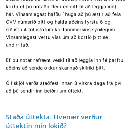
korta ef þú notaðir fleiri en eitt til að leggja inn)
hér. Vinsamlegast hafðu í huga að þú ættir að fela
CVV númerið þitt og halda aðeins fyrstu 6 og
síðustu 4 tölustöfum kortanúmersins sýnilegum.
Vinsamlegast vertu viss um að kortið þitt sé
undirritað.
Ef þú notar rafrænt veski til að leggja inn fé þarftu
aðeins að senda okkur skannað skilríki þitt.
Öll skjöl verða staðfest innan 3 virkra daga frá því
að þú sendir inn beiðni um úttekt.
Staða úttekta. Hvenær verður
úttektin mín lokið?