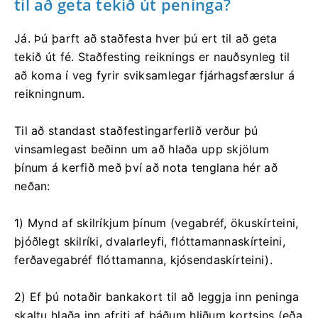
til að geta tekið út peninga?
Já. Þú þarft að staðfesta hver þú ert til að geta
tekið út fé. Staðfesting reiknings er nauðsynleg til
að koma í veg fyrir sviksamlegar fjárhagsfærslur á
reikningnum.
Til að standast staðfestingarferlið verður þú
vinsamlegast beðinn um að hlaða upp skjölum
þínum á kerfið með því að nota tenglana hér að
neðan:
1) Mynd af skilríkjum þínum (vegabréf, ökuskírteini,
þjóðlegt skilríki, dvalarleyfi, flóttamannaskírteini,
ferðavegabréf flóttamanna, kjósendaskírteini).
2) Ef þú notaðir bankakort til að leggja inn peninga
skaltu hlaða inn afriti af báðum hliðum kortsins (eða