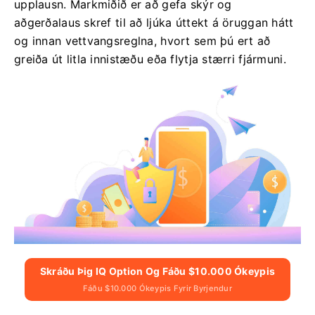
upplausn. Markmiðið er að gefa skýr og
aðgerðalaus skref til að ljúka úttekt á öruggan hátt
og innan vettvangsreglna, hvort sem þú ert að
greiða út litla innistæðu eða flytja stærri fjármuni.
Skráðu Þig IQ Option Og Fáðu $10.000 Ókeypis
Fáðu $10.000 Ókeypis Fyrir Byrjendur