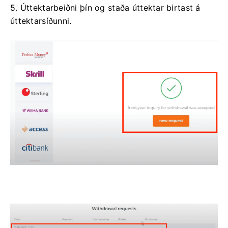
5. Úttektarbeiðni þín og staða úttektar birtast á
úttektarsíðunni.