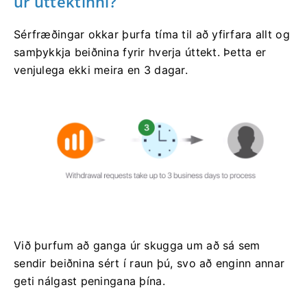
úr úttektinni?
Sérfræðingar okkar þurfa tíma til að yfirfara allt og
samþykkja beiðnina fyrir hverja úttekt. Þetta er
venjulega ekki meira en 3 dagar.
Við þurfum að ganga úr skugga um að sá sem
sendir beiðnina sért í raun þú, svo að enginn annar
geti nálgast peningana þína.