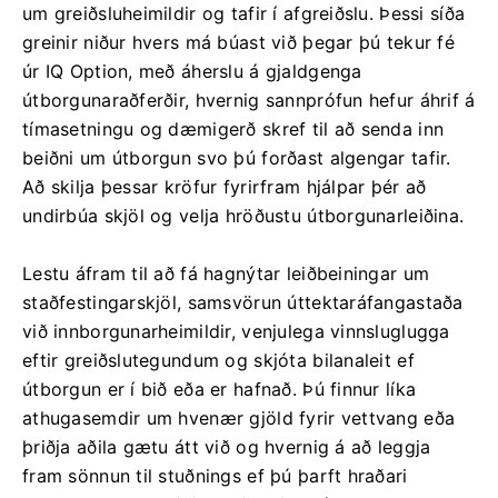
um greiðsluheimildir og tafir í afgreiðslu. Þessi síða
greinir niður hvers má búast við þegar þú tekur fé
úr IQ Option, með áherslu á gjaldgenga
útborgunaraðferðir, hvernig sannprófun hefur áhrif á
tímasetningu og dæmigerð skref til að senda inn
beiðni um útborgun svo þú forðast algengar tafir.
Að skilja þessar kröfur fyrirfram hjálpar þér að
undirbúa skjöl og velja hröðustu útborgunarleiðina.
Lestu áfram til að fá hagnýtar leiðbeiningar um
staðfestingarskjöl, samsvörun úttektaráfangastaða
við innborgunarheimildir, venjulega vinnsluglugga
eftir greiðslutegundum og skjóta bilanaleit ef
útborgun er í bið eða er hafnað. Þú finnur líka
athugasemdir um hvenær gjöld fyrir vettvang eða
þriðja aðila gætu átt við og hvernig á að leggja
fram sönnun til stuðnings ef þú þarft hraðari