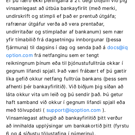
Ef þú færð ekki peningana á 21. degi biðjum við þig
vinsamlegast að útbúa bankayfirlit (með merki,
undirskrift og stimpli ef það er prentuð útgáfa;
rafrænar útgáfur verða að vera prentaðar,
undirritaðar og stimplaðar af bankanum) sem nær
yfir tímabilið frá dagsetningu innborgunar (þessa
fjármuna) til dagsins í dag og senda það á
docs@iq
option.com
frá netfanginu sem er tengt
reikningnum þínum eða til þjónustufulltrúa okkar í
gegnum lifandi spjall. Það væri frábært ef þú gætir
líka gefið okkur netfang fulltrúa bankans (þess sem
afhenti þér bankayfirlitið). Við biðjum þig síðan að
láta okkur vita um leið og þú sendir það. Þú getur
haft samband við okkur í gegnum lifandi spjall eða
með tölvupósti (
support@iqoption.com
).
Vinsamlegast athugið að bankayfirlitið þitt verður
að innihalda upplýsingar um bankakortið þitt (fyrstu
6 og 4 síðustu tölustafina í númerinu).