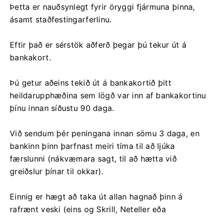
Þetta er nauðsynlegt fyrir öryggi fjármuna þinna,
ásamt staðfestingarferlinu.
Eftir það er sérstök aðferð þegar þú tekur út á
bankakort.
Þú getur aðeins tekið út á bankakortið þitt
heildarupphæðina sem lögð var inn af bankakortinu
þínu innan síðustu 90 daga.
Við sendum þér peningana innan sömu 3 daga, en
bankinn þinn þarfnast meiri tíma til að ljúka
færslunni (nákvæmara sagt, til að hætta við
greiðslur þínar til okkar).
Einnig er hægt að taka út allan hagnað þinn á
rafrænt veski (eins og Skrill, Neteller eða