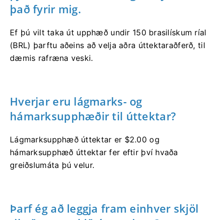
það fyrir mig.
Ef þú vilt taka út upphæð undir 150 brasilískum ríal
(BRL) þarftu aðeins að velja aðra úttektaraðferð, til
dæmis rafræna veski.
Hverjar eru lágmarks- og
hámarksupphæðir til úttektar?
Lágmarksupphæð úttektar er $2.00 og
hámarksupphæð úttektar fer eftir því hvaða
greiðslumáta þú velur.
Þarf ég að leggja fram einhver skjöl