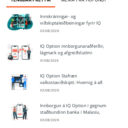
Innskráningar- og
viðskiptaleiðbeiningar fyrir IQ
Option fyrir tvöfalda valkosti
03/08/2026
IQ Option innborgunaraðferðir,
lágmark og afgreiðslutími
01/08/2026
IQ Option Stafræn
valkostaviðskipti: Hvernig á að
setja og stjórna viðskiptum
03/08/2026
Innborgun á IQ Option í gegnum
staðbundinn banka í Malasíu,
Tælandi og Laos
03/08/2026