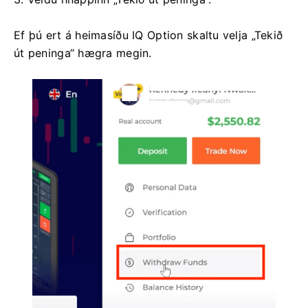
Ef þú ert á heimasíðu IQ Option skaltu velja „Tekið
út peninga“ hægra megin.