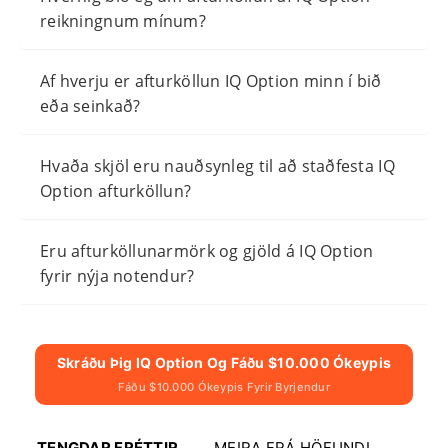
reikningnum mínum?
Af hverju er afturköllun IQ Option minn í bið
eða seinkað?
Hvaða skjöl eru nauðsynleg til að staðfesta IQ
Option afturköllun?
Eru afturköllunarmörk og gjöld á IQ Option
fyrir nýja notendur?
Skráðu Þig IQ Option Og Fáðu $10.000 Ókeypis
Fáðu $10.000 Ókeypis Fyrir Byrjendur
TENGDAR FRÉTTIR
MEIRA FRÁ HÖFUNDI