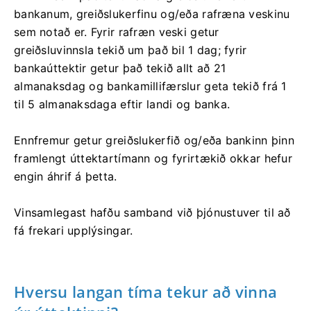
bankanum, greiðslukerfinu og/eða rafræna veskinu
sem notað er. Fyrir rafræn veski getur
greiðsluvinnsla tekið um það bil 1 dag; fyrir
bankaúttektir getur það tekið allt að 21
almanaksdag og bankamillifærslur geta tekið frá 1
til 5 almanaksdaga eftir landi og banka.
Ennfremur getur greiðslukerfið og/eða bankinn þinn
framlengt úttektartímann og fyrirtækið okkar hefur
engin áhrif á þetta.
Vinsamlegast hafðu samband við þjónustuver til að
fá frekari upplýsingar.
Hversu langan tíma tekur að vinna