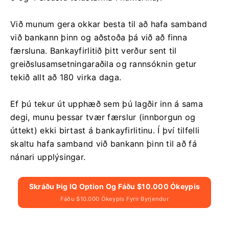
Við munum gera okkar besta til að hafa samband
við bankann þinn og aðstoða þá við að finna
færsluna. Bankayfirlitið þitt verður sent til
greiðslusamsetningaraðila og rannsóknin getur
tekið allt að 180 virka daga.
Ef þú tekur út upphæð sem þú lagðir inn á sama
degi, munu þessar tvær færslur (innborgun og
úttekt) ekki birtast á bankayfirlitinu. Í því tilfelli
skaltu hafa samband við bankann þinn til að fá
nánari upplýsingar.
Skráðu Þig IQ Option Og Fáðu $10.000 Ókeypis
Fáðu $10.000 Ókeypis Fyrir Byrjendur