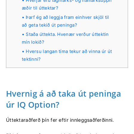
Hverjar eru lágmarks- og hámarksupph
æðir til úttektar?
Þarf ég að leggja fram einhver skjöl til
að geta tekið út peninga?
Staða úttekta. Hvenær verður úttektin
mín lokið?
Hversu langan tíma tekur að vinna úr út
tektinni?
Hvernig á að taka út peninga
úr IQ Option?
Úttektaraðferð þín fer eftir innleggsaðferðinni.