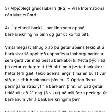
3) Alþjóðlegt greiðslukerfi (IPS) – Visa International
eða MasterCard.
4) Útgefandi banki – bankinn sem opnaði
bankareikninginn þinn og gaf út kortið þitt.
Vinsamlegast athugið að þú getur aðeins tekið út á
bankakortið upphæð upphaflegu innborgunarinnar
sem gerð var með þessu bankakorti. Þetta þýðir að
þú getur endurgreitt féð þitt inn á þetta bankakort.
Þetta ferli gæti tekið aðeins lengri tíma en búist var
við, allt eftir bankanum þínum. IQ Option flytur
peningana strax yfir á bankann þinn. En það getur
tekið allt að 21 dag (3 vikur) að millifæra peninga úr
bankanum yfir á bankareikninginn þinn.