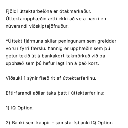
Fjöldi úttektarbeiðna er ótakmarkaður.
Úttektarupphæðin ætti ekki að vera hærri en
núverandi viðskiptajöfnuður.
*Úttekt fjármuna skilar peningunum sem greiddar
voru í fyrri færslu. Þannig er upphæðin sem þú
getur tekið út á bankakort takmörkuð við þá
upphæð sem þú hefur lagt inn á það kort.
Viðauki 1 sýnir flæðirit af úttektarferlinu.
Eftirfarandi aðilar taka þátt í úttektarferlinu:
1) IQ Option.
2) Banki sem kaupir – samstarfsbanki IQ Option.