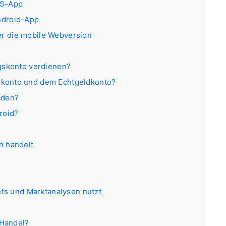
iOS-App
Android-App
ber die mobile Webversion
gskonto verdienen?
konto und dem Echtgeldkonto?
aden?
roid?
n handelt
ts und Marktanalysen nutzt
 Handel?