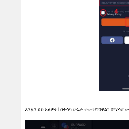
እንኳን ደስ አለዎት! በተሳካ ሁኔታ ተመዝግበዋል፣ በማሳያ መ