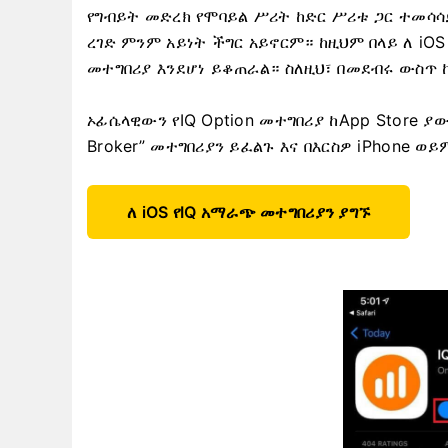
የግብይት መድረክ የሞባይል ሥሪት ከድር ሥሪቱ ጋር ተመሳሳይ
ረገድ ምንም አይነት ችግር አይኖርም። ከዚህም በላይ ለ iOS
መተግበሪያ እንደሆነ ይቆጠራል። ስለዚህ፣ በመደብሩ ውስጥ 
ኦፊሴላዊውን የIQ Option መተግበሪያ ከApp Store 
Broker” መተግበሪያን ይፈልጉ እና በእርስዎ iPhone ወ
ለ iOS የIQ አማራጭ መተግበሪያን ያግኙ