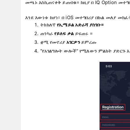
መጫኑ እስኪጠናቀቅ ይጠብቁ። ​​ከዚያ በ IQ Option መ
እንደ እውነቱ ከሆነ፣ በ iOS መተግበሪያ በኩል መለያ መክፈ
ትክክለኛ
የኢሜይል አድራሻ ያስገቡ።
ጠንካራ
የይለፍ ቃል
ይፍጠሩ ።
ቋሚ የመኖሪያ
አገርዎን
ይምረጡ
"የአገልግሎት ውሎች" የሚለውን ምልክት ያድርጉ እ