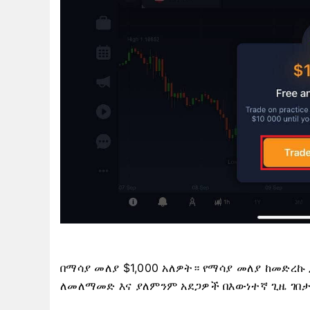
በማሳያ መለያ $1,000 አለዎት። የማሳያ መለያ ከመድረኩ
ለመለማመድ እና ያለምንም አደጋዎች በእውነተኛ ጊዜ ገበታ