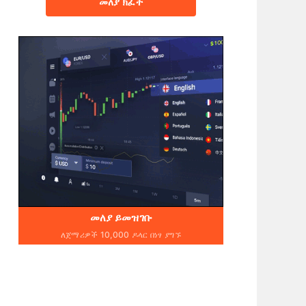
መለያ ክፈት
መለያ ይመዝገቡ
ለጀማሪዎች 10,000 ዶላር በነፃ ያግኙ