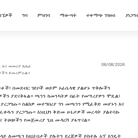
ብኚዎች
ግባ
ምዝገባ
ማውጣት
ተቀማጭ ገንዘብ
ያነጋግ
06/08/2026
 እና መመሪያ ጸሐፊ
ዓቶችን ይመረምራል።
ተቶች፣ በመደብር ገደቦች ወይም ኦፊሴላዊ ያልሆኑ ጥቅሎችን
ችን ያደናቅፋል። ጫንን ከመንካትዎ በፊት የመሣሪያዎን ሞዴል፣
 ያረጋግጡ። ስልክዎ መተግበሪያ ጎን መጫንን የሚፈቅድ መሆኑን እና
መፈቀዱን ያረጋግጡ። እነዚህን ቅድመ ሁኔታዎች መረዳት ያልተሳኩ
ና ትዕዛዞችን የመጀመሪያ ጊዜ መዳረሻ ያፋጥናል።
 ላይ ለመጫን ከዚህ በታች ያሉትን ደረጃዎች ይከተሉ አፕ እንዴት