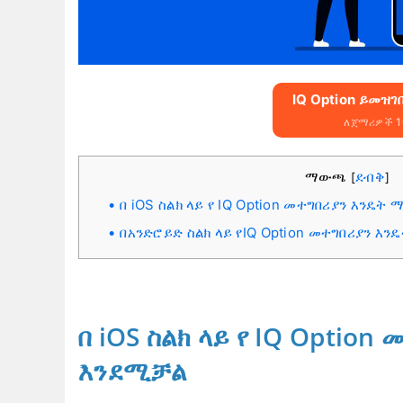
IQ Option ይመዝገቡ
ለጀማሪዎች 10
ማውጫ
ደብቅ
[
]
በ iOS ስልክ ላይ የ IQ Option መተግበሪያን እንዴ
በአንድሮይድ ስልክ ላይ የIQ Option መተግበሪያን 
በ iOS ስልክ ላይ የ IQ Optio
እንደሚቻል