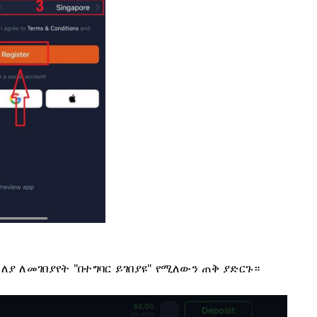
ለያ ለመገበያየት "በተግባር ይገበያዩ" የሚለውን ጠቅ ያድርጉ።