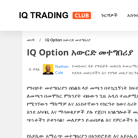
ጉርሻዎች
አስጎ
መነሻ
IQ Option አውርድ መተግበሪያ
IQ Option አውርድ መተግበሪያ
የመስመር ላይ የግብይት መድረክ ተመራማሪ
Nathan
በ ተፃፈ
Cole
የደላላ መድረኮችን እና የንግድ መለያ ስር
የግብይት መተግበሪያን በስልክ ላይ መጫን በተኳኋኝነት ክፍ
ለመጫን በመሞከር ምክንያት ብዙውን ጊዜ አዲስ ተጠቃሚዎ
የሚገኘውን ማከማቻ እና አነስተኛውን የስርዓተ ክወና ስሪት
እንደ አካባቢ እና ማሳወቂያዎች ያሉ የጀርባ አገልግሎቶች 
ጭነቶችን ይቀንሳል፣ መለያዎን ይጠብቃል እና የቻርቶችን እ
የአይኪው አማራጭ መተግበሪያን በአንድሮይድ እና አይኦኤስ