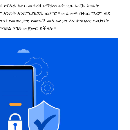
፣ የፕሌይ ስቶር መዳረሻ በማይኖርበት ጊዜ ኤፒኬ እንዴት
ጸም እንዴት እንደሚያዘጋጁ ጨምሮ። መራመዱ በተጨማሪም ወደ
ን፣ የመሠረታዊ የመጫኛ መላ ፍለጋን እና ተግባራዊ የደህንነት
የሞባይል ንግድ መጀመር ይችላሉ።