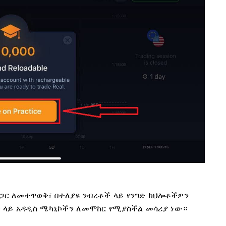
 ጋር ለመተዋወቅ፣ በተለያዩ ንብረቶች ላይ የንግድ ክህሎቶችዎን
 ላይ አዳዲስ ሜካኒኮችን ለመሞከር የሚያስችል መሳሪያ ነው።