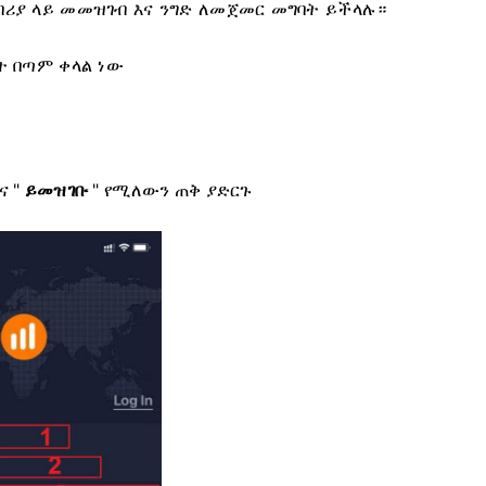
ተግበሪያ ላይ መመዝገብ እና ንግድ ለመጀመር መግባት ይችላሉ።
ት በጣም ቀላል ነው
ና "
ይመዝገቡ
" የሚለውን ጠቅ ያድርጉ