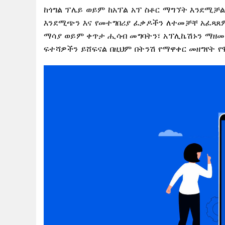
ከጎግል ፕሌይ ወይም ከአፕል አፕ ስቶር ማግኘት እንደሚቻል
እንደሚጭን እና የመተግበሪያ ፈቃዶችን ለተመቻቸ አፈጻ
ማሳያ ወይም ቀጥታ ሒሳብ መግባትን፣ አፕሊኬሽኑን ማዘመን
ፍተሻዎችን ይሸፍናል በዚህም በትንሽ የማዋቀር መዘግየት 