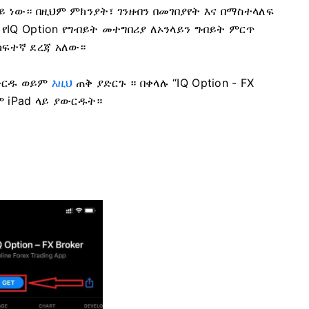
 ነው። በዚህም ምክንያት፣ ገንዘብን በመገበያየት እና በማስተላለፍ
 የIQ Option የግብይት መተግበሪያ ለኦንላይን ግብይት ምርጥ
ከፍተኛ ደረጃ አለው።
ያውርዱ ወይም
እዚህ
ጠቅ ያድርጉ ። በቀላሉ “IQ Option - FX
ይም iPad ላይ ያውርዱት።