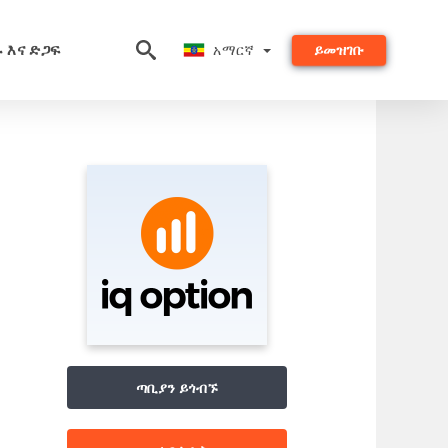
አማርኛ
ሩ እና ድጋፍ
አማርኛ
ይመዝገቡ
ጣቢያን ይጎብኙ