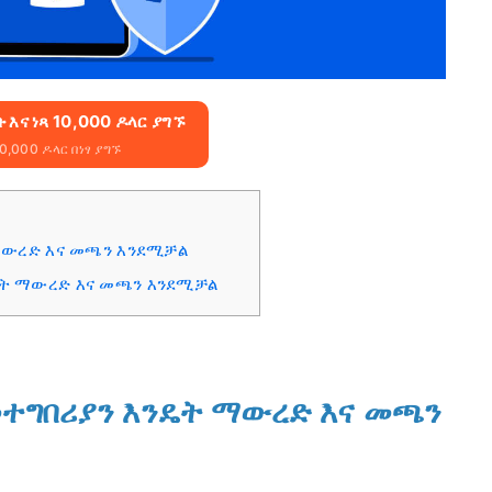
 እና ነጻ 10,000 ዶላር ያግኙ
,000 ዶላር በነፃ ያግኙ
ት ማውረድ እና መጫን እንደሚቻል
እንዴት ማውረድ እና መጫን እንደሚቻል
n መተግበሪያን እንዴት ማውረድ እና መጫን